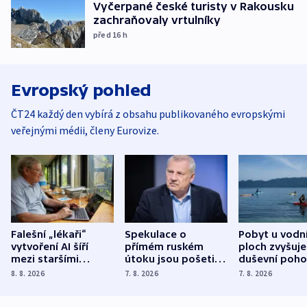
Vyčerpané české turisty v Rakousku
zachraňovaly vrtulníky
před 16
h
Evropský pohled
ČT24 každý den vybírá z obsahu publikovaného evropskými
veřejnými médii, členy Eurovize.
Falešní „lékaři“
Spekulace o
Pobyt u vodn
vytvoření AI šíří
přímém ruském
ploch zvyšuje
mezi staršími
útoku jsou pošetilé,
duševní poho
Poláky nebezpečné
míní estonský
ukázala
8. 8. 2026
7. 8. 2026
7. 8. 2026
zdravotní rady
bezpečnostní
mezinárodní 
expert