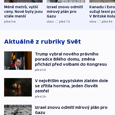
Méně metrů, vyšší
Izrael znovu odmítl
Kanadu i Evro
ceny. Nové byty jsou
mírový plán pro
sužují lesní p
stále menší
Gazu
V Britské Kol
evakuovali tis
před 5
m
včera
před 7
h
včera
před 9
h
Aktuálně z rubriky
Svět
Trump vybral nového právního
poradce Bílého domu, změna
přichází před volbami do Kongresu
před 1
h
V největším egyptském zlatém dole
se zřítila hornina, jeden člověk
zemřel
před 2
h
Izrael znovu odmítl mírový plán pro
Gazu