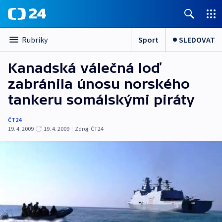
Sport
SLEDOVAT
Rubriky
Kanadská válečná loď
zabránila únosu norského
tankeru somálskými piráty
ČT24
19. 4. 2009
19. 4. 2009
|
Zdroj:
ČT24