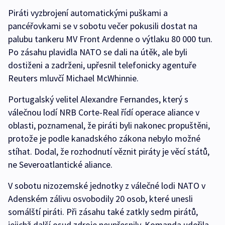
Piráti vyzbrojení automatickými puškami a
pancéřovkami se v sobotu večer pokusili dostat na
palubu tankeru MV Front Ardenne o výtlaku 80 000 tun.
Po zásahu plavidla NATO se dali na útěk, ale byli
dostiženi a zadrženi, upřesnil telefonicky agentuře
Reuters mluvčí Michael McWhinnie.
Portugalský velitel Alexandre Fernandes, který s
válečnou lodí NRB Corte-Real řídí operace aliance v
oblasti, poznamenal, že piráti byli nakonec propuštěni,
protože je podle kanadského zákona nebylo možné
stíhat. Dodal, že rozhodnutí věznit piráty je věcí států,
ne Severoatlantické aliance.
V sobotu nizozemské jednotky z válečné lodi NATO v
Adenském zálivu osvobodily 20 osob, které unesli
somálští piráti. Při zásahu také zatkly sedm pirátů,
jejichž další osud zdroje neupřesnily. Komanda udeřila