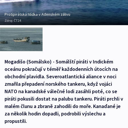
Protipirátská hlídka v Adenském zálivu
Zdroj:
ČT24
Mogadišo (Somálsko) - Somálští piráti v Indickém
oceánu pokračují v téměř každodenních útocích na
obchodní plavidla. Severoatlantická aliance v noci
zmařila přepadení norského tankeru, když vojáci
NATO na kanadské válečné lodi zasáhli poté, co se
piráti pokusili dostat na palubu tankeru. Piráti prchli v
malém člunu a zbraně zahodili do moře. Kanaďané je
za několik hodin dopadli, podrobili výslechu a
propustili.