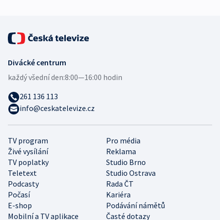
Divácké centrum
každý všední den:
8:00—16:00 hodin
261 136 113
info@ceskatelevize.cz
TV program
Pro média
Živé vysílání
Reklama
TV poplatky
Studio Brno
Teletext
Studio Ostrava
Podcasty
Rada ČT
Počasí
Kariéra
E-shop
Podávání námětů
Mobilní a TV aplikace
Časté dotazy