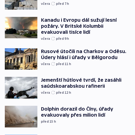
včera
před 7
h
Kanadu i Evropu dál sužují lesní
požáry. V Britské Kolumbii
evakuovali tisíce lidí
včera
před 9
h
Rusové útočili na Charkov a Oděsu.
Údery hlásí i úřady v Bělgorodu
včera
před 11
h
Jemenští hútíové tvrdí, že zasáhli
saúdskoarabskou rafinerii
včera
před 12
h
Dolphin dorazil do Číny, úřady
evakuovaly přes milion lidí
před 15
h