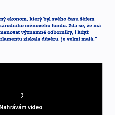
námý ekonom, který byl svého času šéfem
národního měnového fondu. Zdá se, že má
jmenovat významné odborníky, i když
arlamentu získala důvěru, je velmi malá.
Nahrávám video