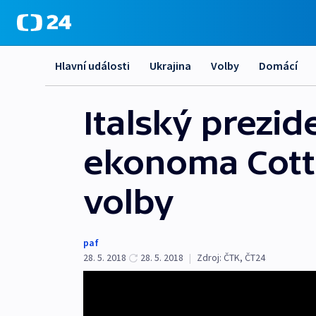
Hlavní události
Ukrajina
Volby
Domácí
Italský prezid
ekonoma Cotta
volby
paf
28. 5. 2018
28. 5. 2018
|
Zdroj:
ČTK
,
ČT24