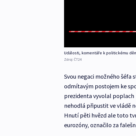
Události, komentáře k politickému dění 
Zdroj:
ČT24
Svou negaci možného šéfa s
odmítavým postojem ke spo
prezidenta vyvolal poplach n
nehodlá připustit ve vládě 
Hnutí pěti hvězd ale toto tvr
eurozóny, označilo za faleš