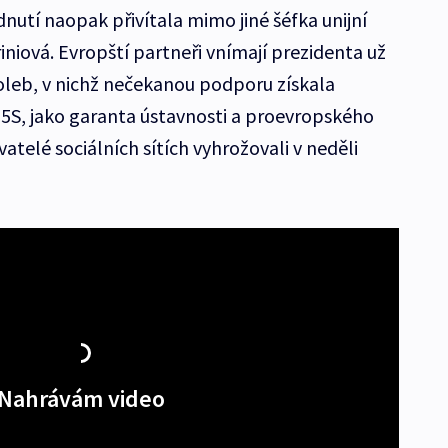
nutí naopak přivítala mimo jiné šéfka unijní
niová. Evropští partneři vnímají prezidenta už
oleb, v nichž nečekanou podporu získala
 M5S, jako garanta ústavnosti a proevropského
vatelé sociálních sítích vyhrožovali v neděli
Nahrávám video