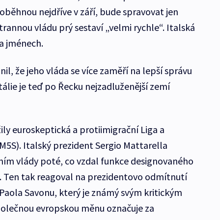
oběhnou nejdříve v září, bude spravovat jen
annou vládu prý sestaví „velmi rychle“. Italská
ka jménech.
l, že jeho vláda se více zaměří na lepší správu
Itálie je teď po Řecku nejzadluženější zemí
ily euroskeptická a protiimigrační Liga a
M5S). Italský prezident Sergio Mattarella
ením vlády poté, co vzdal funkce designovaného
 Ten tak reagoval na prezidentovo odmítnutí
Paola Savonu, který je známý svým kritickým
polečnou evropskou měnu označuje za