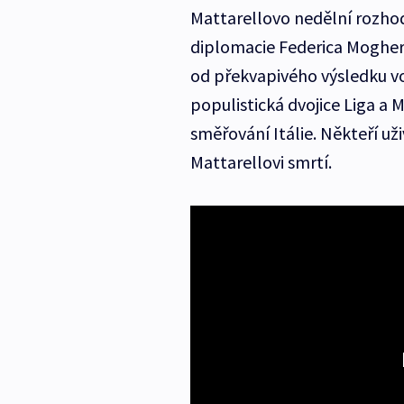
Mattarellovo nedělní rozhod
diplomacie Federica Mogheri
od překvapivého výsledku v
populistická dvojice Liga a
směřování Itálie. Někteří uži
Mattarellovi smrtí.