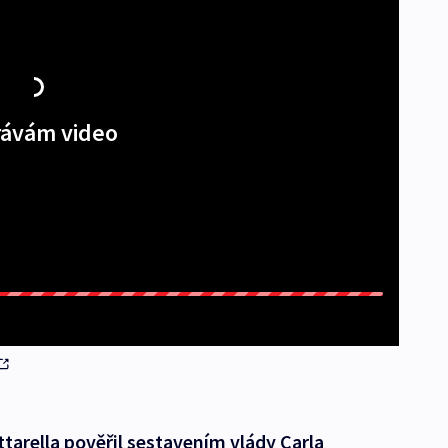
ávám video
ttarella pověřil sestavením vlády Carla