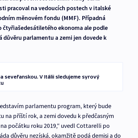
sti pracoval na vedoucích postech v italské
árodním měnovém fondu (MMF). Případná
o čtyřiašedesátiletého ekonoma ale podle
 důvěru parlamentu a zemi jen dovede k
a seveřanskou. V Itálii sledujeme syrový
tu
představím parlamentu program, který bude
u na příští rok, a zemi dovedu k předčasným
na počátku roku 2019,“ uvedl Cottarelli po
láda důvěru nezíská, okamžitě podá demisi a do