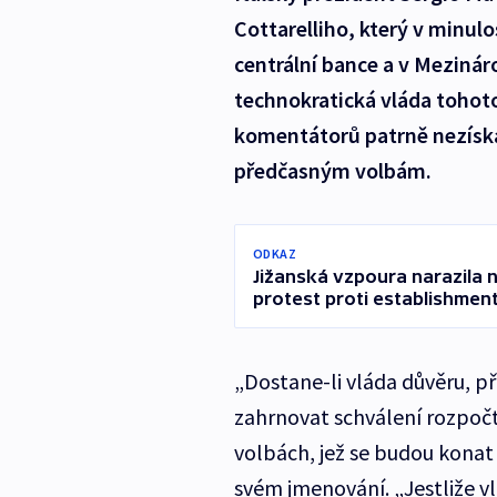
Cottarelliho, který v minulo
centrální bance a v Mezin
technokratická vláda tohot
komentátorů patrně nezíská
předčasným volbám.
ODKAZ
Jižanská vzpoura narazila n
protest proti establishmen
„Dostane-li vláda důvěru, 
zahrnovat schválení rozpočt
volbách, jež se budou konat 
svém jmenování. „Jestliže v