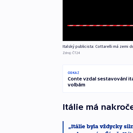
Italský publicista: Cottarelli má zem
Zdroj:
ČT24
ODKAZ
Conte vzdal sestavování ita
volbám
Itálie má nakro
Itálie byla vždycky si