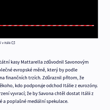
v Itálii
tátní kasy Mattarella zdůvodnil Savonovým
lečné evropské měně, který by podle
a finančních trzích. Zdůraznil přitom, že
někoho, kdo podporuje odchod Itálie z eurozóny.
zení vyvrací; že by Savona chtěl dostat Itálii z
né a poplašné mediální spekulace.