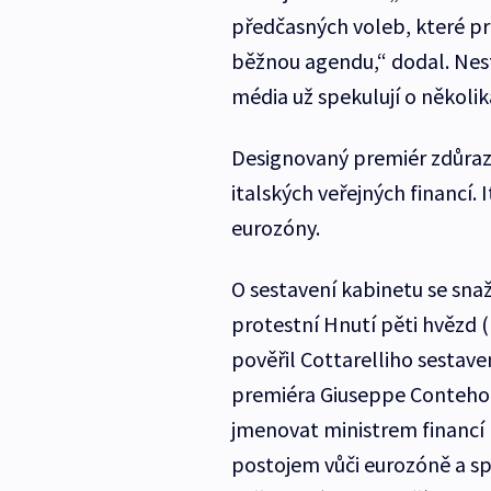
předčasných voleb, které pr
běžnou agendu,“ dodal. Nestr
média už spekulují o několi
Designovaný premiér zdůrazni
italských veřejných financí. 
eurozóny.
O sestavení kabinetu se snaž
protestní Hnutí pěti hvězd (
pověřil Cottarelliho sestav
premiéra Giuseppe Conteho.
jmenovat ministrem financí 
postojem vůči eurozóně a s