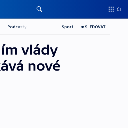
ČT
Podcasty
Sport
SLEDOVAT
ním vlády
kává nové