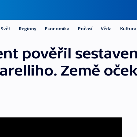
Svět
Regiony
Ekonomika
Počasí
Věda
Kultura
ent pověřil sestave
relliho. Země oče