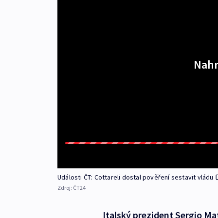
Nahr
Události ČT: Cottareli dostal pověření sestavit vládu
Zdroj:
ČT24
Italský prezident Sergio Ma