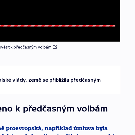
i dovést k předčasným volbám
lské vlády, země se přiblížila předčasným
čeno k předčasným volbám
lně proevropská, například úmluva byla