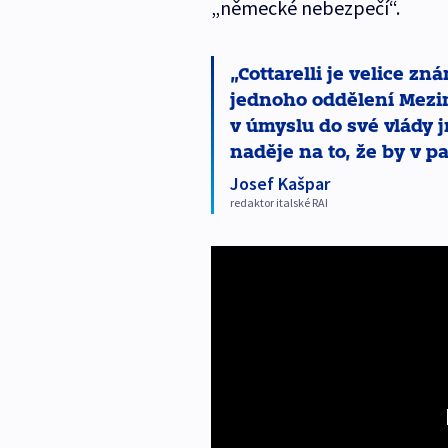
„německé nebezpečí“.
Cottarelli je velice z
jednoho oddělení Mezi
v úmyslu do své vlády 
naděje na to, že by v p
Josef Kašpar
redaktor italské RAI