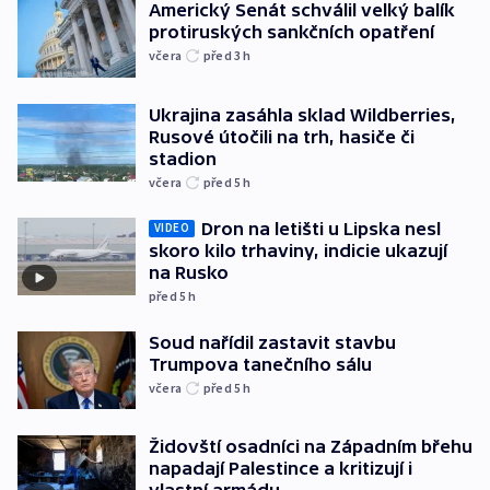
Americký Senát schválil velký balík
protiruských sankčních opatření
včera
před 3
h
Ukrajina zasáhla sklad Wildberries,
Rusové útočili na trh, hasiče či
stadion
včera
před 5
h
Dron na letišti u Lipska nesl
VIDEO
skoro kilo trhaviny, indicie ukazují
na Rusko
před 5
h
Soud nařídil zastavit stavbu
Trumpova tanečního sálu
včera
před 5
h
Židovští osadníci na Západním břehu
napadají Palestince a kritizují i