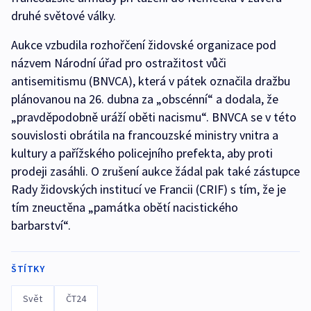
druhé světové války.
Aukce vzbudila rozhořčení židovské organizace pod
názvem Národní úřad pro ostražitost vůči
antisemitismu (BNVCA), která v pátek označila dražbu
plánovanou na 26. dubna za „obscénní“ a dodala, že
„pravděpodobně uráží oběti nacismu“. BNVCA se v této
souvislosti obrátila na francouzské ministry vnitra a
kultury a pařížského policejního prefekta, aby proti
prodeji zasáhli. O zrušení aukce žádal pak také zástupce
Rady židovských institucí ve Francii (CRIF) s tím, že je
tím zneuctěna „památka obětí nacistického
barbarství“.
ŠTÍTKY
Svět
ČT24