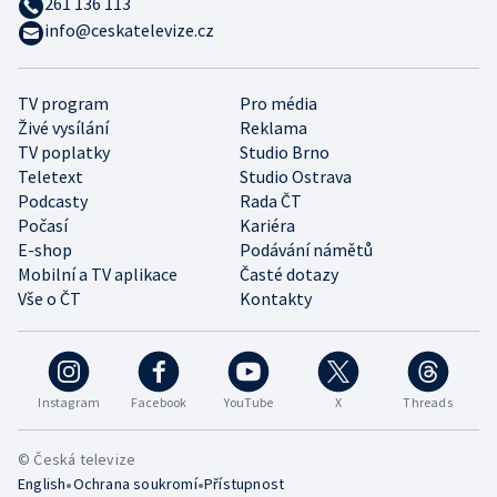
261 136 113
info@ceskatelevize.cz
TV program
Pro média
Živé vysílání
Reklama
TV poplatky
Studio Brno
Teletext
Studio Ostrava
Podcasty
Rada ČT
Počasí
Kariéra
E-shop
Podávání námětů
Mobilní a TV aplikace
Časté dotazy
Vše o ČT
Kontakty
Instagram
Facebook
YouTube
X
Threads
© Česká televize
•
•
English
Ochrana soukromí
Přístupnost