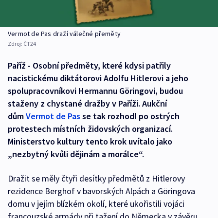
Vermot de Pas draží válečné přeměty
Zdroj:
ČT24
Paříž - Osobní předměty, které kdysi patřily
nacistickému diktátorovi Adolfu Hitlerovi a jeho
spolupracovníkovi Hermannu Göringovi, budou
staženy z chystané dražby v Paříži. Aukční
dům
Vermot de Pas
se tak rozhodl po ostrých
protestech místních židovských organizací.
Ministerstvo kultury tento krok uvítalo jako
„nezbytný kvůli dějinám a morálce“.
Dražit se měly čtyři desítky předmětů z Hitlerovy
rezidence Berghof v bavorských Alpách a Göringova
domu v jejím blízkém okolí, které ukořistili vojáci
francouzské armády při tažení do Německa v závěru