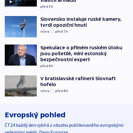
vlastní armádu
před 5
h
Slovensko instaluje ruské kamery,
tvrdí opoziční hnutí
včera
před 7
h
Spekulace o přímém ruském útoku
jsou pošetilé, míní estonský
bezpečnostní expert
před 8
h
V bratislavské rafinerii Slovnaft
hořelo
včera
před 8
h
Evropský pohled
ČT24 každý den vybírá z obsahu publikovaného evropskými
veřejnými médii, členy Eurovize.