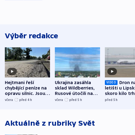
Výběr redakce
Hejtmani řeší
Ukrajina zasáhla
Dron n
VIDEO
chybějící peníze na
sklad Wildberries,
letišti u Lips
opravu silnic. Jsou
Rusové útočili na
skoro kilo trh
nenárokové, namítá
trh, hasiče či
indicie ukazuj
včera
před 4
h
včera
před 5
h
před 5
h
ministerstvo
stadion
Rusko
Aktuálně z rubriky
Svět