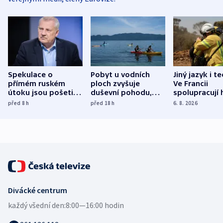
Spekulace o
Pobyt u vodních
Jiný jazyk i t
přímém ruském
ploch zvyšuje
Ve Francii
útoku jsou pošetilé,
duševní pohodu,
spolupracují h
míní estonský
ukázala
různých zemí
před 8
h
před 18
h
6. 8. 2026
bezpečnostní
mezinárodní studie
expert
Divácké centrum
každý všední den:
8:00—16:00 hodin