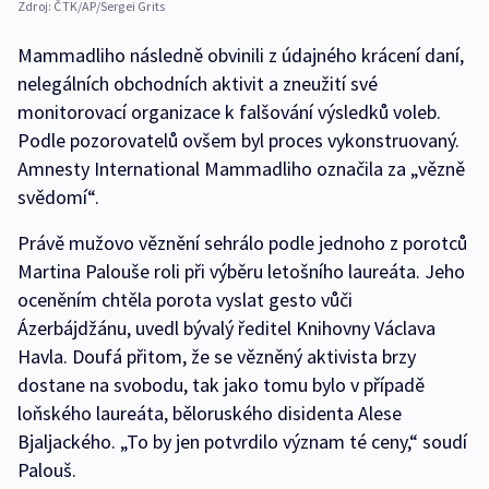
Zdroj:
ČTK/AP/Sergei Grits
Mammadliho následně obvinili z údajného krácení daní,
nelegálních obchodních aktivit a zneužití své
monitorovací organizace k falšování výsledků voleb.
Podle pozorovatelů ovšem byl proces vykonstruovaný.
Amnesty International Mammadliho označila za „vězně
svědomí“.
Právě mužovo věznění sehrálo podle jednoho z porotců
Martina Palouše roli při výběru letošního laureáta. Jeho
oceněním chtěla porota vyslat gesto vůči
Ázerbájdžánu, uvedl bývalý ředitel Knihovny Václava
Havla. Doufá přitom, že se vězněný aktivista brzy
dostane na svobodu, tak jako tomu bylo v případě
loňského laureáta, běloruského disidenta Alese
Bjaljackého. „To by jen potvrdilo význam té ceny,“ soudí
Palouš.