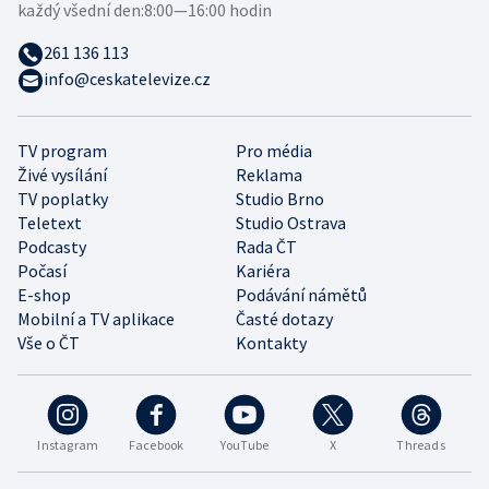
každý všední den:
8:00—16:00 hodin
261 136 113
info@ceskatelevize.cz
TV program
Pro média
Živé vysílání
Reklama
TV poplatky
Studio Brno
Teletext
Studio Ostrava
Podcasty
Rada ČT
Počasí
Kariéra
E-shop
Podávání námětů
Mobilní a TV aplikace
Časté dotazy
Vše o ČT
Kontakty
Instagram
Facebook
YouTube
X
Threads