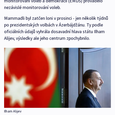
monitorování voleb a demokracii (EMDS) provádělo
nezávislé monitorování voleb.
Mammadli byl zatčen loni v prosinci - jen několik týdnů
po prezidentských volbách v Ázerbájdžánu. Ty podle
oficiálních údajů vyhrála dosavadní hlava státu Ilham
Alijev, výsledky ale jeho centrum zpochybnilo.
Ilham Alijev