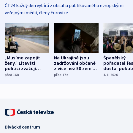
ČT24 každý den vybírá z obsahu publikovaného evropskými
veřejnými médii, členy Eurovize.
„Musíme zapojit
Na Ukrajině jsou
Španělský
ženy.“ Litevští
zadržováni občané
pořadatel fes
politici zvažují
z více než 50 zemí.
dostal pokut
dohodu o
Bojovali na straně
nekalé prakti
před 16
h
před 17
h
4. 8. 2026
demografii
Ruska
Divácké centrum