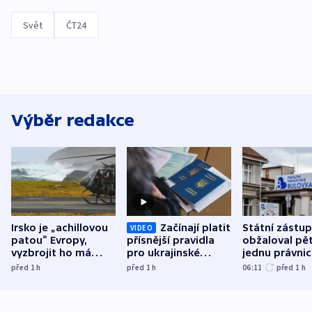
Svět
ČT24
Výběr redakce
Irsko je „achillovou
Začínají platit
Státní zástu
VIDEO
patou“ Evropy,
přísnější pravidla
obžaloval pět 
vyzbrojit ho má
pro ukrajinské
jednu právni
Francie
uprchlíky
osobu v kauz
před 1
h
před 1
h
06:11
před 1
h
Bulovky