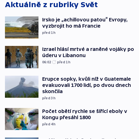
Aktuálně z rubriky
Svět
Irsko je „achillovou patou“ Evropy,
vyzbrojit ho má Francie
před 1
h
Izrael hlásí mrtvé a raněné vojáky po
úderu v Libanonu
06:02
před 1
h
Erupce sopky, kvůli níž v Guatemale
evakuovali 1700 lidí, po dvou dnech
skončila
před 3
h
Počet obětí rychle se šířící eboly v
Kongu přesáhl 1800
před 4
h