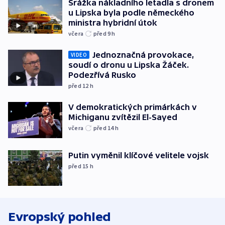
Srážka nákladního letadla s dronem
u Lipska byla podle německého
ministra hybridní útok
včera
před 9
h
Jednoznačná provokace,
VIDEO
soudí o dronu u Lipska Žáček.
Podezřívá Rusko
před 12
h
V demokratických primárkách v
Michiganu zvítězil El-Sayed
včera
před 14
h
Putin vyměnil klíčové velitele vojsk
před 15
h
Evropský pohled