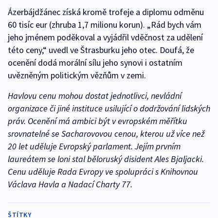
Ázerbájdžánec získá kromě trofeje a diplomu odměnu
60 tisíc eur (zhruba 1,7 milionu korun). „Rád bych vám
jeho jménem poděkoval a vyjádřil vděčnost za udělení
této ceny,“ uvedl ve Štrasburku jeho otec. Doufá, že
ocenění dodá morální sílu jeho synovi i ostatním
uvězněným politickým vězňům v zemi.
Havlovu cenu mohou dostat jednotlivci, nevládní
organizace či jiné instituce usilující o dodržování lidských
práv. Ocenění má ambici být v evropském měřítku
srovnatelné se Sacharovovou cenou, kterou už více než
20 let uděluje Evropský parlament. Jejím prvním
laureátem se loni stal běloruský disident Ales Bjaljacki.
Cenu uděluje Rada Evropy ve spolupráci s Knihovnou
Václava Havla a Nadací Charty 77.
ŠTÍTKY