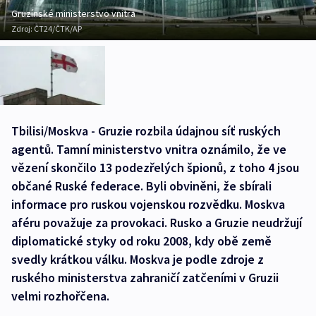
Gruzínské ministerstvo vnitra
Zdroj:
ČT24/ČTK/AP
Tbilisi/Moskva - Gruzie rozbila údajnou síť ruských
agentů. Tamní ministerstvo vnitra oznámilo, že ve
vězení skončilo 13 podezřelých špionů, z toho 4 jsou
občané Ruské federace. Byli obviněni, že sbírali
informace pro ruskou vojenskou rozvědku. Moskva
aféru považuje za provokaci. Rusko a Gruzie neudržují
diplomatické styky od roku 2008, kdy obě země
svedly krátkou válku. Moskva je podle zdroje z
ruského ministerstva zahraničí zatčeními v Gruzii
velmi rozhořčena.