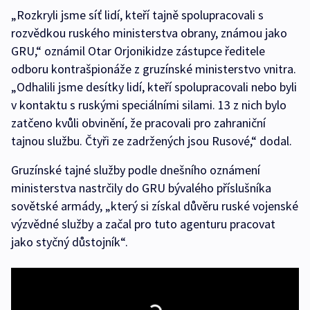
„Rozkryli jsme síť lidí, kteří tajně spolupracovali s
rozvědkou ruského ministerstva obrany, známou jako
GRU,“ oznámil Otar Orjonikidze zástupce ředitele
odboru kontrašpionáže z gruzínské ministerstvo vnitra.
„Odhalili jsme desítky lidí, kteří spolupracovali nebo byli
v kontaktu s ruskými speciálními silami. 13 z nich bylo
zatčeno kvůli obvinění, že pracovali pro zahraniční
tajnou službu. Čtyři ze zadržených jsou Rusové,“ dodal.
Gruzínské tajné služby podle dnešního oznámení
ministerstva nastrčily do GRU bývalého příslušníka
sovětské armády, „který si získal důvěru ruské vojenské
výzvědné služby a začal pro tuto agenturu pracovat
jako styčný důstojník“.