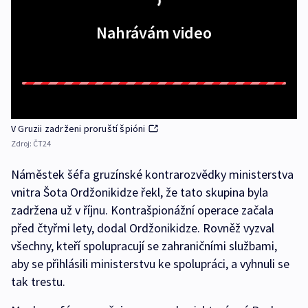
Nahrávám video
V Gruzii zadrženi proruští špióni
Zdroj:
ČT24
Náměstek šéfa gruzínské kontrarozvědky ministerstva
vnitra Šota Ordžonikidze řekl, že tato skupina byla
zadržena už v říjnu. Kontrašpionážní operace začala
před čtyřmi lety, dodal Ordžonikidze. Rovněž vyzval
všechny, kteří spolupracují se zahraničními službami,
aby se přihlásili ministerstvu ke spolupráci, a vyhnuli se
tak trestu.