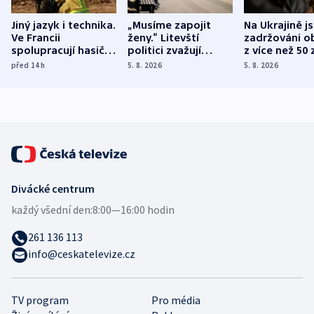
Jiný jazyk i technika.
„Musíme zapojit
Na Ukrajině j
Ve Francii
ženy.“ Litevští
zadržováni o
spolupracují hasiči z
politici zvažují
z více než 50 
různých zemí
dohodu o
Bojovali na s
před 14
h
5. 8. 2026
5. 8. 2026
demografii
Ruska
Divácké centrum
každý všední den:
8:00—16:00 hodin
261 136 113
info@ceskatelevize.cz
TV program
Pro média