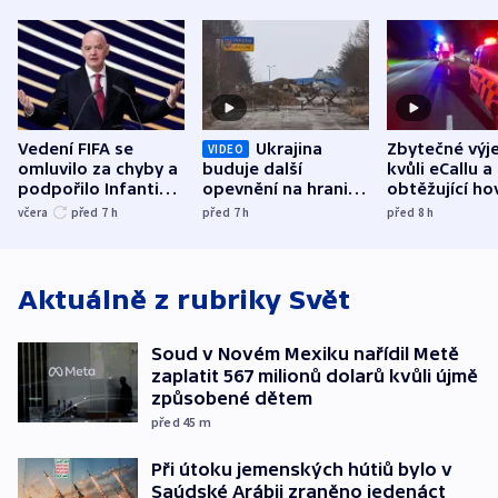
Vedení FIFA se
Ukrajina
Zbytečné výj
VIDEO
omluvilo za chyby a
buduje další
kvůli eCallu a
podpořilo Infantina.
opevnění na hranici
obtěžující ho
UEFA trvá na
s Běloruskem
zdržují záchr
včera
před 7
h
před 7
h
před 8
h
bojkotu
Aktuálně z rubriky
Svět
Soud v Novém Mexiku nařídil Metě
zaplatit 567 milionů dolarů kvůli újmě
způsobené dětem
před 45
m
Při útoku jemenských hútiů bylo v
Saúdské Arábii zraněno jedenáct