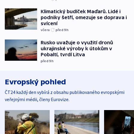
Klimatický budíček Maďarů. Lidé i
podniky šetří, omezuje se doprava i
svícení
včera
před 9
h
Rusko uvažuje o využití dronů
ukrajinské výroby k útokům v
Pobaltí, tvrdí Litva
před 9
h
Evropský pohled
ČT24 každý den vybírá z obsahu publikovaného evropskými
veřejnými médii, členy Eurovize.