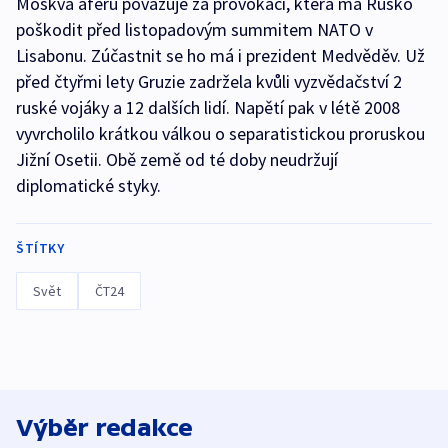
Moskva aféru považuje za provokaci, která má Rusko
poškodit před listopadovým summitem NATO v
Lisabonu. Zúčastnit se ho má i prezident Medvěděv. Už
před čtyřmi lety Gruzie zadržela kvůli vyzvědačství 2
ruské vojáky a 12 dalších lidí. Napětí pak v létě 2008
vyvrcholilo krátkou válkou o separatistickou proruskou
Jižní Osetii. Obě země od té doby neudržují
diplomatické styky.
ŠTÍTKY
Svět
ČT24
Výběr redakce