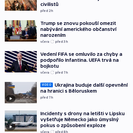
civilistů
před 2
h
Trump se znovu pokouší omezit
nabývání amerického občanství
narozením
včera
před 3
h
Vedení FIFA se omluvilo za chyby a
podpořilo Infantina. UEFA trvá na
bojkotu
včera
před 7
h
Ukrajina buduje další opevnění
VIDEO
na hranici s Běloruskem
před 7
h
Incidenty s drony na letišti v Lipsku
vyšetřuje Německo jako úmyslný
pokus o způsobení exploze
včera
před 8
h