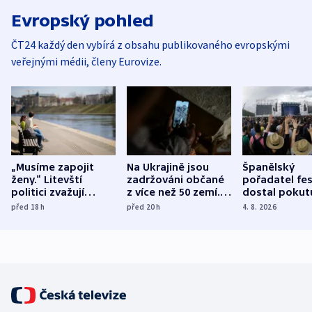
Evropský pohled
ČT24 každý den vybírá z obsahu publikovaného evropskými
veřejnými médii, členy Eurovize.
„Musíme zapojit
Na Ukrajině jsou
Španělský
ženy.“ Litevští
zadržováni občané
pořadatel fes
politici zvažují
z více než 50 zemí.
dostal pokut
dohodu o
Bojovali na straně
nekalé prakti
před 18
h
před 20
h
4. 8. 2026
demografii
Ruska