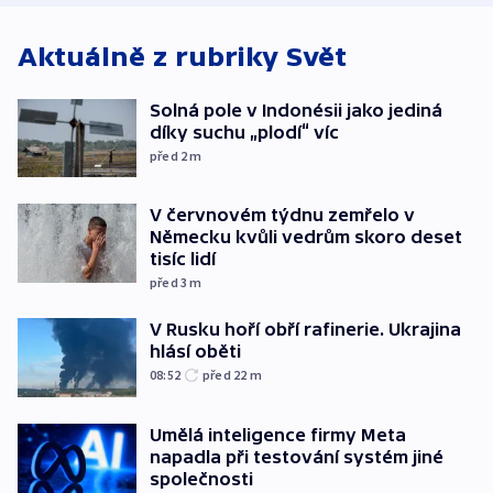
Aktuálně z rubriky
Svět
Solná pole v Indonésii jako jediná
díky suchu „plodí“ víc
před 2
m
V červnovém týdnu zemřelo v
Německu kvůli vedrům skoro deset
tisíc lidí
před 3
m
V Rusku hoří obří rafinerie. Ukrajina
hlásí oběti
08:52
před 22
m
Umělá inteligence firmy Meta
napadla při testování systém jiné
společnosti