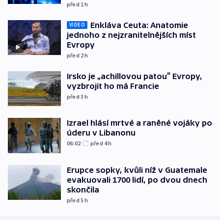
před 1
h
Enkláva Ceuta: Anatomie
VIDEO
jednoho z nejzranitelnějších míst
Evropy
před 2
h
Irsko je „achillovou patou“ Evropy,
vyzbrojit ho má Francie
před 3
h
Izrael hlásí mrtvé a raněné vojáky po
úderu v Libanonu
06:02
před 4
h
Erupce sopky, kvůli níž v Guatemale
evakuovali 1700 lidí, po dvou dnech
skončila
před 5
h