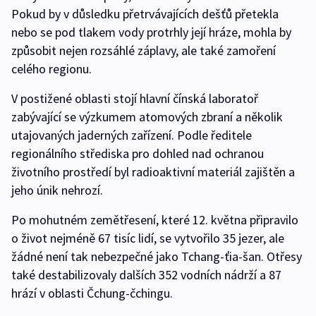
Pokud by v důsledku přetrvávajících dešťů přetekla
nebo se pod tlakem vody protrhly její hráze, mohla by
způsobit nejen rozsáhlé záplavy, ale také zamoření
celého regionu.
V postižené oblasti stojí hlavní čínská laboratoř
zabývající se výzkumem atomových zbraní a několik
utajovaných jaderných zařízení. Podle ředitele
regionálního střediska pro dohled nad ochranou
životního prostředí byl radioaktivní materiál zajištěn a
jeho únik nehrozí.
Po mohutném zemětřesení, které 12. května připravilo
o život nejméně 67 tisíc lidí, se vytvořilo 35 jezer, ale
žádné není tak nebezpečné jako Tchang-ťia-šan. Otřesy
také destabilizovaly dalších 352 vodních nádrží a 87
hrází v oblasti Čchung-čchingu.