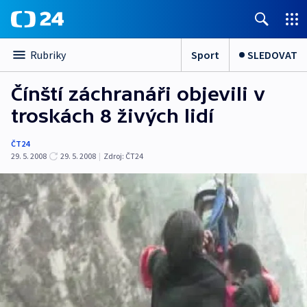
Sport
SLEDOVAT
Rubriky
Čínští záchranáři objevili v
troskách 8 živých lidí
ČT24
29. 5. 2008
29. 5. 2008
|
Zdroj:
ČT24