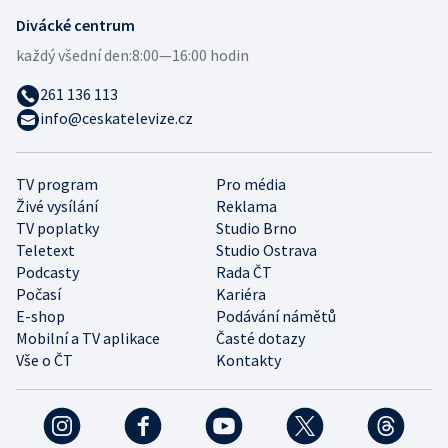
Divácké centrum
každý všední den:
8:00—16:00 hodin
261 136 113
info@ceskatelevize.cz
TV program
Pro média
Živé vysílání
Reklama
TV poplatky
Studio Brno
Teletext
Studio Ostrava
Podcasty
Rada ČT
Počasí
Kariéra
E-shop
Podávání námětů
Mobilní a TV aplikace
Časté dotazy
Vše o ČT
Kontakty