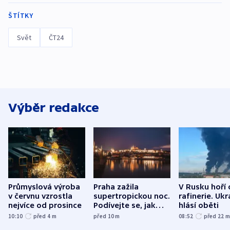
ŠTÍTKY
Svět
ČT24
Výběr redakce
Průmyslová výroba
Praha zažila
V Rusku hoří 
v červnu vzrostla
supertropickou noc.
rafinerie. Ukr
nejvíce od prosince
Podívejte se, jak
hlásí oběti
bylo u vás
10:10
před 4
m
před 10
m
08:52
před 22