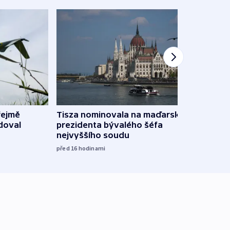
řejmě
Tisza nominovala na maďarského
Ruský
doval
prezidenta bývalého šéfa
čtyři 
nejvyššího soudu
včera
před 16
hodinami