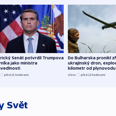
rický Senát potvrdil Trumpova
Do Bulharska pronikl z
níka jako ministra
ukrajinský dron, explo
avedlnosti
kilometr od plynovodu
před 11
hodinami
včera
před 12
hodinami
ky
Svět