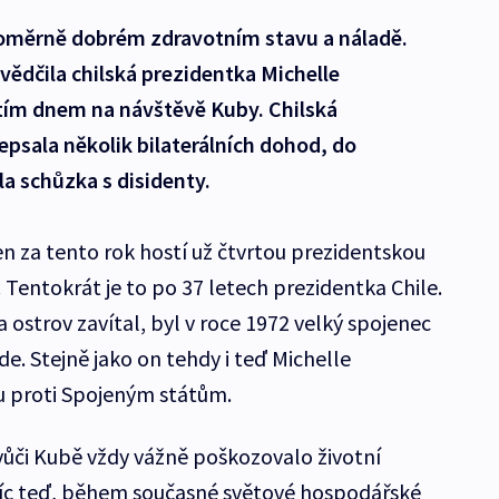
 poměrně dobrém zdravotním stavu a náladě.
vědčila chilská prezidentka Michelle
etím dnem na návštěvě Kuby. Chilská
psala několik bilaterálních dohod, do
a schůzka s disidenty.
en za tento rok hostí už čtvrtou prezidentskou
 Tentokrát je to po 37 letech prezidentka Chile.
ostrov zavítal, byl v roce 1972 velký spojenec
de. Stejně jako on tehdy i teď Michelle
u proti Spojeným státům.
ůči Kubě vždy vážně poškozovalo životní
íc teď, během současné světové hospodářské