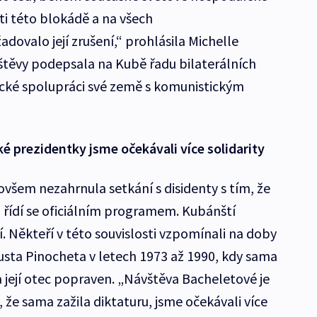
oti této blokádě a na všech
ovalo její zrušení,“ prohlásila Michelle
těvy podepsala na Kubě řadu bilaterálních
ké spolupráci své země s komunistickým
ké prezidentky jsme očekávali více solidarity
všem nezahrnula setkání s disidenty s tím, že
a řídí se oficiálním programem. Kubánští
í. Někteří v této souvislosti vzpomínali na doby
gusta Pinocheta v letech 1973 až 1990, kdy sama
 její otec popraven. „Návštěva Bacheletové je
, že sama zažila diktaturu, jsme očekávali více