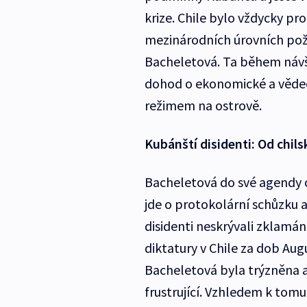
krize. Chile bylo vždycky pr
mezinárodních úrovních požad
Bacheletová. Ta během návš
dohod o ekonomické a vědec
režimem na ostrově.
Kubánští disidenti: Od chils
Bacheletová do své agendy o
jde o protokolární schůzku 
disidenti neskrývali zklamán
diktatury v Chile za dob Au
Bacheletová byla trýzněna a
frustrující. Vzhledem k tomu