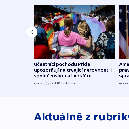
Účastníci pochodu Pride
Ame
upozorňují na trvající nerovnosti i
práv
společenskou atmosféru
spr
včera
před 10
hodinami
včera
Aktuálně z rubri