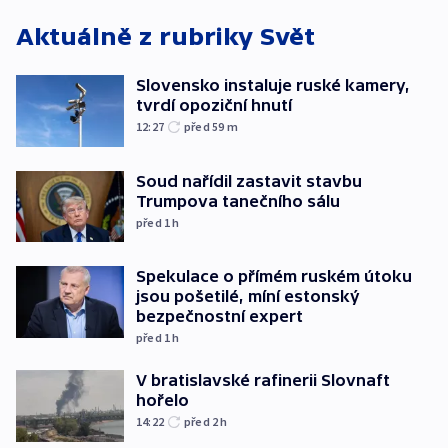
Aktuálně z rubriky
Svět
Slovensko instaluje ruské kamery,
tvrdí opoziční hnutí
12:27
před 59
m
Soud nařídil zastavit stavbu
Trumpova tanečního sálu
před 1
h
Spekulace o přímém ruském útoku
jsou pošetilé, míní estonský
bezpečnostní expert
před 1
h
V bratislavské rafinerii Slovnaft
hořelo
14:22
před 2
h