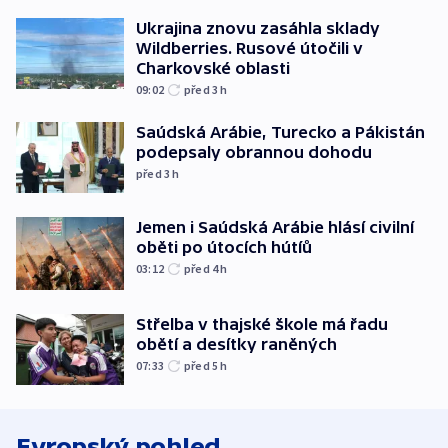
Ukrajina znovu zasáhla sklady
Wildberries. Rusové útočili v
Charkovské oblasti
09:02
před 3
h
Saúdská Arábie, Turecko a Pákistán
podepsaly obrannou dohodu
před 3
h
Jemen i Saúdská Arábie hlásí civilní
oběti po útocích hútíů
03:12
před 4
h
Střelba v thajské škole má řadu
obětí a desítky raněných
07:33
před 5
h
Evropský pohled