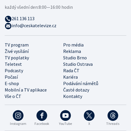
každý všední den:
8:00—16:00 hodin
261 136 113
info@ceskatelevize.cz
TV program
Pro média
Živé vysílání
Reklama
TV poplatky
Studio Brno
Teletext
Studio Ostrava
Podcasty
Rada ČT
Počasí
Kariéra
E-shop
Podávání námětů
Mobilní a TV aplikace
Časté dotazy
Vše o ČT
Kontakty
Instagram
Facebook
YouTube
X
Threads