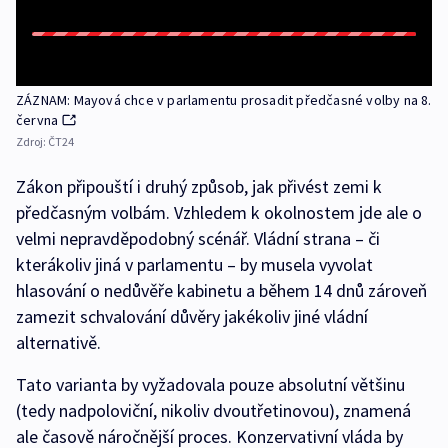
ZÁZNAM: Mayová chce v parlamentu prosadit předčasné volby na 8.
června
Zdroj:
ČT24
Zákon připouští i druhý způsob, jak přivést zemi k
předčasným volbám. Vzhledem k okolnostem jde ale o
velmi nepravděpodobný scénář. Vládní strana – či
kterákoliv jiná v parlamentu – by musela vyvolat
hlasování o nedůvěře kabinetu a během 14 dnů zároveň
zamezit schvalování důvěry jakékoliv jiné vládní
alternativě.
Tato varianta by vyžadovala pouze absolutní většinu
(tedy nadpoloviční, nikoliv dvoutřetinovou), znamená
ale časově náročnější proces. Konzervativní vláda by