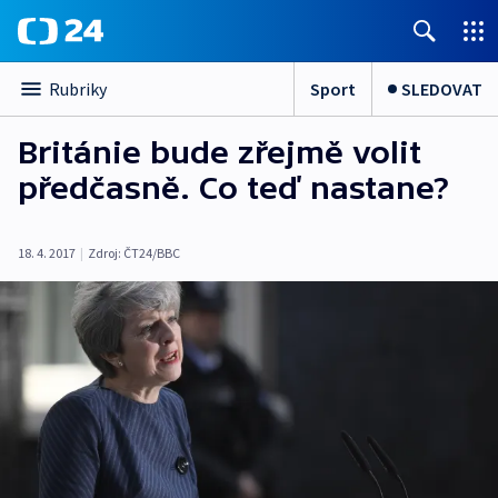
Sport
SLEDOVAT
Rubriky
Británie bude zřejmě volit
předčasně. Co teď nastane?
18. 4. 2017
|
Zdroj:
ČT24/BBC