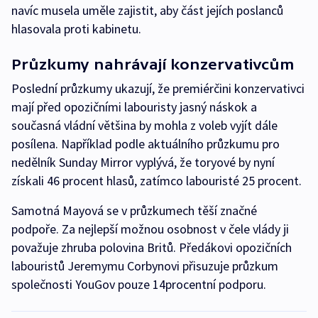
navíc musela uměle zajistit, aby část jejích poslanců
hlasovala proti kabinetu.
Průzkumy nahrávají konzervativcům
Poslední průzkumy ukazují, že premiérčini konzervativci
mají před opozičními labouristy jasný náskok a
současná vládní většina by mohla z voleb vyjít dále
posílena. Například podle aktuálního průzkumu pro
nedělník Sunday Mirror vyplývá, že toryové by nyní
získali 46 procent hlasů, zatímco labouristé 25 procent.
Samotná Mayová se v průzkumech těší značné
podpoře. Za nejlepší možnou osobnost v čele vlády ji
považuje zhruba polovina Britů. Předákovi opozičních
labouristů Jeremymu Corbynovi přisuzuje průzkum
společnosti YouGov pouze 14procentní podporu.