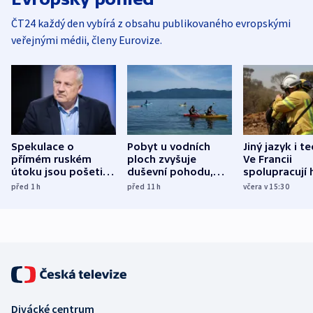
ČT24 každý den vybírá z obsahu publikovaného evropskými
veřejnými médii, členy Eurovize.
Spekulace o
Pobyt u vodních
Jiný jazyk i t
přímém ruském
ploch zvyšuje
Ve Francii
útoku jsou pošetilé,
duševní pohodu,
spolupracují h
míní estonský
ukázala
různých zemí
před 1
h
před 11
h
včera v 15:30
bezpečnostní
mezinárodní studie
expert
Divácké centrum