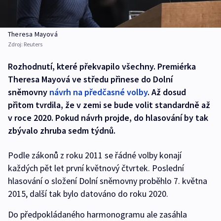
Theresa Mayová
Zdroj:
Reuters
Rozhodnutí, které překvapilo všechny. Premiérka
Theresa Mayová ve středu přinese do Dolní
sněmovny
návrh na předčasné volby
. Až dosud
přitom tvrdila, že v zemi se bude volit standardně až
v roce 2020. Pokud návrh projde, do hlasování by tak
zbývalo zhruba sedm týdnů.
Podle zákonů z roku 2011 se řádné volby konají
každých pět let první květnový čtvrtek. Poslední
hlasování o složení Dolní sněmovny proběhlo 7. května
2015, další tak bylo datováno do roku 2020.
Do předpokládaného harmonogramu ale zasáhla