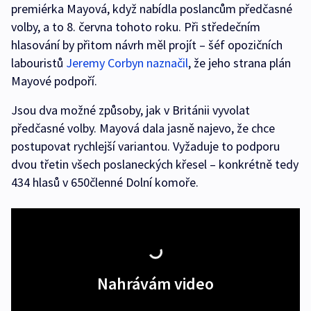
premiérka Mayová, když nabídla poslancům předčasné
volby, a to 8. června tohoto roku. Při středečním
hlasování by přitom návrh měl projít – šéf opozičních
labouristů
Jeremy Corbyn naznačil
, že jeho strana plán
Mayové podpoří.
Jsou dva možné způsoby, jak v Británii vyvolat
předčasné volby. Mayová dala jasně najevo, že chce
postupovat rychlejší variantou. Vyžaduje to podporu
dvou třetin všech poslaneckých křesel – konkrétně tedy
434 hlasů v 650členné Dolní komoře.
Nahrávám video