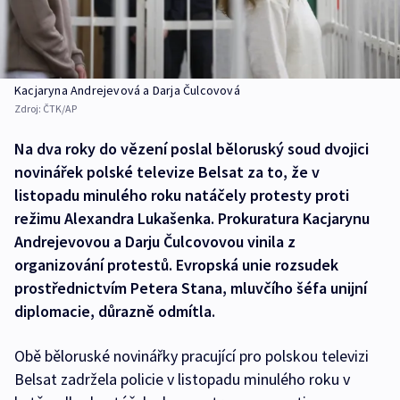
Kacjaryna Andrejevová a Darja Čulcovová
Zdroj:
ČTK/AP
Na dva roky do vězení poslal běloruský soud dvojici
novinářek polské televize Belsat za to, že v
listopadu minulého roku natáčely protesty proti
režimu Alexandra Lukašenka. Prokuratura Kacjarynu
Andrejevovou a Darju Čulcovovou vinila z
organizování protestů. Evropská unie rozsudek
prostřednictvím Petera Stana, mluvčího šéfa unijní
diplomacie, důrazně odmítla.
Obě běloruské novinářky pracující pro polskou televizi
Belsat zadržela policie v listopadu minulého roku v