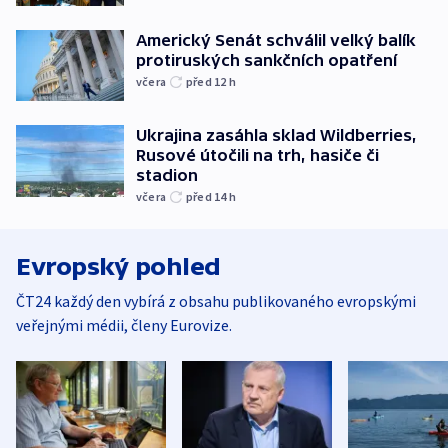
Americký Senát schválil velký balík
protiruských sankčních opatření
včera
před 12
h
Ukrajina zasáhla sklad Wildberries,
Rusové útočili na trh, hasiče či
stadion
včera
před 14
h
Evropský pohled
ČT24 každý den vybírá z obsahu publikovaného evropskými
veřejnými médii, členy Eurovize.