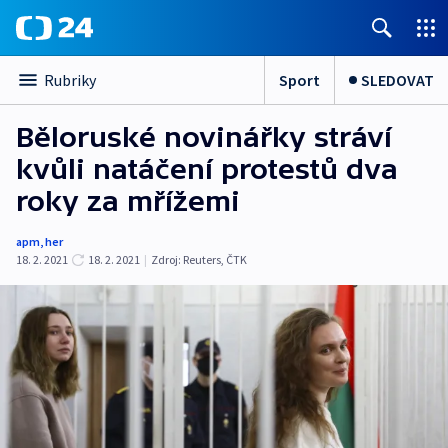
Sport
SLEDOVAT
Rubriky
Běloruské novinářky stráví
kvůli natáčení protestů dva
roky za mřížemi
apm
,
her
18. 2. 2021
18. 2. 2021
|
Zdroj:
Reuters
,
ČTK