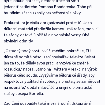
bytě, odkud natáčely demonstrace po smrti
jedenatřicetiletého Romana Bondarenka. Toho při
brutálním zásahu zabily bezpečnostní složky.
Prokuratura je vinila z organizování protestů. Jako
důkazní materiál předložila kameru, mikrofon, mobilní
telefony, datová úložiště a novinářské vesty. Obě
obvinění odmítly.
„Ostudný tvrdý postup vůči médiím pokračuje; EU
důrazně odmítá odsouzení novinářek televize Belsat
jen za to, že dělaly svou práci, a vyzývá ke změně
rozsudku,“ napsal Stano na Twitteru v reakci na výrok
běloruského soudu. „Vyzýváme běloruské úřady, aby
respektovaly základní svobody a přestaly se zaměřovat
na novináře,“ dodal mluvčí šéfa unijní diplomatické
služby Josepa Borrella.
Zadržení odsoudily také mezinárodní lidskoprávní