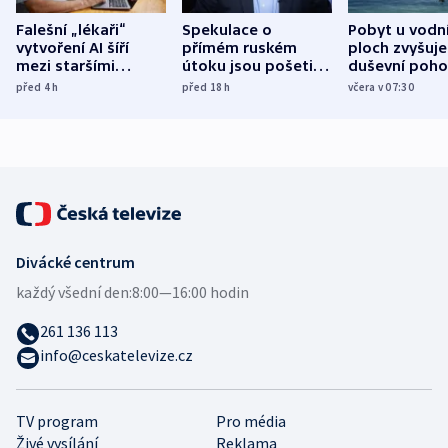
Falešní „lékaři“
Spekulace o
Pobyt u vodn
vytvoření AI šíří
přímém ruském
ploch zvyšuje
mezi staršími
útoku jsou pošetilé,
duševní poho
Poláky nebezpečné
míní estonský
ukázala
před 4
h
před 18
h
včera v 07:30
zdravotní rady
bezpečnostní
mezinárodní 
expert
Divácké centrum
každý všední den:
8:00—16:00 hodin
261 136 113
info@ceskatelevize.cz
TV program
Pro média
Živé vysílání
Reklama