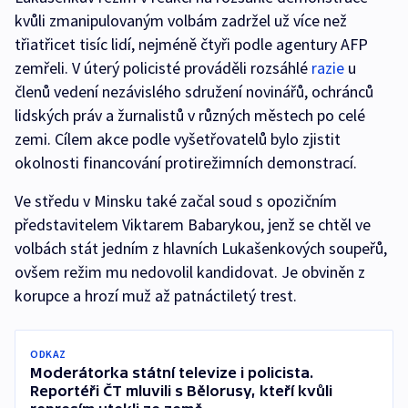
kvůli zmanipulovaným volbám zadržel už více než
třiatřicet tisíc lidí, nejméně čtyři podle agentury AFP
zemřeli. V úterý policisté prováděli rozsáhlé
razie
u
členů vedení nezávislého sdružení novinářů, ochránců
lidských práv a žurnalistů v různých městech po celé
zemi. Cílem akce podle vyšetřovatelů bylo zjistit
okolnosti financování protirežimních demonstrací.
Ve středu v Minsku také začal soud s opozičním
představitelem Viktarem Babarykou, jenž se chtěl ve
volbách stát jedním z hlavních Lukašenkových soupeřů,
ovšem režim mu nedovolil kandidovat. Je obviněn z
korupce a hrozí muž až patnáctiletý trest.
ODKAZ
Moderátorka státní televize i policista.
Reportéři ČT mluvili s Bělorusy, kteří kvůli