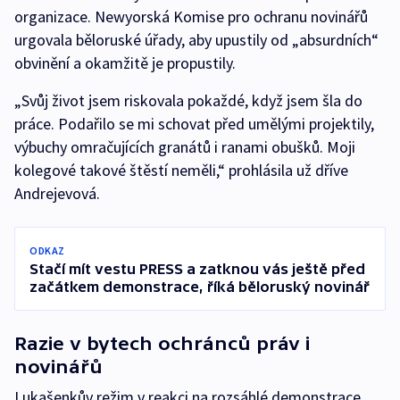
organizace. Newyorská Komise pro ochranu novinářů
urgovala běloruské úřady, aby upustily od „absurdních“
obvinění a okamžitě je propustily.
„Svůj život jsem riskovala pokaždé, když jsem šla do
práce. Podařilo se mi schovat před umělými projektily,
výbuchy omračujících granátů i ranami obušků. Moji
kolegové takové štěstí neměli,“ prohlásila už dříve
Andrejevová.
ODKAZ
Stačí mít vestu PRESS a zatknou vás ještě před
začátkem demonstrace, říká běloruský novinář
Razie v bytech ochránců práv i
novinářů
Lukašenkův režim v reakci na rozsáhlé demonstrace