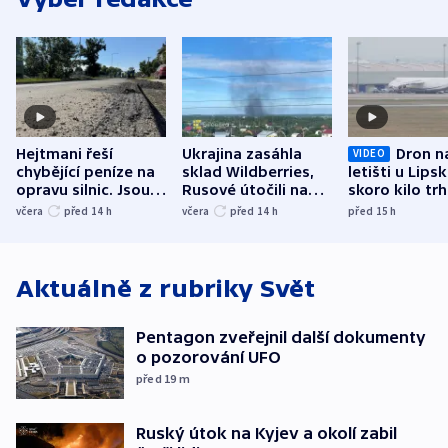
Hejtmani řeší
Ukrajina zasáhla
Dron n
VIDEO
chybějící peníze na
sklad Wildberries,
letišti u Lips
opravu silnic. Jsou
Rusové útočili na
skoro kilo trh
nenárokové, namítá
trh, hasiče či
indicie ukazuj
včera
před 14
h
včera
před 14
h
před 15
h
ministerstvo
stadion
Rusko
Aktuálně z rubriky
Svět
Pentagon zveřejnil další dokumenty
o pozorování UFO
před 19
m
Ruský útok na Kyjev a okolí zabil