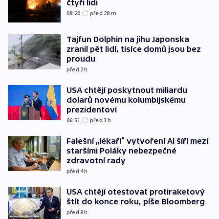
čtyři lidi
08:20
před 28
m
Tajfun Dolphin na jihu Japonska
zranil pět lidí, tisíce domů jsou bez
proudu
před 2
h
USA chtějí poskytnout miliardu
dolarů novému kolumbijskému
prezidentovi
06:51
před 3
h
Falešní „lékaři“ vytvoření AI šíří mezi
staršími Poláky nebezpečné
zdravotní rady
před 4
h
USA chtějí otestovat protiraketový
štít do konce roku, píše Bloomberg
před 9
h