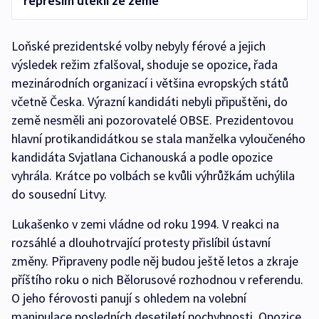
represím utekli ze země
Loňské prezidentské volby nebyly férové a jejich
výsledek režim zfalšoval, shoduje se opozice, řada
mezinárodních organizací i většina evropských států
včetně Česka. Výrazní kandidáti nebyli připuštěni, do
země nesměli ani pozorovatelé OBSE. Prezidentovou
hlavní protikandidátkou se stala manželka vyloučeného
kandidáta Svjatlana Cichanouská a podle opozice
vyhrála. Krátce po volbách se kvůli výhrůžkám uchýlila
do sousední Litvy.
Lukašenko v zemi vládne od roku 1994. V reakci na
rozsáhlé a dlouhotrvající protesty přislíbil ústavní
změny. Připraveny podle něj budou ještě letos a zkraje
příštího roku o nich Bělorusové rozhodnou v referendu.
O jeho férovosti panují s ohledem na volební
manipulace posledních desetiletí pochybnosti. Opozice