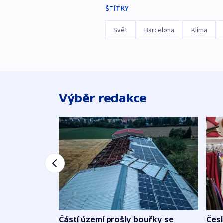
ŠTÍTKY
Svět
Barcelona
Klima
Výběr redakce
Částí území prošly bouřky se
Čes