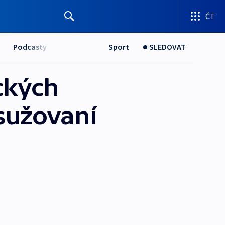
ČT
Podcasty
Sport
SLEDOVAT
ckých
 sužovaní