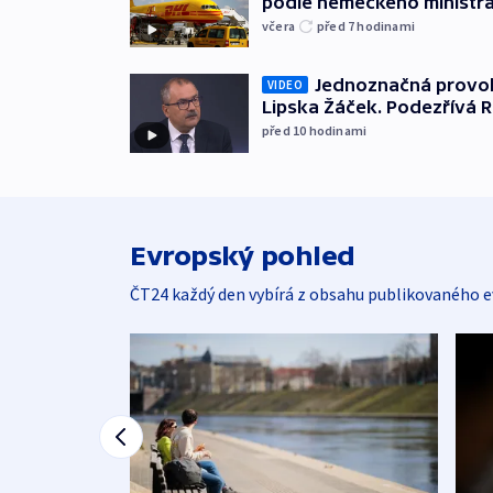
podle německého ministra
včera
před 7
hodinami
Jednoznačná provok
VIDEO
Lipska Žáček. Podezřívá 
před 10
hodinami
Evropský pohled
ČT24 každý den vybírá z obsahu publikovaného e