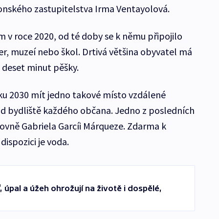
onského zastupitelstva Irma Ventayolová.
 v roce 2020, od té doby se k němu připojilo
er, muzeí nebo škol. Drtivá většina obyvatel má
 deset minut pěšky.
roku 2030 mít jedno takové místo vzdálené
 bydliště každého občana. Jedno z posledních
ovně Gabriela Garcíi Márqueze. Zdarma k
dispozici je voda.
, úpal a úžeh ohrožují na životě i dospělé,