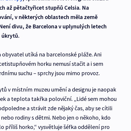
ch až pětačtyřicet stupňů Celsia. Na
ování, v některých oblastech měla země
Není divu, že Barcelona v uplynulých letech
 úkrytů.
 obyvatel utíká na barcelonské pláže. Ani
icetistupňovém horku nemusí stačit a i sem
rdnímu suchu – sprchy jsou mimo provoz.
rytů v místním muzeu umění a designu je naopak
ek a teplota takřka poloviční. „Lidé sem mohou
poledne a strávit zde nějaký čas, aby se cítili
ry nebo rodiny s dětmi. Nebo jen o někoho, kdo
 příliš horko,“ vysvětluje šéfka oddělení pro