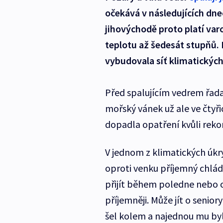
očekává v následujících dne
jihovýchodě proto platí var
teplotu až šedesát stupňů. 
vybudovala síť klimatických
Před spalujícím vedrem řada
mořský vánek už ale ve čtyř
dopadla opatření kvůli reko
V jednom z klimatických úk
oproti venku příjemný chlád
přijít během poledne nebo od
příjemněji. Může jít o senio
šel kolem a najednou mu bylo