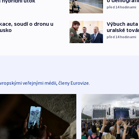
o demografii
 hybridní útok
před 14
hodinami
Výbuch auta 
ace, soudí o dronu u
uralské tová
Rusko
před 14
hodinami
vropskými veřejnými médii, členy Eurovize.