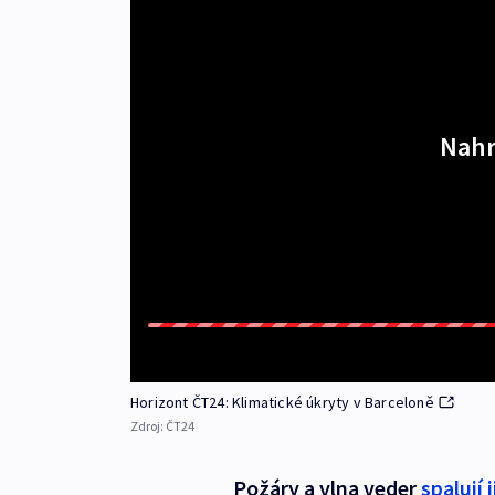
Nahr
Horizont ČT24: Klimatické úkryty v Barceloně
Zdroj:
ČT24
Požáry a vlna veder
spalují 