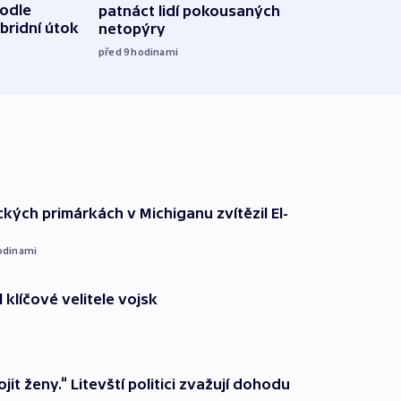
podle
patnáct lidí pokousaných
novel
bridní útok
netopýry
zájm
před 9
hodinami
před 9
kých primárkách v Michiganu zvítězil El-
odinami
 klíčové velitele vojsk
it ženy.“ Litevští politici zvažují dohodu