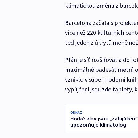
klimatickou změnu z barcel
Barcelona začala s projektem
více než 220 kulturních cent
teď jeden z úkrytů méně než
Plán je síť rozšiřovat a do 
maximálně padesát metrů od
vzniklo v supermoderní knih
vypůjčení jsou zde tablety, k 
ODKAZ
Horké vlny jsou „zabijákem“
upozorňuje klimatolog