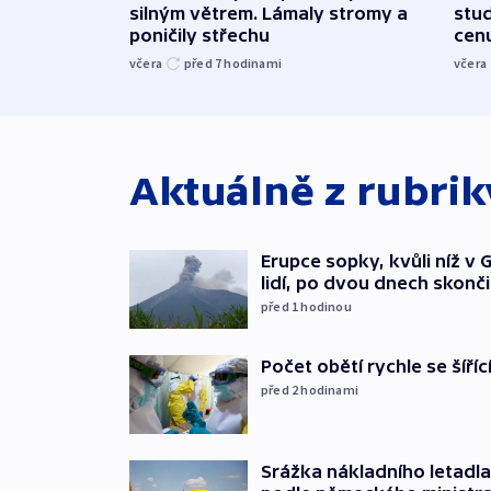
silným větrem. Lámaly stromy a
stu
poničily střechu
cenu
včera
před 7
hodinami
včera
Aktuálně z rubri
Erupce sopky, kvůli níž v
lidí, po dvou dnech skonči
před 1
hodinou
Počet obětí rychle se šíří
před 2
hodinami
Srážka nákladního letadla