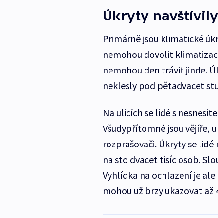
Úkryty navštívily 
Primárně jsou klimatické úk
nemohou dovolit klimatizaci
nemohou den trávit jinde. Úl
neklesly pod pětadvacet st
Na ulicích se lidé s nesnes
Všudypřítomné jsou vějíře, u
rozprašovači. Úkryty se lidé n
na sto dvacet tisíc osob. Sl
Vyhlídka na ochlazení je al
mohou už brzy ukazovat až 