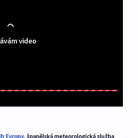
ávám video
jih Evropy
, španělská meteorologická služba