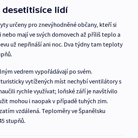
desetitisíce lidí
ryty určeny pro znevýhodněné občany, kteří si
 nebo mají ve svých domovech až příliš teplo a
evu už nepřináší ani noc. Dva týdny tam teploty
upňů.
itelným vedrem vypořádávají po svém.
 turisticky vytížených míst nechybí ventilátory s
aučili rychle využívat; loňské září je navštívilo
oužit mohou i naopak v případě tuhých zim.
e zatím vzdálená. Teploměry ve Španělsku
45 stupňů.