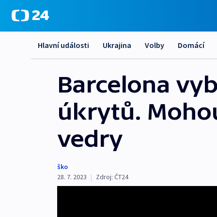
Hlavní události
Ukrajina
Volby
Domácí
Barcelona vyb
úkrytů. Mohou 
vedry
ško
28. 7. 2023
|
Zdroj:
ČT24