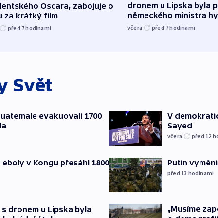
dronem u Lipska byla 
dentského Oscara, zabojuje o
německého ministra hy
 za krátký film
včera
před 7
hodinami
před 7
hodinami
ky
Svět
 Guatemale evakuovali 1700
V demokratic
la
Sayed
včera
před 12
h
cí eboly v Kongu přesáhl 1800
Putin vyměnil
před 13
hodinami
„Musíme zapoj
 s dronem u Lipska byla