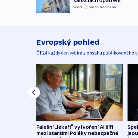
sankčních opatření
včera
před 9
hodinami
Evropský pohled
ČT24 každý den vybírá z obsahu publikovaného e
Falešní „lékaři“ vytvoření AI šíří
Spe
mezi staršími Poláky nebezpečné
jsou