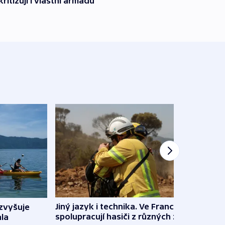
kritizují i vlastní armádu
Jiný jazyk i technika. Ve Francii
zvyšuje
„Musí
spolupracují hasiči z různých zemí
la
polit