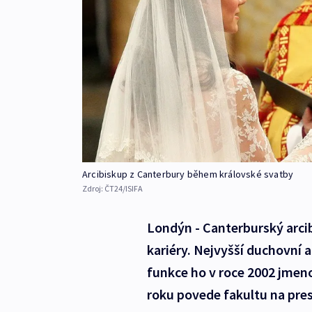
Arcibiskup z Canterbury během královské svatby
Zdroj:
ČT24/ISIFA
Londýn - Canterburský arci
kariéry. Nejvyšší duchovní a
funkce ho v roce 2002 jmeno
roku povede fakultu na pre