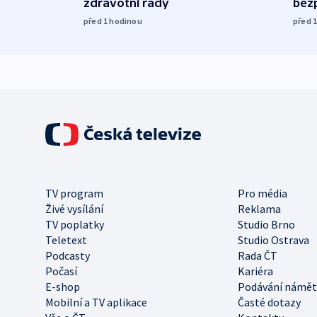
zdravotní rady
bez
před 1
hodinou
před 
TV program
Pro média
Živé vysílání
Reklama
TV poplatky
Studio Brno
Teletext
Studio Ostrava
Podcasty
Rada ČT
Počasí
Kariéra
E-shop
Podávání námět
Mobilní a TV aplikace
Časté dotazy