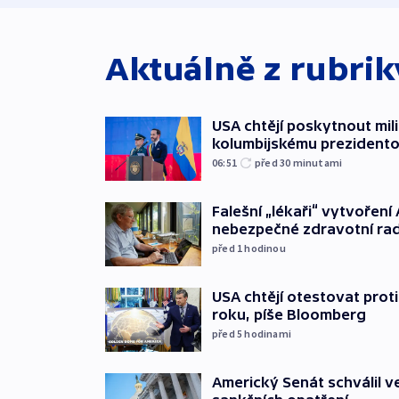
Aktuálně z rubri
USA chtějí poskytnout mi
kolumbijskému prezidento
06:51
před 30
minutami
Falešní „lékaři“ vytvoření 
nebezpečné zdravotní ra
před 1
hodinou
USA chtějí otestovat prot
roku, píše Bloomberg
před 5
hodinami
Americký Senát schválil v