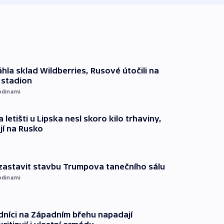
hla sklad Wildberries, Rusové útočili na
i stadion
odinami
 letišti u Lipska nesl skoro kilo trhaviny,
jí na Rusko
 zastavit stavbu Trumpova tanečního sálu
odinami
dníci na Západním břehu napadají