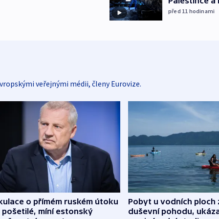
Palestince a 
před 11
hodinami
vropskými veřejnými médii, členy Eurovize.
kulace o přímém ruském útoku
Pobyt u vodních ploch 
 pošetilé, míní estonský
duševní pohodu, ukáza