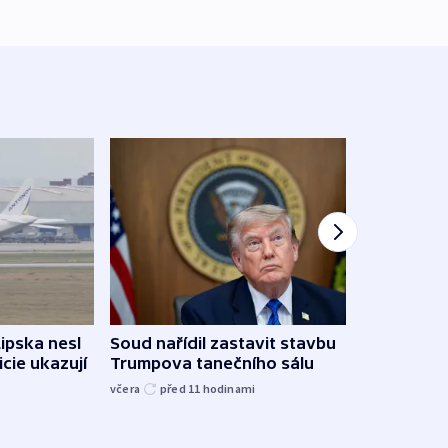
Žido
Lipska nesl
Soud nařídil zastavit stavbu
břehu
icie ukazují
Trumpova tanečního sálu
kriti
včera
před 11
hodinami
před 1