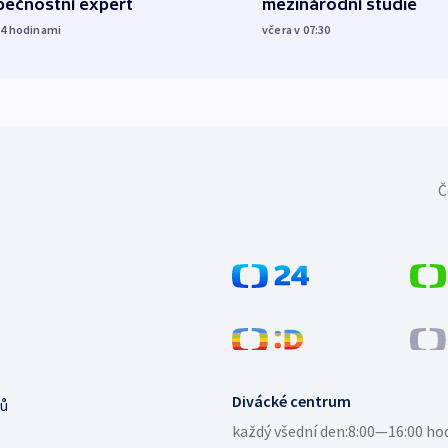
pečnostní expert
mezinárodní studie
14
hodinami
včera v 07:30
Č
Divácké centrum
ů
každý všední den:
8:00—16:00 ho