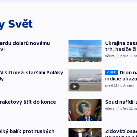
ky
Svět
liardu dolarů novému
Ukrajina zasá
vi
trh, hasiče č
včera
před 11
h
Dron na
AI šíří mezi staršími Poláky
VIDEO
indicie ukazu
dy
před 11
hodinami
Soud nařídil
iraketový štít do konce
včera
před 11
h
Židovští osa
elký balík protiruských