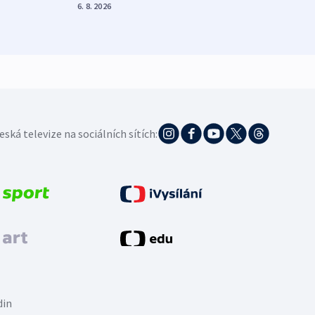
demo
6. 8. 2026
5. 8. 20
eská televize na sociálních sítích:
din