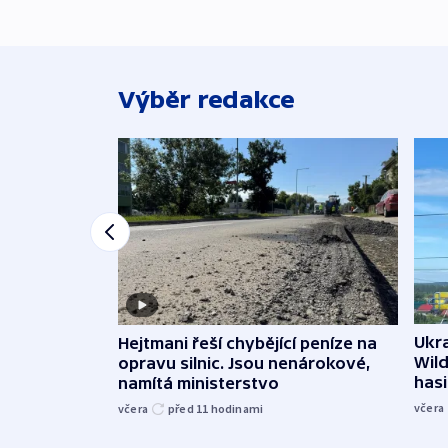
Výběr redakce
Ukra
Hejtmani řeší chybějící peníze na
Wild
opravu silnic. Jsou nenárokové,
hasi
namítá ministerstvo
včera
včera
před 11
hodinami