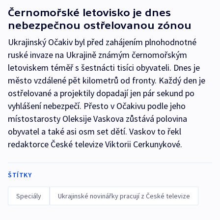
Černomořské letovisko je dnes
nebezpečnou ostřelovanou zónou
Ukrajinský Očakiv byl před zahájením plnohodnotné
ruské invaze na Ukrajině známým černomořským
letoviskem téměř s šestnácti tisíci obyvateli. Dnes je
město vzdálené pět kilometrů od fronty. Každý den je
ostřelované a projektily dopadají jen pár sekund po
vyhlášení nebezpečí. Přesto v Očakivu podle jeho
místostarosty Oleksije Vaskova zůstává polovina
obyvatel a také asi osm set dětí. Vaskov to řekl
redaktorce České televize Viktorii Cerkunykové.
ŠTÍTKY
Speciály
Ukrajinské novinářky pracují z České televize