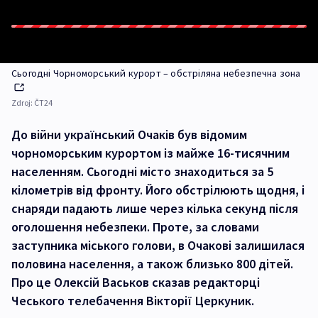
Сьогодні Чорноморський курорт – обстріляна небезпечна зона
Zdroj:
ČT24
До війни український Очаків був відомим
чорноморським курортом із майже 16-тисячним
населенням. Сьогодні місто знаходиться за 5
кілометрів від фронту. Його обстрілюють щодня, і
снаряди падають лише через кілька секунд після
оголошення небезпеки. Проте, за словами
заступника міського голови, в Очакові залишилася
половина населення, а також близько 800 дітей.
Про це Олексій Васьков сказав редакторці
Чеського телебачення Вікторії Церкуник.