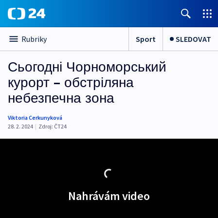
Sport
SLEDOVAT
Rubriky
Сьогодні Чорноморський
курорт – обстріляна
небезпечна зона
Viktoria Cerkunyková
28. 2. 2024
|
Zdroj:
ČT24
Nahrávám video