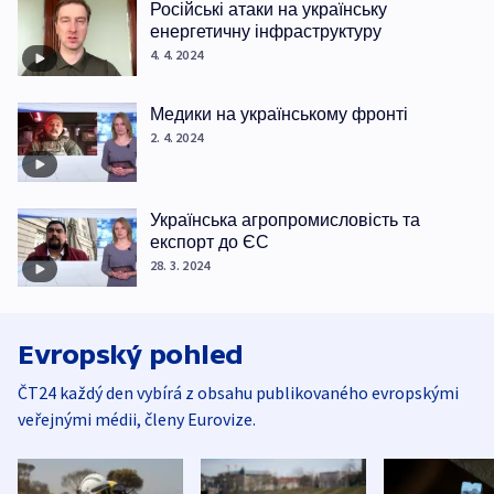
Російські атаки на українську
енергетичну інфраструктуру
4. 4. 2024
Медики на українському фронті
2. 4. 2024
Українська агропромисловість та
експорт до ЄС
28. 3. 2024
Evropský pohled
ČT24 každý den vybírá z obsahu publikovaného evropskými
veřejnými médii, členy Eurovize.