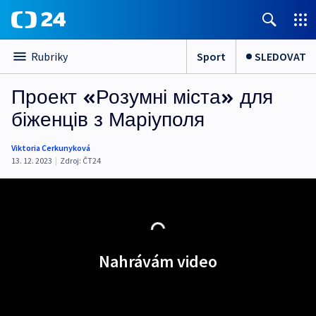
Sport
SLEDOVAT
Rubriky
Проект «Розумні міста» для
біженців з Маріуполя
Viktoria Cerkunyková
13. 12. 2023
|
Zdroj:
ČT24
Nahrávám video