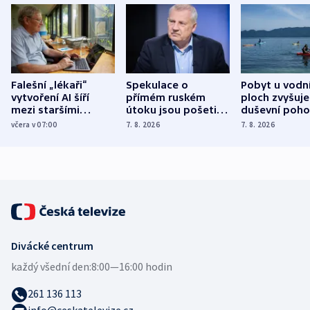
Falešní „lékaři“
Spekulace o
Pobyt u vodn
vytvoření AI šíří
přímém ruském
ploch zvyšuje
mezi staršími
útoku jsou pošetilé,
duševní poho
Poláky nebezpečné
míní estonský
ukázala
včera v 07:00
7. 8. 2026
7. 8. 2026
zdravotní rady
bezpečnostní
mezinárodní 
expert
Divácké centrum
každý všední den:
8:00—16:00 hodin
261 136 113