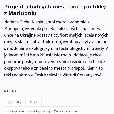
Projekt ‚chytrých měst‘ pro uprchlíky
z Mariupolu
Nadace Oleha Klenina, profesora ekonomie z
Mariupolu, vytvořila projekt takzvaných smart měst.
Chce na Ukrajině postavit čtyřicet malých, zcela nových
měst s vlastní infrastrukturou, výrobou a byty v souladu
s moderními ekologickými a technologickými trendy. V
jednom městě má žít asi tisíc rodin. Nadace je chce
primárně poskytnout dvěma stům tisícům uprchlíků z
okupovaného a zničeného města Mariupol. Klenin to
řekl redaktorce České televize Viktorii Cerkunykové.
ŠTÍTKY
Speciály
ČT24
Ukrajinské novinářky pracují z České televize