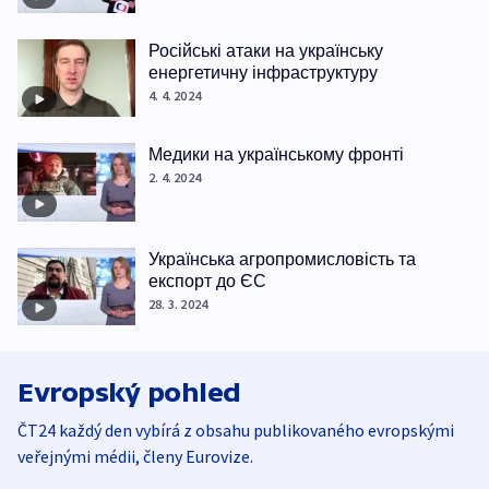
Російські атаки на українську
енергетичну інфраструктуру
4. 4. 2024
Медики на українському фронті
2. 4. 2024
Українська агропромисловість та
експорт до ЄС
28. 3. 2024
Evropský pohled
ČT24 každý den vybírá z obsahu publikovaného evropskými
veřejnými médii, členy Eurovize.