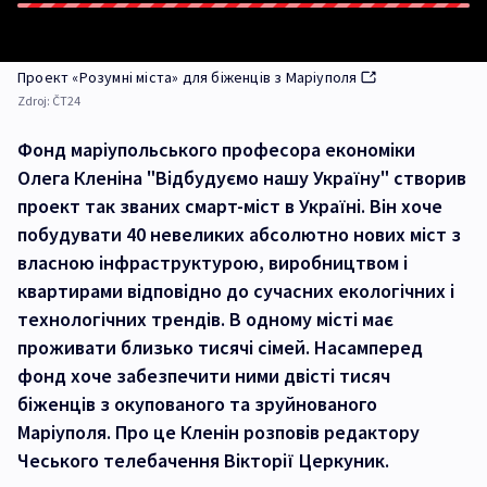
Проект «Розумні міста» для біженців з Маріуполя
Zdroj:
ČT24
Фонд маріупольського професора економіки
Олега Кленіна "Відбудуємо нашу Україну" створив
проект так званих смарт-міст в Україні. Він хоче
побудувати 40 невеликих абсолютно нових міст з
власною інфраструктурою, виробництвом і
квартирами відповідно до сучасних екологічних і
технологічних трендів. В одному місті має
проживати близько тисячі сімей. Насамперед
фонд хоче забезпечити ними двісті тисяч
біженців з окупованого та зруйнованого
Маріуполя. Про це Кленін розповів редактору
Чеського телебачення Вікторії Церкуник.