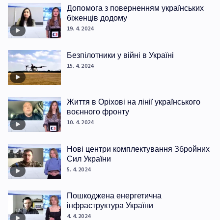
Допомога з поверненням українських
біженців додому
19. 4. 2024
Безпілотники у війні в Україні
15. 4. 2024
Життя в Оріхові на лінії українського
воєнного фронту
10. 4. 2024
Нові центри комплектування Збройних
Сил України
5. 4. 2024
Пошкоджена енергетична
інфраструктура України
4. 4. 2024