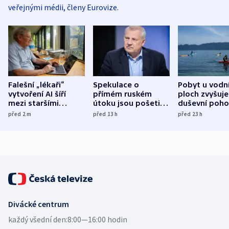
veřejnými médii, členy Eurovize.
Falešní „lékaři“
Spekulace o
Pobyt u vodn
vytvoření AI šíří
přímém ruském
ploch zvyšuje
mezi staršími
útoku jsou pošetilé,
duševní poho
Poláky nebezpečné
míní estonský
ukázala
před 2
m
před 13
h
před 23
h
zdravotní rady
bezpečnostní
mezinárodní 
expert
Divácké centrum
každý všední den:
8:00—16:00 hodin