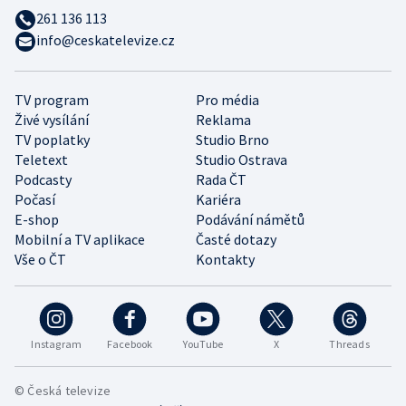
261 136 113
info@ceskatelevize.cz
TV program
Pro média
Živé vysílání
Reklama
TV poplatky
Studio Brno
Teletext
Studio Ostrava
Podcasty
Rada ČT
Počasí
Kariéra
E-shop
Podávání námětů
Mobilní a TV aplikace
Časté dotazy
Vše o ČT
Kontakty
Instagram
Facebook
YouTube
X
Threads
© Česká televize