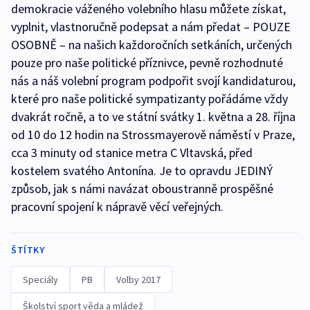
demokracie váženého volebního hlasu můžete získat,
vyplnit, vlastnoručně podepsat a nám předat – POUZE
OSOBNĚ – na našich každoročních setkáních, určených
pouze pro naše politické příznivce, pevně rozhodnuté
nás a náš volební program podpořit svojí kandidaturou,
které pro naše politické sympatizanty pořádáme vždy
dvakrát ročně, a to ve státní svátky 1. května a 28. října
od 10 do 12 hodin na Strossmayerově náměstí v Praze,
cca 3 minuty od stanice metra C Vltavská, před
kostelem svatého Antonína. Je to opravdu JEDINÝ
způsob, jak s námi navázat oboustranně prospěšné
pracovní spojení k nápravě věcí veřejných.
ŠTÍTKY
Speciály
PB
Volby 2017
Školství sport věda a mládež