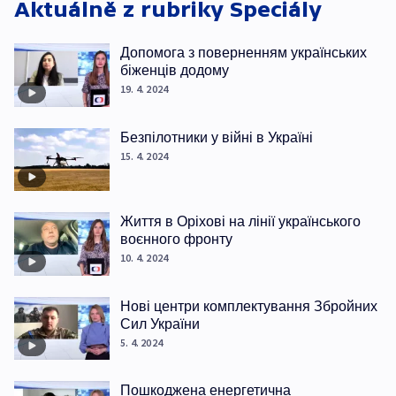
Aktuálně z rubriky
Speciály
Допомога з поверненням українських
біженців додому
19. 4. 2024
Безпілотники у війні в Україні
15. 4. 2024
Життя в Оріхові на лінії українського
воєнного фронту
10. 4. 2024
Нові центри комплектування Збройних
Сил України
5. 4. 2024
Пошкоджена енергетична