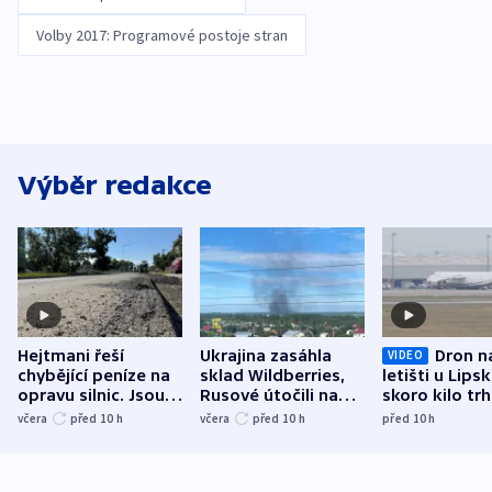
Volby 2017: Programové postoje stran
Výběr redakce
Hejtmani řeší
Ukrajina zasáhla
Dron n
VIDEO
chybějící peníze na
sklad Wildberries,
letišti u Lips
opravu silnic. Jsou
Rusové útočili na
skoro kilo trh
nenárokové, namítá
trh, hasiče či
indicie ukazuj
včera
před 10
h
včera
před 10
h
před 10
h
ministerstvo
stadion
Rusko