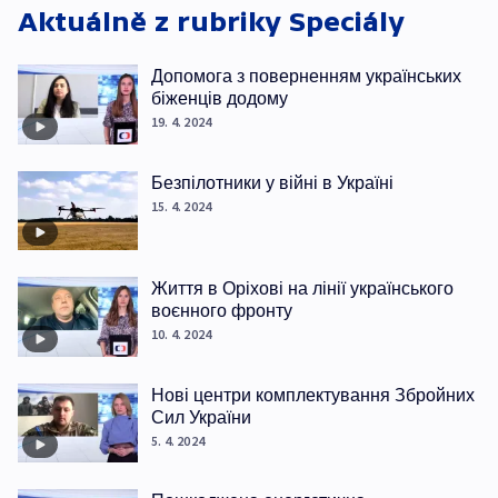
Aktuálně z rubriky
Speciály
Допомога з поверненням українських
біженців додому
19. 4. 2024
Безпілотники у війні в Україні
15. 4. 2024
Життя в Оріхові на лінії українського
воєнного фронту
10. 4. 2024
Нові центри комплектування Збройних
Сил України
5. 4. 2024