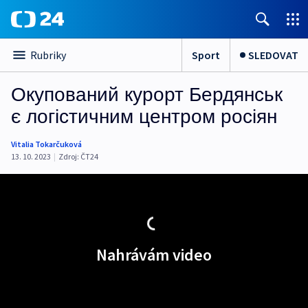
Sport
SLEDOVAT
Rubriky
Окупований курорт Бердянськ
є логістичним центром росіян
Vitalia Tokarčuková
13. 10. 2023
|
Zdroj:
ČT24
Nahrávám video