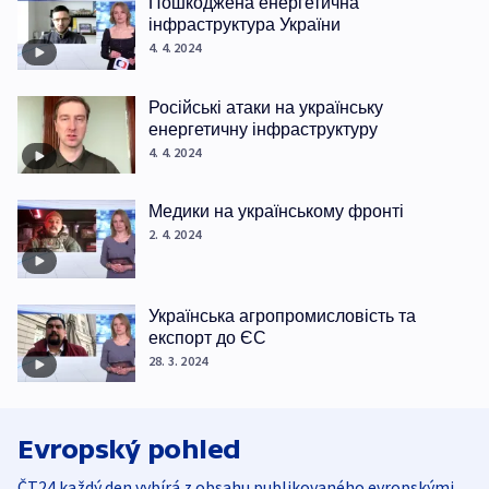
Пошкоджена енергетична
інфраструктура України
4. 4. 2024
Російські атаки на українську
енергетичну інфраструктуру
4. 4. 2024
Медики на українському фронті
2. 4. 2024
Українська агропромисловість та
експорт до ЄС
28. 3. 2024
Evropský pohled
ČT24 každý den vybírá z obsahu publikovaného evropskými