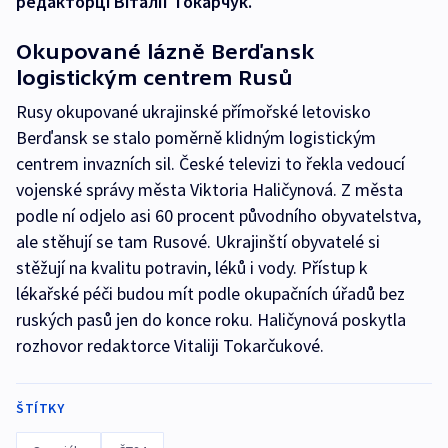
редакторці Віталії Токарчук.
Okupované lázně Berďansk
logistickým centrem Rusů
Rusy okupované ukrajinské přímořské letovisko
Berďansk se stalo poměrně klidným logistickým
centrem invazních sil. České televizi to řekla vedoucí
vojenské správy města Viktoria Haličynová. Z města
podle ní odjelo asi 60 procent původního obyvatelstva,
ale stěhují se tam Rusové. Ukrajinští obyvatelé si
stěžují na kvalitu potravin, léků i vody. Přístup k
lékařské péči budou mít podle okupačních úřadů bez
ruských pasů jen do konce roku. Haličynová poskytla
rozhovor redaktorce Vitaliji Tokarčukové.
ŠTÍTKY