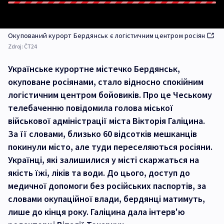
Окупований курорт Бердянськ є логістичним центром росіян
Zdroj:
ČT24
Українське курортне містечко Бердянськ,
окуповане росіянами, стало відносно спокійним
логістичним центром бойовиків. Про це Чеському
телебаченню повідомила голова міської
військової адміністрації міста Вікторія Галіцина.
За її словами, близько 60 відсотків мешканців
покинули місто, але туди переселяються росіяни.
Українці, які залишилися у місті скаржаться на
якість їжі, ліків та води. До цього, доступ до
медичної допомоги без російських паспортів, за
словами окупаційної влади, бердянці матимуть,
лише до кінця року. Галіцина дала інтерв'ю