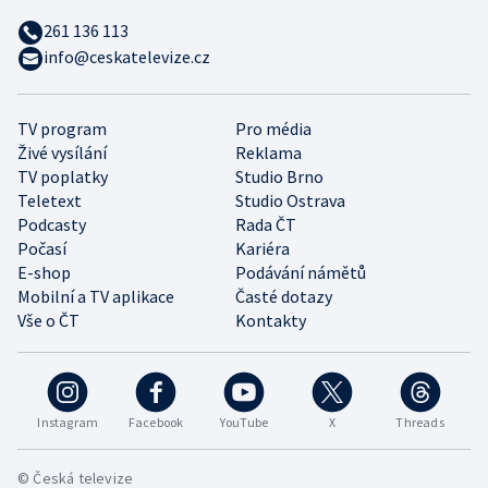
261 136 113
info@ceskatelevize.cz
TV program
Pro média
Živé vysílání
Reklama
TV poplatky
Studio Brno
Teletext
Studio Ostrava
Podcasty
Rada ČT
Počasí
Kariéra
E-shop
Podávání námětů
Mobilní a TV aplikace
Časté dotazy
Vše o ČT
Kontakty
Instagram
Facebook
YouTube
X
Threads
© Česká televize