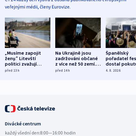
veřejnými médii, členy Eurovize.
„Musíme zapojit
Na Ukrajině jsou
Španělský
ženy.“ Litevští
zadržováni občané
pořadatel fes
politici zvažují
z více než 50 zemí.
dostal pokut
dohodu o
Bojovali na straně
nekalé prakti
před 13
h
před 14
h
4. 8. 2026
demografii
Ruska
Divácké centrum
každý všední den:
8:00—16:00 hodin