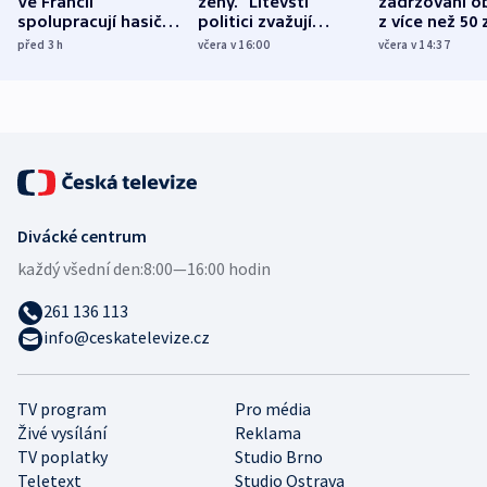
Ve Francii
ženy.“ Litevští
zadržováni o
spolupracují hasiči z
politici zvažují
z více než 50 
různých zemí
dohodu o
Bojovali na s
před 3
h
včera v 16:00
včera v 14:37
demografii
Ruska
Divácké centrum
každý všední den:
8:00—16:00 hodin
261 136 113
info@ceskatelevize.cz
TV program
Pro média
Živé vysílání
Reklama
TV poplatky
Studio Brno
Teletext
Studio Ostrava