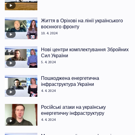
Життя в Оріхові на лінії українського
воєнного фронту
10. 4. 2024
Нові центри комплектування Збройних
Сил України
5. 4. 2024
Пошкоджена енергетична
інфраструктура України
4. 4. 2024
Російські атаки на українську
енергетичну інфраструктуру
4. 4. 2024