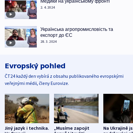
Медики на українському фронті
2. 4. 2024
Українська агропромисловість та
експорт до ЄС
28. 3. 2024
Evropský pohled
ČT24 každý den vybírá z obsahu publikovaného evropskými
veřejnými médii, členy Eurovize.
Jiný jazyk i technika.
„Musíme zapojit
Na Ukrajině j