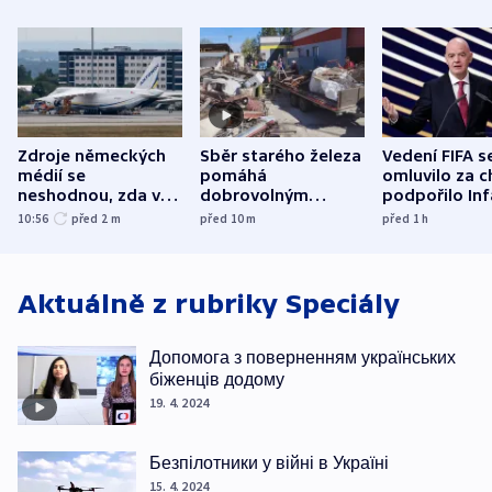
Zdroje německých
Sběr starého železa
Vedení FIFA s
médií se
pomáhá
omluvilo za c
neshodnou, zda v
dobrovolným
podpořilo Inf
letadle ohroženém
hasičům financovat
UEFA trvá na
10:56
před 2
m
před 10
m
před 1
h
v Lipsku dronem
techniku i akce
bojkotu
byla munice
Aktuálně z rubriky
Speciály
Допомога з поверненням українських
біженців додому
19. 4. 2024
Безпілотники у війні в Україні
15. 4. 2024