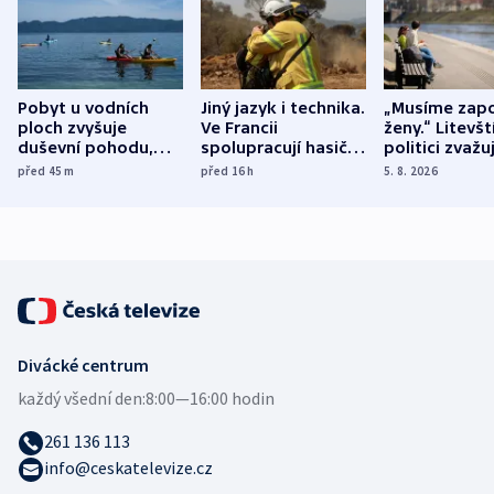
Pobyt u vodních
Jiný jazyk i technika.
„Musíme zapo
ploch zvyšuje
Ve Francii
ženy.“ Litevšt
duševní pohodu,
spolupracují hasiči z
politici zvažuj
ukázala
různých zemí
dohodu o
před 45
m
před 16
h
5. 8. 2026
mezinárodní studie
demografii
Divácké centrum
každý všední den:
8:00—16:00 hodin
261 136 113
info@ceskatelevize.cz