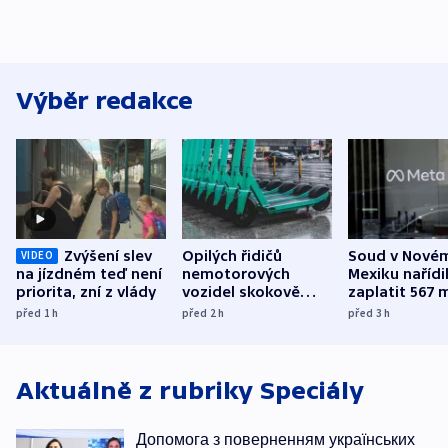
Výběr redakce
Zvýšení slev
Opilých řidičů
Soud v Nové
VIDEO
na jízdném teď není
nemotorových
Mexiku nařídi
priorita, zní z vlády
vozidel skokově
zaplatit 567 
přibylo, nejvíc ve
dolarů kvůli 
před 1
h
před 2
h
před 3
h
středních Čechách
způsobené d
Aktuálně z rubriky
Speciály
Допомога з поверненням українських