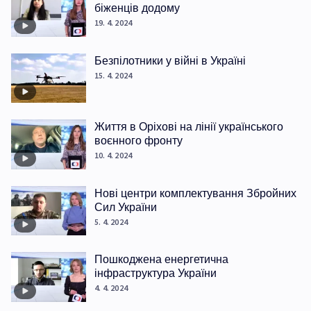
біженців додому
19. 4. 2024
Безпілотники у війні в Україні
15. 4. 2024
Життя в Оріхові на лінії українського
воєнного фронту
10. 4. 2024
Нові центри комплектування Збройних
Сил України
5. 4. 2024
Пошкоджена енергетична
інфраструктура України
4. 4. 2024