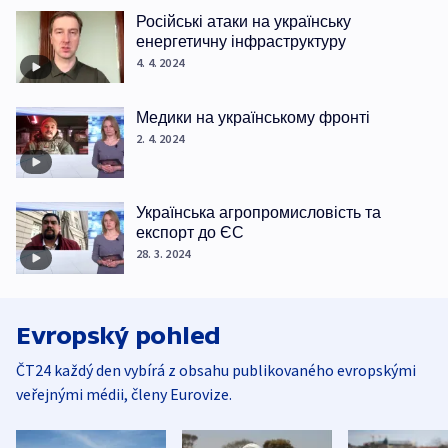
Російські атаки на українську
енергетичну інфраструктуру
4. 4. 2024
Медики на українському фронті
2. 4. 2024
Українська агропромисловість та
експорт до ЄС
28. 3. 2024
Evropský pohled
ČT24 každý den vybírá z obsahu publikovaného evropskými
veřejnými médii, členy Eurovize.