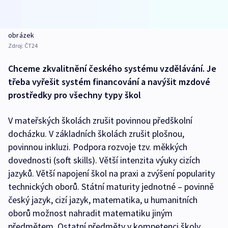
obrázek
Zdroj:
ČT24
Chceme zkvalitnění českého systému vzdělávání. Je
třeba vyřešit systém financování a navýšit mzdové
prostředky pro všechny typy škol
V mateřských školách zrušit povinnou předškolní
docházku. V základních školách zrušit plošnou,
povinnou inkluzi. Podpora rozvoje tzv. měkkých
dovednosti (soft skills). Větší intenzita výuky cizích
jazyků. Větší napojení škol na praxi a zvýšení popularity
technických oborů. Státní maturity jednotné – povinně
český jazyk, cizí jazyk, matematika, u humanitních
oborů možnost nahradit matematiku jiným
předmětem. Ostatní předměty v kompetenci školy.