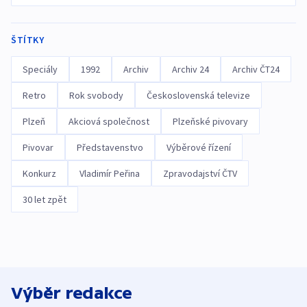
ŠTÍTKY
Speciály
1992
Archiv
Archiv 24
Archiv ČT24
Retro
Rok svobody
Československá televize
Plzeň
Akciová společnost
Plzeňské pivovary
Pivovar
Představenstvo
Výběrové řízení
Konkurz
Vladimír Peřina
Zpravodajství ČTV
30 let zpět
Výběr redakce