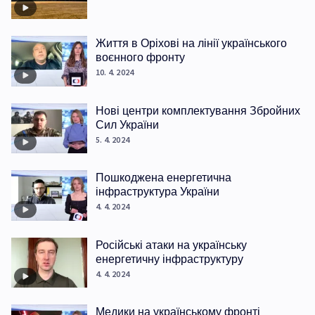
Життя в Оріхові на лінії українського
воєнного фронту
10. 4. 2024
Нові центри комплектування Збройних
Сил України
5. 4. 2024
Пошкоджена енергетична
інфраструктура України
4. 4. 2024
Російські атаки на українську
енергетичну інфраструктуру
4. 4. 2024
Медики на українському фронті