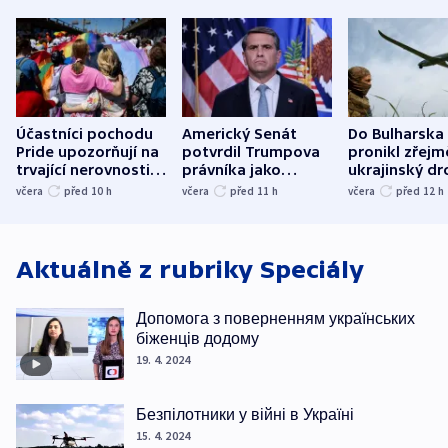
Účastníci pochodu
Americký Senát
Do Bulharska
Pride upozorňují na
potvrdil Trumpova
pronikl zřejm
trvající nerovnosti i
právníka jako
ukrajinský dr
společenskou
ministra
explodoval k
včera
před 10
h
včera
před 11
h
včera
před 12
h
atmosféru
spravedlnosti
od plynovod
Aktuálně z rubriky
Speciály
Допомога з поверненням українських
біженців додому
19. 4. 2024
Безпілотники у війні в Україні
15. 4. 2024