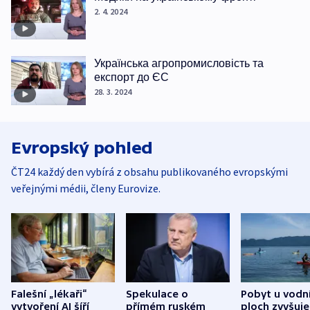
2. 4. 2024
Українська агропромисловість та
експорт до ЄС
28. 3. 2024
Evropský pohled
ČT24 každý den vybírá z obsahu publikovaného evropskými
veřejnými médii, členy Eurovize.
Falešní „lékaři“
Spekulace o
Pobyt u vodn
vytvoření AI šíří
přímém ruském
ploch zvyšuje