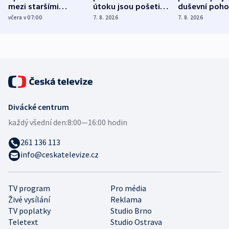
mezi staršími
útoku jsou pošetilé,
duševní poho
Poláky nebezpečné
míní estonský
ukázala
včera v 07:00
7. 8. 2026
7. 8. 2026
zdravotní rady
bezpečnostní
mezinárodní 
expert
Divácké centrum
každý všední den:
8:00—16:00 hodin
261 136 113
info@ceskatelevize.cz
TV program
Pro média
Živé vysílání
Reklama
TV poplatky
Studio Brno
Teletext
Studio Ostrava