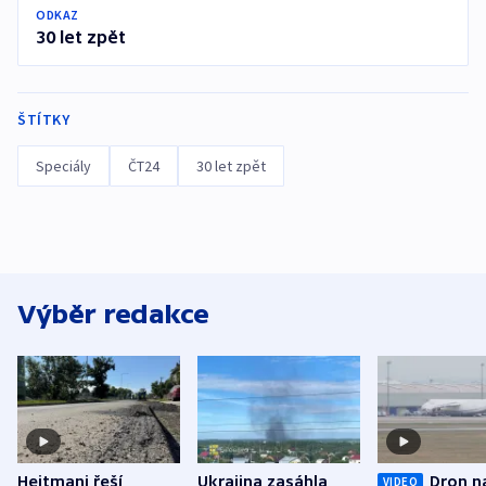
ODKAZ
30 let zpět
ŠTÍTKY
Speciály
ČT24
30 let zpět
Výběr redakce
Hejtmani řeší
Ukrajina zasáhla
Dron n
VIDEO