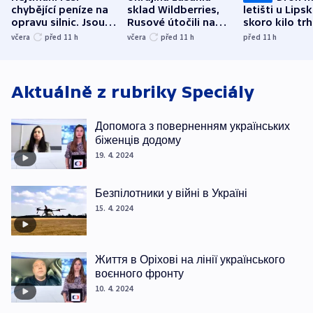
chybějící peníze na
sklad Wildberries,
letišti u Lips
opravu silnic. Jsou
Rusové útočili na
skoro kilo trh
nenárokové, namítá
trh, hasiče či
indicie ukazuj
včera
před 11
h
včera
před 11
h
před 11
h
ministerstvo
stadion
Rusko
Aktuálně z rubriky
Speciály
Допомога з поверненням українських
біженців додому
19. 4. 2024
Безпілотники у війні в Україні
15. 4. 2024
Життя в Оріхові на лінії українського
воєнного фронту
10. 4. 2024