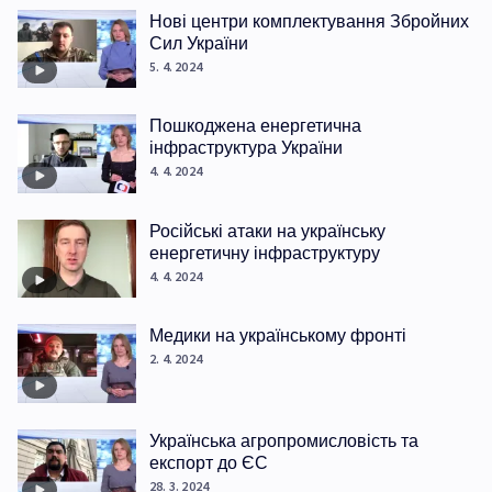
Нові центри комплектування Збройних
Сил України
5. 4. 2024
Пошкоджена енергетична
інфраструктура України
4. 4. 2024
Російські атаки на українську
енергетичну інфраструктуру
4. 4. 2024
Медики на українському фронті
2. 4. 2024
Українська агропромисловість та
експорт до ЄС
28. 3. 2024