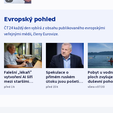
Evropský pohled
ČT24 každý den vybírá z obsahu publikovaného evropskými
veřejnými médii, členy Eurovize.
Falešní „lékaři“
Spekulace o
Pobyt u vodn
vytvoření AI šíří
přímém ruském
ploch zvyšuje
mezi staršími
útoku jsou pošetilé,
duševní poho
Poláky nebezpečné
míní estonský
ukázala
před 1
h
před 15
h
včera v 07:30
zdravotní rady
bezpečnostní
mezinárodní 
expert