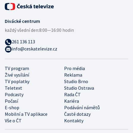
Divácké centrum
každý všední den:
8:00—16:00 hodin
261 136 113
info@ceskatelevize.cz
TV program
Pro média
Živé vysílání
Reklama
TV poplatky
Studio Brno
Teletext
Studio Ostrava
Podcasty
Rada ČT
Počasí
Kariéra
E-shop
Podávání námětů
Mobilní a TV aplikace
Časté dotazy
Vše o ČT
Kontakty