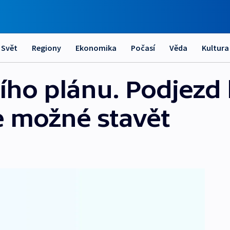
Svět
Regiony
Ekonomika
Počasí
Věda
Kultura
o plánu. Podjezd k
e možné stavět