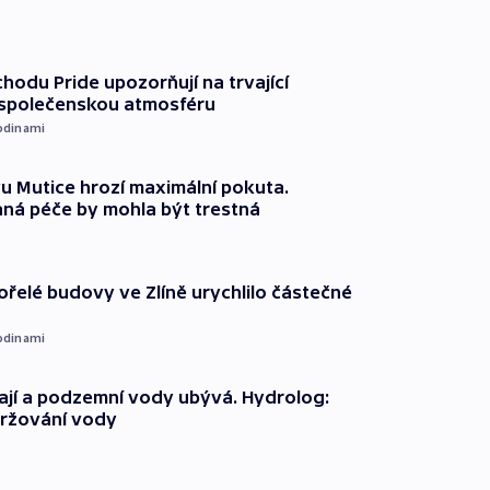
chodu Pride upozorňují na trvající
 společenskou atmosféru
odinami
 Mutice hrozí maximální pokuta.
ná péče by mohla být trestná
ořelé budovy ve Zlíně urychlilo částečné
odinami
jí a podzemní vody ubývá. Hydrolog:
držování vody