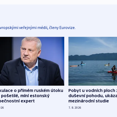
vropskými veřejnými médii, členy Eurovize.
kulace o přímém ruském útoku
Pobyt u vodních ploch 
 pošetilé, míní estonský
duševní pohodu, ukáza
pečnostní expert
mezinárodní studie
026
7. 8. 2026