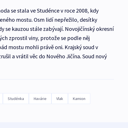
hoda se stala ve Studénce v roce 2008, kdy
íceného mostu. Osm lidí nepřežilo, desítky
dy se kauzou stále zabývají. Novojičínský okresní
ch zprostil viny, protože se podle něj
pád mostu mohli právě oni. Krajský soud v
rušil a vrátil věc do Nového Jičína. Soud nový
Studénka
Havárie
Vlak
Kamion