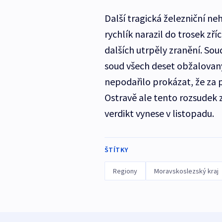
Další tragická železniční ne
rychlík narazil do trosek zř
dalších utrpěly zranění. Sou
soud všech deset obžalovaný
nepodařilo prokázat, že za 
Ostravě ale tento rozsudek z
verdikt vynese v listopadu.
ŠTÍTKY
Regiony
Moravskoslezský kraj