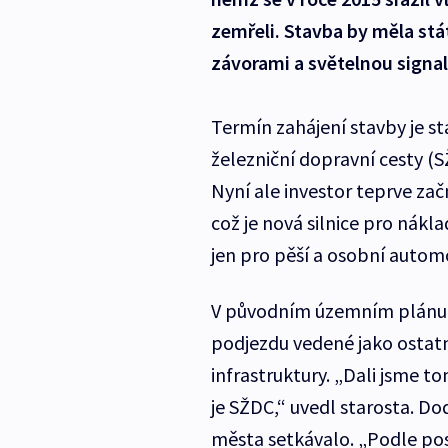
zemřeli. Stavba by měla stát
závorami a světelnou signal
Termín zahájení stavby je s
železniční dopravní cesty (
Nyní ale investor teprve za
což je nová silnice pro nák
jen pro pěší a osobní automo
V původním územním plánu 
podjezdu vedené jako ostatn
infrastruktury. „Dali jsme t
je SŽDC,“ uvedl starosta. Do
města setkávalo. „Podle po