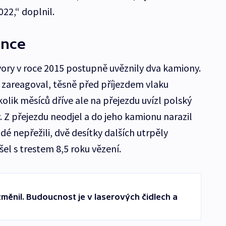
022,“ doplnil.
énce
ory v roce 2015 postupně uvěznily dva kamiony.
as zareagoval, těsně před příjezdem vlaku
kolik měsíců dříve ale na přejezdu uvízl polský
y. Z přejezdu neodjel a do jeho kamionu narazil
dé nepřežili, dvě desítky dalších utrpěly
el s trestem 8,5 roku vězení.
měnil. Budoucnost je v laserových čidlech a