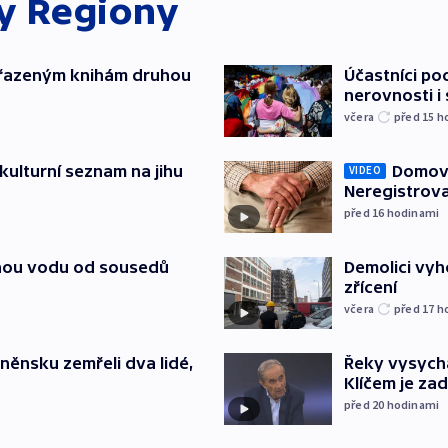
ky
Regiony
yřazeným knihám druhou
Účastníci po
nerovnosti i
včera
před 15
h
kulturní seznam na jihu
Domovu
VIDEO
Neregistrova
před 16
hodinami
itnou vodu od sousedů
Demolici vyh
zřícení
včera
před 17
h
něnsku zemřeli dva lidé,
Řeky vysycha
Klíčem je za
před 20
hodinami