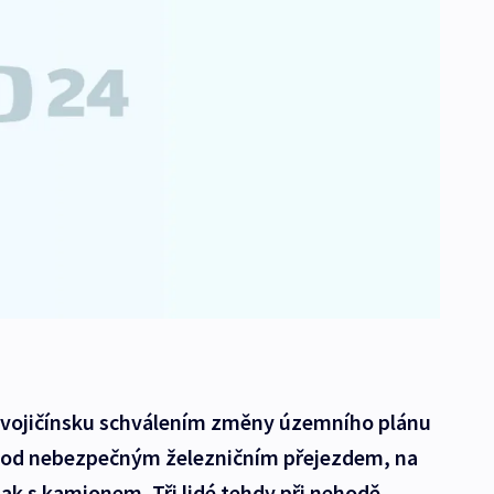
ovojičínsku schválením změny územního plánu
pod nebezpečným železničním přejezdem, na
lak s kamionem. Tři lidé tehdy při nehodě