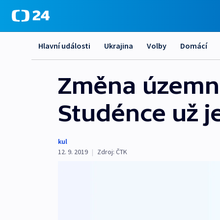
Hlavní události
Ukrajina
Volby
Domácí
Změna územníh
Studénce už j
kul
12. 9. 2019
|
Zdroj:
ČTK