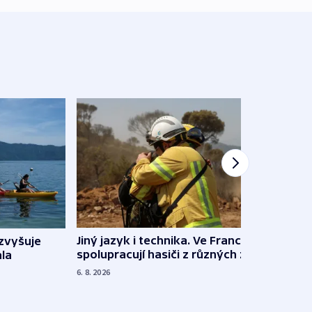
Jiný jazyk i technika. Ve Francii
zvyšuje
„Musí
spolupracují hasiči z různých zemí
la
polit
demo
6. 8. 2026
5. 8. 20