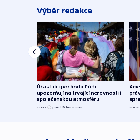
Výběr redakce
Účastníci pochodu Pride
Ame
upozorňují na trvající nerovnosti i
práv
společenskou atmosféru
spr
včera
před 15
hodinami
včera