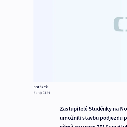
obrázek
Zdroj:
ČT24
Zastupitelé Studénky na N
umožnili stavbu podjezdu 
němž se v roce 2015 srazil v