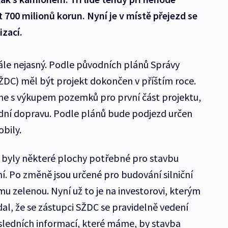
 700 milionů korun. Nyní je v místě přejezd se
izací.
tále nejasný. Podle původních plánů Správy
SŽDC) měl být projekt dokončen v příštím roce.
čne s výkupem pozemků pro první část projektu,
ladní dopravu. Podle plánů bude podjezd určen
bily.
byly některé plochy potřebné pro stavbu
í. Po změně jsou určené pro budování silniční
omu zelenou. Nyní už to je na investorovi, kterým
dal, že se zástupci SŽDC se pravidelně vedení
sledních informací, které máme, by stavba