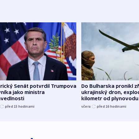
rický Senát potvrdil Trumpova
Do Bulharska pronikl z
níka jako ministra
ukrajinský dron, explo
avedlnosti
kilometr od plynovodu
před 15
hodinami
včera
před 16
hodinami