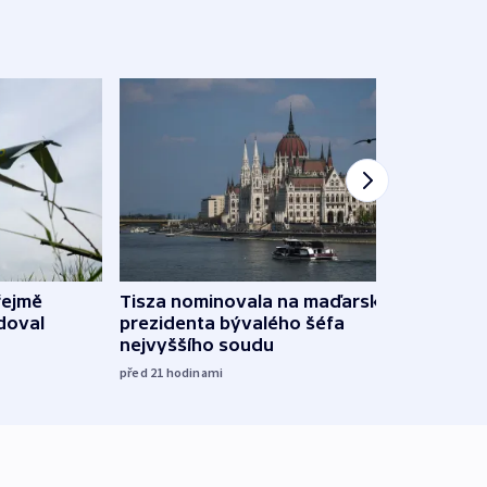
řejmě
Tisza nominovala na maďarského
Ruský
doval
prezidenta bývalého šéfa
čtyři 
nejvyššího soudu
včera
před 21
hodinami