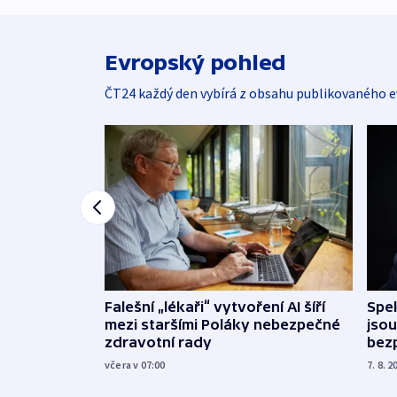
Evropský pohled
ČT24 každý den vybírá z obsahu publikovaného e
Falešní „lékaři“ vytvoření AI šíří
Spe
mezi staršími Poláky nebezpečné
jsou
zdravotní rady
bez
včera v 07:00
7. 8. 2