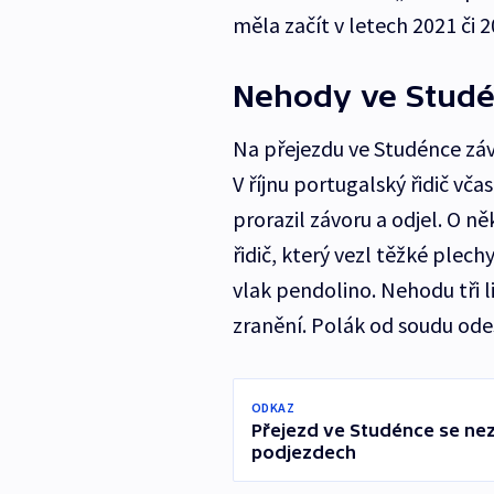
měla začít v letech 2021 či 2
Nehody ve Stud
Na přejezdu ve Studénce záv
V říjnu portugalský řidič vč
prorazil závoru a odjel. O ně
řidič, který vezl těžké plech
vlak pendolino. Nehodu tři li
zranění. Polák od soudu odeš
ODKAZ
Přejezd ve Studénce se nez
podjezdech