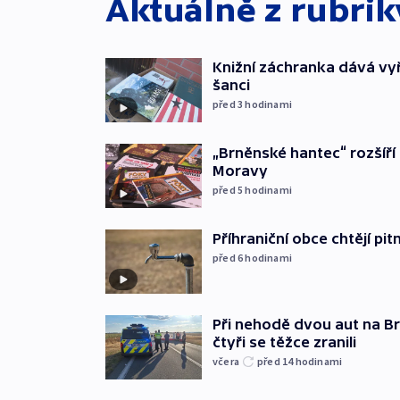
Aktuálně z rubri
Knižní záchranka dává v
šanci
před 3
hodinami
„Brněnské hantec“ rozšíří 
Moravy
před 5
hodinami
Příhraniční obce chtějí p
před 6
hodinami
Při nehodě dvou aut na Br
čtyři se těžce zranili
včera
před 14
hodinami