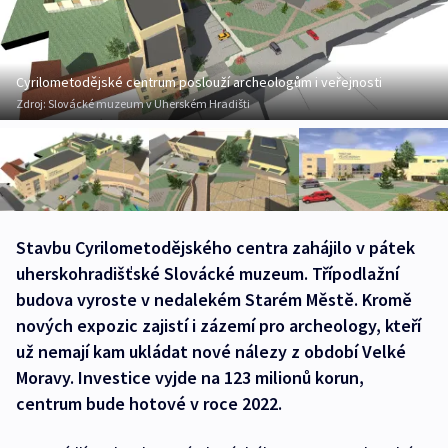
Cyrilometodějské centrum poslouží archeologům i veřejnosti
Zdroj:
Slovácké muzeum v Uherském Hradišti
Stavbu Cyrilometodějského centra zahájilo v pátek
uherskohradišťské Slovácké muzeum. Třípodlažní
budova vyroste v nedalekém Starém Městě. Kromě
nových expozic zajistí i zázemí pro archeology, kteří
už nemají kam ukládat nové nálezy z období Velké
Moravy. Investice vyjde na 123 milionů korun,
centrum bude hotové v roce 2022.