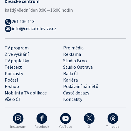
Divácké centrum
každý všední den:
8:00—16:00 hodin
261 136 113
info@ceskatelevize.cz
TV program
Pro média
Živé vysílání
Reklama
TV poplatky
Studio Brno
Teletext
Studio Ostrava
Podcasty
Rada ČT
Počasí
Kariéra
E-shop
Podávání námětů
Mobilní a TV aplikace
Časté dotazy
Vše o ČT
Kontakty
Instagram
Facebook
YouTube
X
Threads