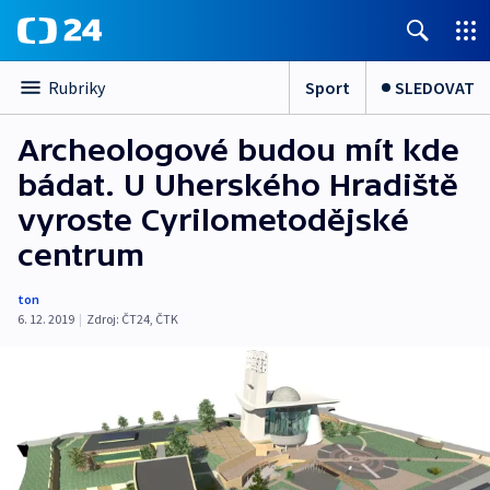
Sport
SLEDOVAT
Rubriky
Archeologové budou mít kde
bádat. U Uherského Hradiště
vyroste Cyrilometodějské
centrum
ton
6. 12. 2019
|
Zdroj:
ČT24
,
ČTK