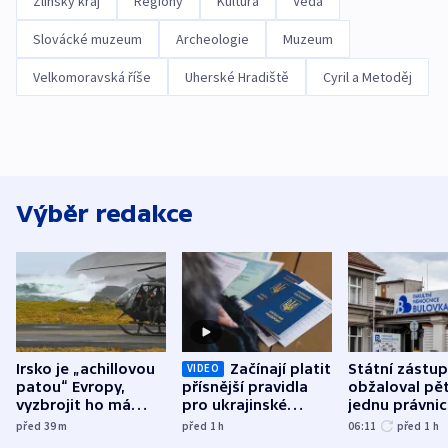
Zlínský kraj
Regiony
Kultura
Věda
Slovácké muzeum
Archeologie
Muzeum
Velkomoravská říše
Uherské Hradiště
Cyril a Metoděj
Výběr redakce
Irsko je „achillovou
Začínají platit
Státní zástu
VIDEO
patou“ Evropy,
přísnější pravidla
obžaloval pět 
vyzbrojit ho má
pro ukrajinské
jednu právni
Francie
uprchlíky
osobu v kauz
před 39
m
před 1
h
06:11
před 1
h
Bulovky