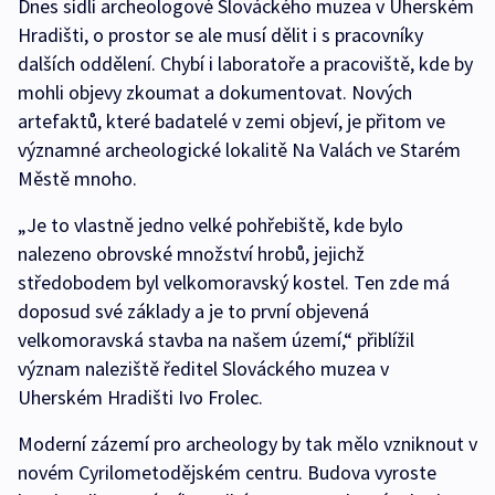
Dnes sídlí archeologové Slováckého muzea v Uherském
Hradišti, o prostor se ale musí dělit i s pracovníky
dalších oddělení. Chybí i laboratoře a pracoviště, kde by
mohli objevy zkoumat a dokumentovat. Nových
artefaktů, které badatelé v zemi objeví, je přitom ve
významné archeologické lokalitě Na Valách ve Starém
Městě mnoho.
„Je to vlastně jedno velké pohřebiště, kde bylo
nalezeno obrovské množství hrobů, jejichž
středobodem byl velkomoravský kostel. Ten zde má
doposud své základy a je to první objevená
velkomoravská stavba na našem území,“ přiblížil
význam naleziště ředitel Slováckého muzea v
Uherském Hradišti Ivo Frolec.
Moderní zázemí pro archeology by tak mělo vzniknout v
novém Cyrilometodějském centru. Budova vyroste