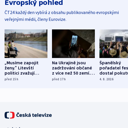
Evropský pohled
ČT24 každý den vybírá z obsahu publikovaného evropskými
veřejnými médii, členy Eurovize.
„Musíme zapojit
Na Ukrajině jsou
Španělský
ženy.“ Litevští
zadržováni občané
pořadatel fes
politici zvažují
z více než 50 zemí.
dostal pokut
dohodu o
Bojovali na straně
nekalé prakti
před 15
h
před 17
h
4. 8. 2026
demografii
Ruska