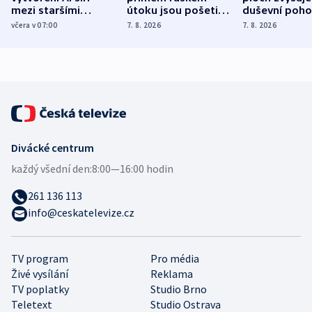
mezi staršími
útoku jsou pošetilé,
duševní poho
Poláky nebezpečné
míní estonský
ukázala
včera v 07:00
7. 8. 2026
7. 8. 2026
zdravotní rady
bezpečnostní
mezinárodní 
expert
Divácké centrum
každý všední den:
8:00—16:00 hodin
261 136 113
info@ceskatelevize.cz
TV program
Pro média
Živé vysílání
Reklama
TV poplatky
Studio Brno
Teletext
Studio Ostrava