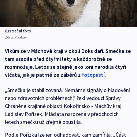
Ilustrační foto
Zdroj:
Pixabay
Vlkům se v Máchově kraji v okolí Doks daří. Smečka se
tam usadila před čtyřmi lety a každoročně se
rozmnožuje. Letos se stejně jako loni narodila čtyři
vlčata, jak je patrné ze záběrů z
fotopastí
.
„Smečka je stabilizovaná. Nemáme signály o hladovění
nebo zdravotních problémech,“ řekl vedoucí Správy
Chráněné krajinné oblasti Kokořínsko - Máchův kraj
Ladislav Pořízek. Mláďata narozená v předchozích
letech smečku už zřejmě opustila.
Podle Pořízka lze jen odhadovat, kam zamířila. „Část