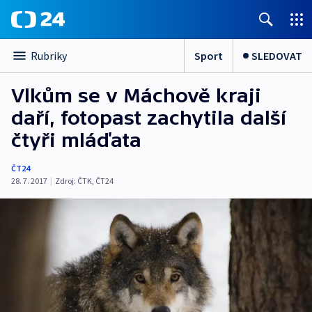
Sport
SLEDOVAT
Rubriky
Vlkům se v Máchově kraji
daří, fotopast zachytila další
čtyři mláďata
ČT24
28. 7. 2017
|
Zdroj:
ČTK
,
ČT24