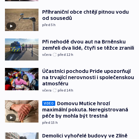
Příhraniční obce chtějí pitnou vodu
od sousedů
před 5
h
Při nehodě dvou aut na Brněnsku
zemřeli dva lidé, čtyři se těžce zranili
včera
před 12
h
Účastníci pochodu Pride upozorňují
na trvající nerovnosti i společenskou
atmosféru
včera
před 14
h
Domovu Mutice hrozí
VIDEO
maximální pokuta. Neregistrovaná
péče by mohla být trestná
před 15
h
Demolici vyhořelé budovy ve Zlíně