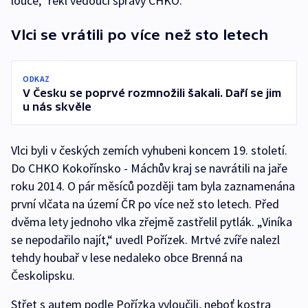
louce,“ řekl vedoucí správy CHKO.
Vlci se vrátili po více než sto letech
ODKAZ
V Česku se poprvé rozmnožili šakali. Daří se jim
u nás skvěle
Vlci byli v českých zemích vyhubeni koncem 19. století.
Do CHKO Kokořínsko - Máchův kraj se navrátili na jaře
roku 2014. O pár měsíců později tam byla zaznamenána
první vlčata na území ČR po více než sto letech. Před
dvěma lety jednoho vlka zřejmě zastřelil pytlák. „Viníka
se nepodařilo najít,“ uvedl Pořízek. Mrtvé zvíře nalezl
tehdy houbař v lese nedaleko obce Brenná na
Českolipsku.
Střet s autem podle Pořízka vyloučili, neboť kostra