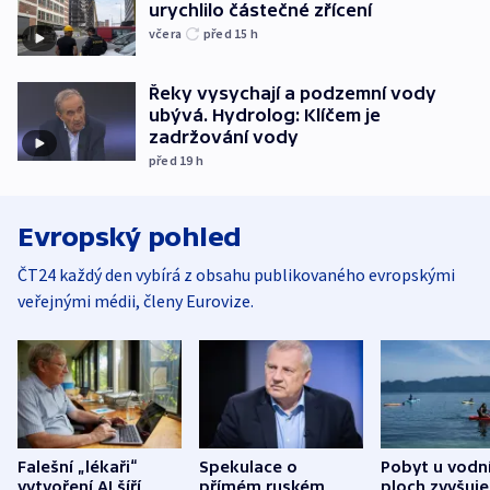
urychlilo částečné zřícení
včera
před 15
h
Řeky vysychají a podzemní vody
ubývá. Hydrolog: Klíčem je
zadržování vody
před 19
h
Evropský pohled
ČT24 každý den vybírá z obsahu publikovaného evropskými
veřejnými médii, členy Eurovize.
Falešní „lékaři“
Spekulace o
Pobyt u vodn
vytvoření AI šíří
přímém ruském
ploch zvyšuje