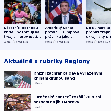
Účastníci pochodu
Americký Senát
Do Bulharska
Pride upozorňují na
potvrdil Trumpova
pronikl zřejm
trvající nerovnosti i
právníka jako
ukrajinský dr
společenskou
ministra
explodoval k
včera
před 14
h
včera
před 14
h
včera
před 15
h
atmosféru
spravedlnosti
od plynovod
Aktuálně z rubriky
Regiony
Knižní záchranka dává vyřazeným
knihám druhou šanci
před 2
h
„Brněnské hantec“ rozšíří kulturní
seznam na jihu Moravy
před 4
h