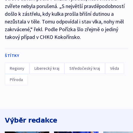
zvířete nebyla porušená. „S největší pravděpodobností
došlo k zástřelu, kdy kulka prošla břišní dutinou a
nezůstala v těle. Tomu odpovídal i stav vlka, nohy měl
zakrvácené,“ řekl. Podle Pořízka šlo zřejmě o jediný
takový případ v CHKO Kokořínsko.
ŠTÍTKY
Regiony
Liberecký kraj
Středočeský kraj
Věda
Příroda
Výběr redakce