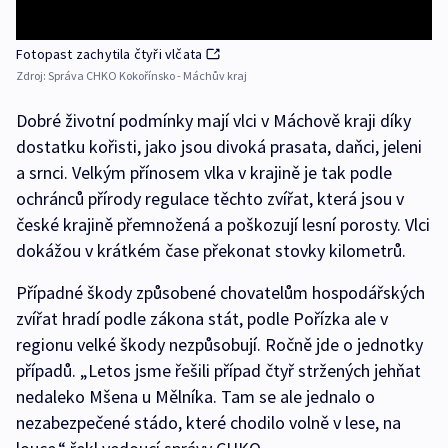
Fotopast zachytila čtyři vlčata
Zdroj:
Správa CHKO Kokořínsko - Máchův kraj
Dobré životní podmínky mají vlci v Máchově kraji díky
dostatku kořisti, jako jsou divoká prasata, daňci, jeleni
a srnci. Velkým přínosem vlka v krajině je tak podle
ochránců přírody regulace těchto zvířat, která jsou v
české krajině přemnožená a poškozují lesní porosty. Vlci
dokážou v krátkém čase překonat stovky kilometrů.
Případné škody způsobené chovatelům hospodářských
zvířat hradí podle zákona stát, podle Pořízka ale v
regionu velké škody nezpůsobují. Ročně jde o jednotky
případů. „Letos jsme řešili případ čtyř stržených jehňat
nedaleko Mšena u Mělníka. Tam se ale jednalo o
nezabezpečené stádo, které chodilo volně v lese, na