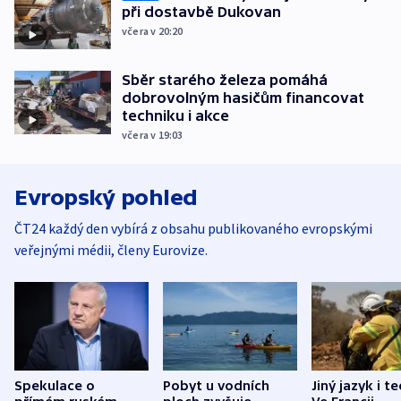
při dostavbě Dukovan
včera v 20:20
Sběr starého železa pomáhá
dobrovolným hasičům financovat
techniku i akce
včera v 19:03
Evropský pohled
ČT24 každý den vybírá z obsahu publikovaného evropskými
veřejnými médii, členy Eurovize.
Spekulace o
Pobyt u vodních
Jiný jazyk i t