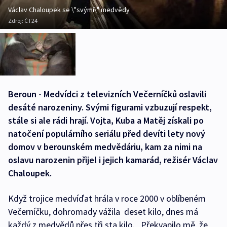
Václav Chaloupek se \"svými\" medvědy
Zdroj:
ČT24
Beroun - Medvídci z televizních Večerníčků oslavili
desáté narozeniny. Svými figurami vzbuzují respekt,
stále si ale rádi hrají. Vojta, Kuba a Matěj získali po
natočení populárního seriálu před devíti lety nový
domov v berounském medvědáriu, kam za nimi na
oslavu narozenin přijel i jejich kamarád, režisér Václav
Chaloupek.
Když trojice medvíďat hrála v roce 2000 v oblíbeném
Večerníčku, dohromady vážila deset kilo, dnes má
každý z medvědů přes tři sta kilo. „Překvapilo mě, že