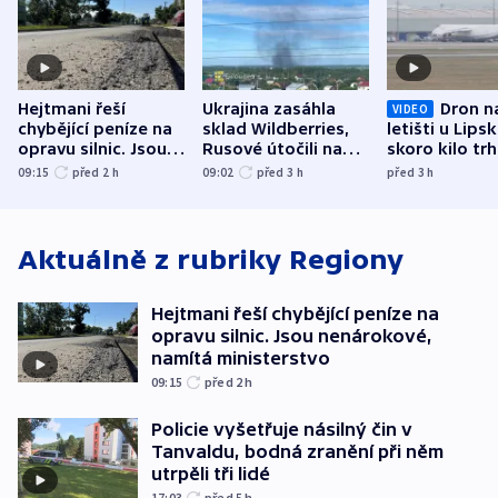
Hejtmani řeší
Ukrajina zasáhla
Dron n
VIDEO
chybějící peníze na
sklad Wildberries,
letišti u Lips
opravu silnic. Jsou
Rusové útočili na
skoro kilo trh
nenárokové, namítá
trh, hasiče či
indicie ukazuj
09:15
před 2
h
09:02
před 3
h
před 3
h
ministerstvo
stadion
Rusko
Aktuálně z rubriky
Regiony
Hejtmani řeší chybějící peníze na
opravu silnic. Jsou nenárokové,
namítá ministerstvo
09:15
před 2
h
Policie vyšetřuje násilný čin v
Tanvaldu, bodná zranění při něm
utrpěli tři lidé
17:03
před 5
h