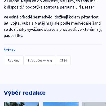
v Evropě. Nejen co do velikosti, ale i tím, co tady mají
k dispozici,“ podotýká starosta Berouna Jiří Besser.
Ve volné přírodě se medvědi dožívají kolem pětatřiceti
let. Vojta, Kuba a Matěj mají ale podle medvědáře šanci
se dožít díky vyvážené stravě a prostředí, ve kterém žijí,
padesátky.
ŠTÍTKY
Regiony
Středočeský kraj
ČT24
Výběr redakce