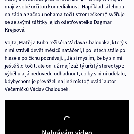
mají v sobě určitou komediálnost. Například si lehnou
na záda a začnou nohama točit stromečkem,“ svěřuje
se se svými zážitky jejich ošetřovatelka Dagmar
Krejsová.
Vojta, Matěj a Kuba režiséra Václava Chaloupka, který s
nimi strávil devět měsíců natáčení, i po letech stále po
hlase a po čichu poznávají. „Já si myslím, že by s nimi
ještě šlo točit, ale oni už mají zažitý určitý stereotyp z
výběhu a já nedovedu odhadnout, co by s nimi udělalo,
kdybychom je převáželi na jiné místo,“ uvádí autor
Večerníčků Václav Chaloupek.
Nahrávám video