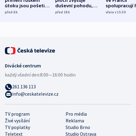
přímém ruském
ploch zvyšuje
Ve Francii
útoku jsou pošetilé,
duševní pohodu,
spolupracují h
míní estonský
ukázala
různých zemí
před 6
h
před 16
h
včera v 15:30
bezpečnostní
mezinárodní studie
expert
Divácké centrum
každý všední den:
8:00—16:00 hodin
261 136 113
info@ceskatelevize.cz
TV program
Pro média
Živé vysílání
Reklama
TV poplatky
Studio Brno
Teletext
Studio Ostrava