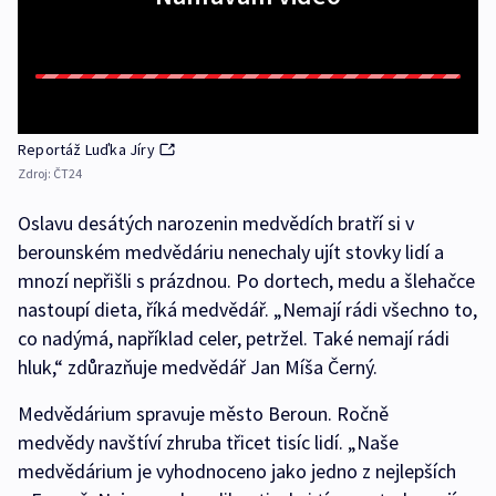
Reportáž Luďka Jíry
Zdroj:
ČT24
Oslavu desátých narozenin medvědích bratří si v
berounském medvědáriu nenechaly ujít stovky lidí a
mnozí nepřišli s prázdnou. Po dortech, medu a šlehačce
nastoupí dieta, říká medvědář. „Nemají rádi všechno to,
co nadýmá, například celer, petržel. Také nemají rádi
hluk,“ zdůrazňuje medvědář Jan Míša Černý.
Medvědárium spravuje město Beroun. Ročně
medvědy navštíví zhruba třicet tisíc lidí. „Naše
medvědárium je vyhodnoceno jako jedno z nejlepších