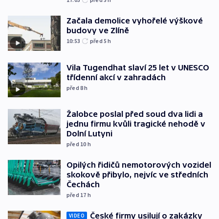
Začala demolice vyhořelé výškové
budovy ve Zlíně
10:53
před 5
h
Vila Tugendhat slaví 25 let v UNESCO
třídenní akcí v zahradách
před 8
h
Žalobce poslal před soud dva lidi a
jednu firmu kvůli tragické nehodě v
Dolní Lutyni
před 10
h
Opilých řidičů nemotorových vozidel
skokově přibylo, nejvíc ve středních
Čechách
před 17
h
České firmy usilují o zakázky
VIDEO