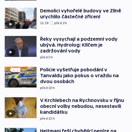
Demolici vyhořelé budovy ve Zlíně
urychlilo částečné zřícení
11:19
před 2
h
Řeky vysychají a podzemní vody
ubývá. Hydrolog: Klíčem je
zadržování vody
před 5
h
Policie vyšetřuje pobodání v
Tanvaldu jako pokus o vraždu na
dvou osobách
před 10
h
V Krchlebech na Rychnovsku v říjnu
obecní volby nebudou, nesestavili
kandidátku
před 13
h
Hejtmani řeší chybějící peníze na