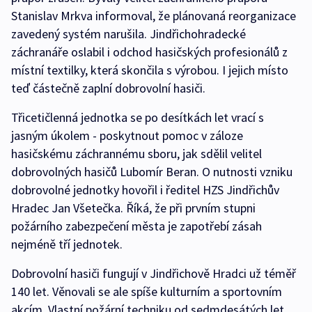
Stanislav Mrkva informoval, že plánovaná reorganizace
zavedený systém narušila. Jindřichohradecké
záchranáře oslabil i odchod hasičských profesionálů z
místní textilky, která skončila s výrobou. I jejich místo
teď částečně zaplní dobrovolní hasiči.
Třicetičlenná jednotka se po desítkách let vrací s
jasným úkolem - poskytnout pomoc v záloze
hasičskému záchrannému sboru, jak sdělil velitel
dobrovolných hasičů Lubomír Beran. O nutnosti vzniku
dobrovolné jednotky hovořil i ředitel HZS Jindřichův
Hradec Jan Všetečka. Říká, že při prvním stupni
požárního zabezpečení města je zapotřebí zásah
nejméně tří jednotek.
Dobrovolní hasiči fungují v Jindřichově Hradci už téměř
140 let. Věnovali se ale spíše kulturním a sportovním
akcím. Vlastní požární techniku od sedmdesátých let,