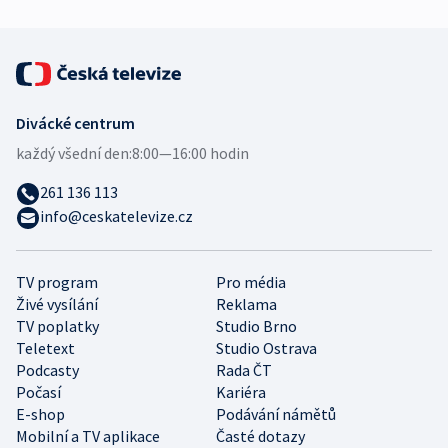
Divácké centrum
každý všední den:
8:00—16:00 hodin
261 136 113
info@ceskatelevize.cz
TV program
Pro média
Živé vysílání
Reklama
TV poplatky
Studio Brno
Teletext
Studio Ostrava
Podcasty
Rada ČT
Počasí
Kariéra
E-shop
Podávání námětů
Mobilní a TV aplikace
Časté dotazy