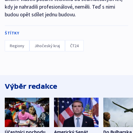
kdy je nahradili profesionálové, neměli. Teď s nimi
budou opět sdílet jednu budovu.
ŠTÍTKY
Regiony
Jihočeský kraj
ČT24
Výběr redakce
Účastníci pochodu
Americký Senát
Do Bulharska