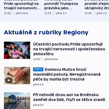
Pride upozorňují na
potvrdil Trumpova
pronikl zřejm
trvající nerovnosti i
právníka jako
ukrajinský dr
společenskou
ministra
explodoval k
12:02
před 34
m
12:53
před 1
h
13:05
před 2
h
atmosféru
spravedlnosti
od plynovod
Aktuálně z rubriky
Regiony
Účastníci pochodu Pride upozorňují
na trvající nerovnosti i společenskou
atmosféru
12:02
před 34
m
Domovu Mutice hrozí
VIDEO
maximální pokuta. Neregistrovaná
péče by mohla být trestná
před 1
h
Při nehodě dvou aut na Brněnsku
zemřeli dva lidé, čtyři se těžce zranili
před 2
h