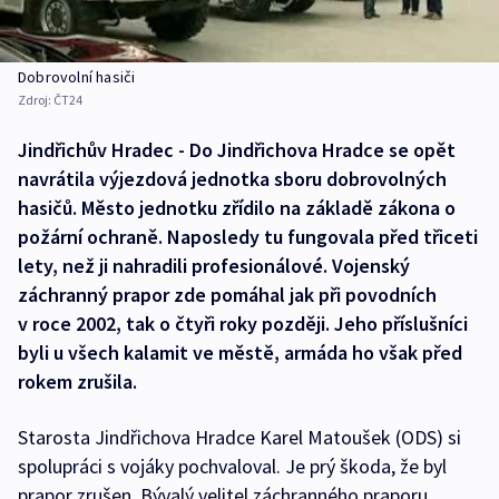
Dobrovolní hasiči
Zdroj:
ČT24
Jindřichův Hradec - Do Jindřichova Hradce se opět
navrátila výjezdová jednotka sboru dobrovolných
hasičů. Město jednotku zřídilo na základě zákona o
požární ochraně. Naposledy tu fungovala před třiceti
lety, než ji nahradili profesionálové. Vojenský
záchranný prapor zde pomáhal jak při povodních
v roce 2002, tak o čtyři roky později. Jeho příslušníci
byli u všech kalamit ve městě, armáda ho však před
rokem zrušila.
Starosta Jindřichova Hradce Karel Matoušek (ODS) si
spolupráci s vojáky pochvaloval. Je prý škoda, že byl
prapor zrušen. Bývalý velitel záchranného praporu