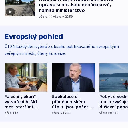
opravu silnic. Jsou nenárokové,
namítá ministerstvo
včera
včera v 20:59
Evropský pohled
ČT24 každý den vybírá z obsahu publikovaného evropskými
veřejnými médii, členy Eurovize.
Falešní „lékaři“
Spekulace o
Pobyt u vodn
vytvoření AI šíří
přímém ruském
ploch zvyšuje
mezi staršími
útoku jsou pošetilé,
duševní poho
Poláky nebezpečné
míní estonský
ukázala
před 14
h
včera v 17:11
včera v 07:30
zdravotní rady
bezpečnostní
mezinárodní 
expert