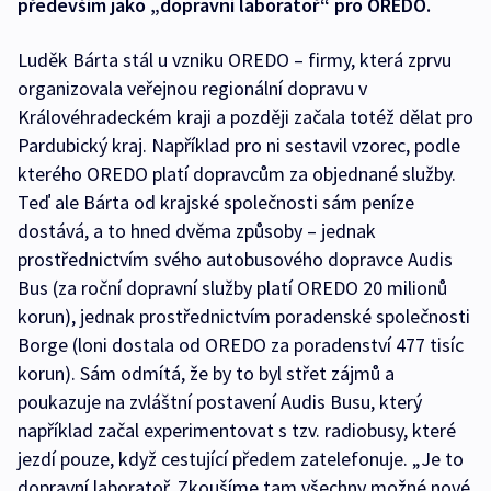
především jako „dopravní laboratoř“ pro OREDO.
Luděk Bárta stál u vzniku OREDO – firmy, která zprvu
organizovala veřejnou regionální dopravu v
Královéhradeckém kraji a později začala totéž dělat pro
Pardubický kraj. Například pro ni sestavil vzorec, podle
kterého OREDO platí dopravcům za objednané služby.
Teď ale Bárta od krajské společnosti sám peníze
dostává, a to hned dvěma způsoby – jednak
prostřednictvím svého autobusového dopravce Audis
Bus (za roční dopravní služby platí OREDO 20 milionů
korun), jednak prostřednictvím poradenské společnosti
Borge (loni dostala od OREDO za poradenství 477 tisíc
korun). Sám odmítá, že by to byl střet zájmů a
poukazuje na zvláštní postavení Audis Busu, který
například začal experimentovat s tzv. radiobusy, které
jezdí pouze, když cestující předem zatelefonuje. „Je to
dopravní laboratoř. Zkoušíme tam všechny možné nové