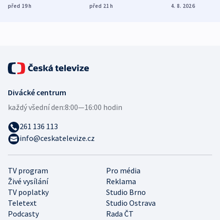
dohodu o
Bojovali na straně
nekalé prakti
před 19
h
před 21
h
4. 8. 2026
demografii
Ruska
Divácké centrum
každý všední den:
8:00—16:00 hodin
261 136 113
info@ceskatelevize.cz
TV program
Pro média
Živé vysílání
Reklama
TV poplatky
Studio Brno
Teletext
Studio Ostrava
Podcasty
Rada ČT