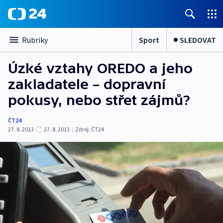
Sport
SLEDOVAT
Rubriky
Úzké vztahy OREDO a jeho
zakladatele – dopravní
pokusy, nebo střet zájmů?
ČT24
27. 8. 2013
27. 8. 2013
|
Zdroj:
ČT24