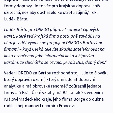
formy dopravy. Je to věc pro krajskou dopravu spíš
užitečná, než aby docházelo ke střetu zájmů,“ řekl
Luděk Bárta.
Luděk Bárta pro OREDO připravil i projekt čipových
karet, které teď krajská firma postupně zavádí. I na
něm je vidět výjimečné propojení OREDO s Bártovými
firmami – když Česká televize zkusila zatelefonovat na
linku označenou jako informační linka k čipovým
kartám, ze sluchátka se ozvalo: „Audis Bus, dobrý den.“
Vedení OREDO za Bártou rozhodně stojí. „Je to člověk,
který dopravě rozumí, který umí udělat dopravní
analytiku a má obrovské renomé,“ zdůraznil jednatel
firmy Jiří Král. Úzké vztahy má Bárta také s vedením
Královéhradeckého kraje, jeho firma Borge do dubna
radila i hejtmanovi Lubomíru Francovi.