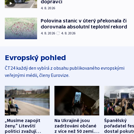
dopravci
4. 8. 2026
Polovina stanic v úterý překonala či
dorovnala absolutní teplotní rekord
4. 8. 2026
4. 8. 2026
Evropský pohled
ČT24 každý den vybírá z obsahu publikovaného evropskými
veřejnými médii, členy Eurovize.
„Musíme zapojit
Na Ukrajině jsou
Španělský
ženy.“ Litevští
zadržováni občané
pořadatel fes
politici zvažují
z více než 50 zemí.
dostal pokut