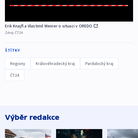
Erik Knajfl a Vlastimil Weiner o situaci v OREDO
Zdroj:
ČT24
ŠTÍTKY
Regiony
Královéhradecký kraj
Pardubický kraj
ČT24
Výběr redakce