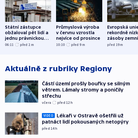
Státní zástupce
Průmyslová výroba
Evropská uni
obžaloval pět lidí a
v červnu vzrostla
rekordně níz
jednu právnickou
nejvíce od prosince
zásoby zemn
osobu v kauze
plynu
06:11
před 2
m
10:10
před 9
m
před 19
m
Bulovky
Aktuálně z rubriky
Regiony
Částí území prošly bouřky se silným
větrem. Lámaly stromy a poničily
střechu
včera
před 12
h
Lékaři v Ostravě ošetřili už
VIDEO
patnáct lidí pokousaných netopýry
před 14
h