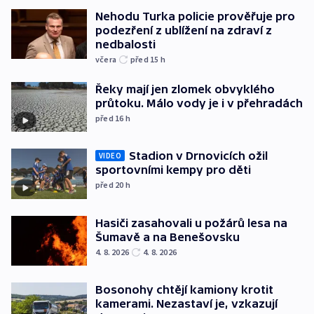
Nehodu Turka policie prověřuje pro
podezření z ublížení na zdraví z
nedbalosti
včera
před 15
h
Řeky mají jen zlomek obvyklého
průtoku. Málo vody je i v přehradách
před 16
h
Stadion v Drnovicích ožil
VIDEO
sportovními kempy pro děti
před 20
h
Hasiči zasahovali u požárů lesa na
Šumavě a na Benešovsku
4. 8. 2026
4. 8. 2026
Bosonohy chtějí kamiony krotit
kamerami. Nezastaví je, vzkazují