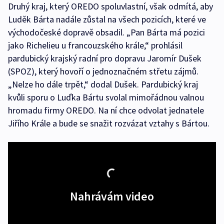
Druhý kraj, který OREDO spoluvlastní, však odmítá, aby
Luděk Bárta nadále zůstal na všech pozicích, které ve
východočeské dopravě obsadil. „Pan Bárta má pozici
jako Richelieu u francouzského krále,“ prohlásil
pardubický krajský radní pro dopravu Jaromír Dušek
(SPOZ), který hovoří o jednoznačném střetu zájmů.
„Nelze ho dále trpět,“ dodal Dušek. Pardubický kraj
kvůli sporu o Luďka Bártu svolal mimořádnou valnou
hromadu firmy OREDO. Na ní chce odvolat jednatele
Jiřího Krále a bude se snažit rozvázat vztahy s Bártou.
Nahrávám video