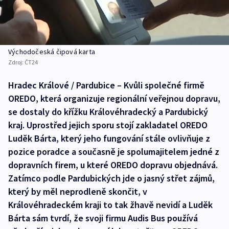
Východočeská čipová karta
Zdroj:
ČT24
Hradec Králové / Pardubice – Kvůli společné firmě
OREDO, která organizuje regionální veřejnou dopravu,
se dostaly do křížku Královéhradecký a Pardubický
kraj. Uprostřed jejich sporu stojí zakladatel OREDO
Luděk Bárta, který jeho fungování stále ovlivňuje z
pozice poradce a současně je spolumajitelem jedné z
dopravních firem, u které OREDO dopravu objednává.
Zatímco podle Pardubických jde o jasný střet zájmů,
který by měl neprodleně skončit, v
Královéhradeckém kraji to tak žhavě nevidí a Luděk
Bárta sám tvrdí, že svoji firmu Audis Bus používá