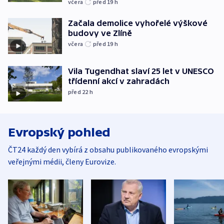
včera
před 19
h
Začala demolice vyhořelé výškové
budovy ve Zlíně
včera
před 19
h
Vila Tugendhat slaví 25 let v UNESCO
třídenní akcí v zahradách
před 22
h
Evropský pohled
ČT24 každý den vybírá z obsahu publikovaného evropskými
veřejnými médii, členy Eurovize.