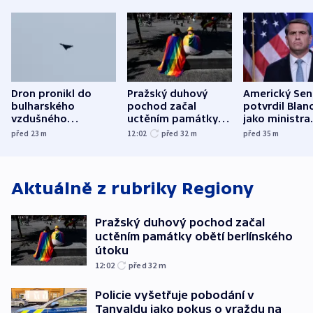
Dron pronikl do
Pražský duhový
Americký Sen
bulharského
pochod začal
potvrdil Blan
vzdušného
uctěním památky
jako ministra
prostoru,
obětí berlínského
spravedlnost
před 23
m
12:02
před 32
m
před 35
m
explodoval kilometr
útoku
od plynovodu
Aktuálně z rubriky
Regiony
Pražský duhový pochod začal
uctěním památky obětí berlínského
útoku
12:02
před 32
m
Policie vyšetřuje pobodání v
Tanvaldu jako pokus o vraždu na