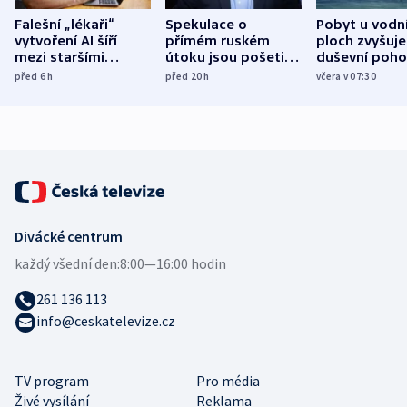
Falešní „lékaři“
Spekulace o
Pobyt u vodn
vytvoření AI šíří
přímém ruském
ploch zvyšuje
mezi staršími
útoku jsou pošetilé,
duševní poho
Poláky nebezpečné
míní estonský
ukázala
před 6
h
před 20
h
včera v 07:30
zdravotní rady
bezpečnostní
mezinárodní 
expert
Divácké centrum
každý všední den:
8:00—16:00 hodin
261 136 113
info@ceskatelevize.cz
TV program
Pro média
Živé vysílání
Reklama