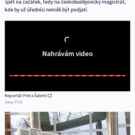
zpět na začátek, tedy na českobudějovický magistrát,
kde by už úředníci neměli být podjatí.
Nahrávám video
Reportáž Petra Šuleře
Zdroj:
ČT24