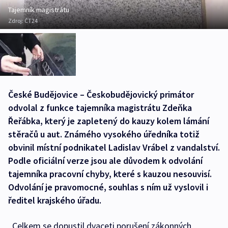
Tajemník magistrátu
Zdroj:
ČT24
České Budějovice – Českobudějovický primátor
odvolal z funkce tajemníka magistrátu Zdeňka
Řeřábka, který je zapletený do kauzy kolem lámání
stěračů u aut. Známého vysokého úředníka totiž
obvinil místní podnikatel Ladislav Vrábel z vandalství.
Podle oficiální verze jsou ale důvodem k odvolání
tajemníka pracovní chyby, které s kauzou nesouvisí.
Odvolání je pravomocné, souhlas s ním už vyslovil i
ředitel krajského úřadu.
„Celkem se dopustil dvaceti porušení zákonných