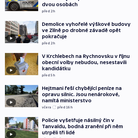
dvou osobách
před 2
h
Demolice vyhořelé výškové budovy
ve Zlíně po drobné závadě opět
pokračuje
před 2
h
V Krchlebech na Rychnovsku v říjnu
obecní volby nebudou, nesestavili
kandidátku
před 5
h
Hejtmani řeší chybějící peníze na
opravu silnic. Jsou nenárokové,
namítá ministerstvo
včera
před 16
h
Policie vyšetřuje násilný čin v
Tanvaldu, bodná zranění při něm
utrpěli tři lidé