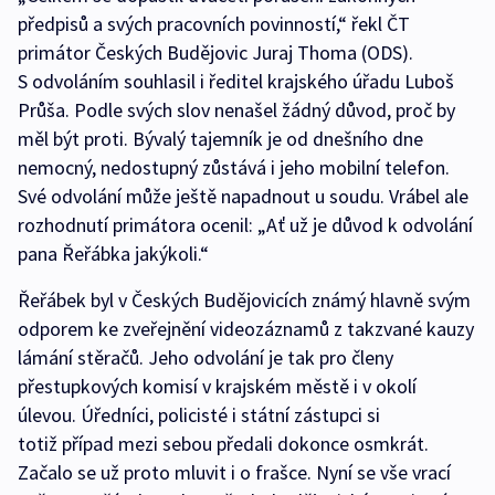
předpisů a svých pracovních povinností,“ řekl ČT
primátor Českých Budějovic Juraj Thoma (ODS).
S odvoláním souhlasil i ředitel krajského úřadu Luboš
Průša. Podle svých slov nenašel žádný důvod, proč by
měl být proti. Bývalý tajemník je od dnešního dne
nemocný, nedostupný zůstává i jeho mobilní telefon.
Své odvolání může ještě napadnout u soudu. Vrábel ale
rozhodnutí primátora ocenil: „Ať už je důvod k odvolání
pana Řeřábka jakýkoli.“
Řeřábek byl v Českých Budějovicích známý hlavně svým
odporem ke zveřejnění videozáznamů z takzvané kauzy
lámání stěračů. Jeho odvolání je tak pro členy
přestupkových komisí v krajském městě i v okolí
úlevou. Úředníci, policisté i státní zástupci si
totiž případ mezi sebou předali dokonce osmkrát.
Začalo se už proto mluvit i o frašce. Nyní se vše vrací