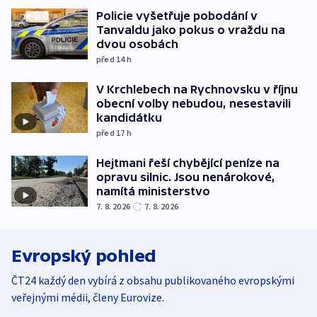
Policie vyšetřuje pobodání v
Tanvaldu jako pokus o vraždu na
dvou osobách
před 14
h
V Krchlebech na Rychnovsku v říjnu
obecní volby nebudou, nesestavili
kandidátku
před 17
h
Hejtmani řeší chybějící peníze na
opravu silnic. Jsou nenárokové,
namítá ministerstvo
7. 8. 2026
7. 8. 2026
Evropský pohled
ČT24 každý den vybírá z obsahu publikovaného evropskými
veřejnými médii, členy Eurovize.