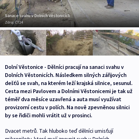
Sanace svahu v Dolních Věstonicích
Zdroj:
ČT24
Dolní Věstonice - Dělníci pracují na sanaci svahu v
Dolních Věstonicích. Následkem silných zářijových
dešťů se svah, na kterém leží krajská silnice, sesunul.
Cesta mezi Pavlovem a Dolními Věstonicemi je tak už
téměř dva měsíce uzavřená a auta musí využívat
provizorní cestu v polích. Na nově zpevněnou silnici
by se řidiči mohli vrátit už v prosinci.
Dvacet metrů. Tak hluboko teď dělníci umisťují
mikropiloty, které mají zpevnit svah v Dolních