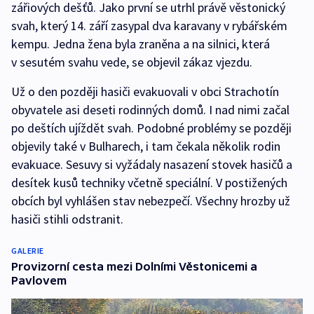
zářiových dešťů. Jako první se utrhl právě věstonický
svah, který 14. září zasypal dva karavany v rybářském
kempu. Jedna žena byla zraněna a na silnici, která
v sesutém svahu vede, se objevil zákaz vjezdu.
Už o den později hasiči evakuovali v obci Strachotín
obyvatele asi deseti rodinných domů. I nad nimi začal
po deštích ujíždět svah. Podobné problémy se později
objevily také v Bulharech, i tam čekala několik rodin
evakuace. Sesuvy si vyžádaly nasazení stovek hasičů a
desítek kusů techniky včetně speciální. V postižených
obcích byl vyhlášen stav nebezpečí. Všechny hrozby už
hasiči stihli odstranit.
GALERIE
Provizorní cesta mezi Dolními Věstonicemi a
Pavlovem