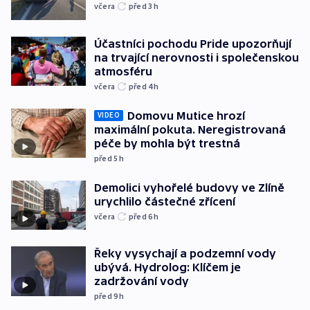
včera
před 3
h
Účastníci pochodu Pride upozorňují
na trvající nerovnosti i společenskou
atmosféru
včera
před 4
h
Domovu Mutice hrozí
VIDEO
maximální pokuta. Neregistrovaná
péče by mohla být trestná
před 5
h
Demolici vyhořelé budovy ve Zlíně
urychlilo částečné zřícení
včera
před 6
h
Řeky vysychají a podzemní vody
ubývá. Hydrolog: Klíčem je
zadržování vody
před 9
h