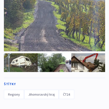
ŠTÍTKY
Regiony
Jihomoravský kraj
ČT24