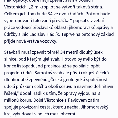
Věstonicích. „Z mikropilot se vytvoří taková stěna.
Celkem jich tam bude 34 ve dvou řadách. Potom bude
vybetonovaná takzvaná převážka,“ popsal stavební
práce vedoucí břeclavské oblasti jihomoravské Správy a
údržby silnic Ladislav Hádlík. Teprve na betonový základ
přijde nová vrstva vozovky.
Stavbaři musí zpevnit téměř 34 metrů dlouhý úsek
silnice, pod kterým ujel svah. Hotovo by mělo být do
konce listopadu, od prosince už se po silnici opět
projedou řidiči. Samotný svah ale příští rok ještě čeká
dlouhodobé zpevnění. „Česká geologická společnost
udělá průzkum celého okolí sesuvu a navrhne definitivní
řešení,“ dodal Hádlík s tím, že opravy vyjdou na 8
milionů korun. Dolní Věstonice s Pavlovem zatím
spojuje provizorní cesta, kterou nechal Jihomoravský
kraj vybudovat v polích mezi obcemi.