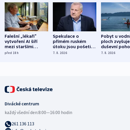
Falešní „lékaři“
Spekulace o
Pobyt u vodn
vytvoření AI šíří
přímém ruském
ploch zvyšuje
mezi staršími
útoku jsou pošetilé,
duševní poho
Poláky nebezpečné
míní estonský
ukázala
před 18
h
7. 8. 2026
7. 8. 2026
zdravotní rady
bezpečnostní
mezinárodní 
expert
Divácké centrum
každý všední den:
8:00—16:00 hodin
261 136 113