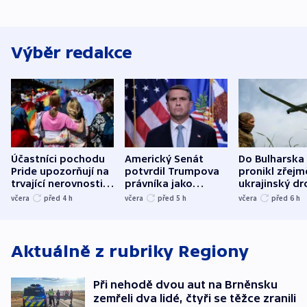
Výběr redakce
Účastníci pochodu
Americký Senát
Do Bulharska
Pride upozorňují na
potvrdil Trumpova
pronikl zřejm
trvající nerovnosti i
právníka jako
ukrajinský dr
společenskou
ministra
explodoval k
včera
před 4
h
včera
před 5
h
včera
před 6
h
atmosféru
spravedlnosti
od plynovod
Aktuálně z rubriky
Regiony
Při nehodě dvou aut na Brněnsku
zemřeli dva lidé, čtyři se těžce zranili