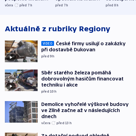
UEFA trvá na
s Běloruskem
zdržují záchr
včera
před 7
h
před 7
h
před 8
h
bojkotu
Aktuálně z rubriky
Regiony
České firmy usilují o zakázky
VIDEO
při dostavbě Dukovan
před 9
h
Sběr starého železa pomáhá
dobrovolným hasičům financovat
techniku i akce
před 10
h
Demolice vyhořelé výškové budovy
ve Zlíně začne až v následujících
dnech
včera
před 13
h
Za dotační podvod ohledně