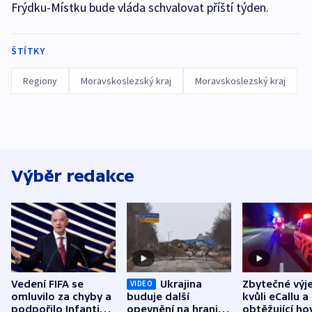
Frýdku-Místku bude vláda schvalovat příští týden.
ŠTÍTKY
Regiony
Moravskoslezský kraj
Moravskoslezský kraj
Výběr redakce
Vedení FIFA se
Ukrajina
Zbytečné výj
VIDEO
omluvilo za chyby a
buduje další
kvůli eCallu a
podpořilo Infantina.
opevnění na hranici
obtěžující ho