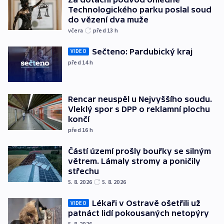
Technologického parku poslal soud
do vězení dva muže
včera
před 13
h
Sečteno: Pardubický kraj
VIDEO
před 14
h
Rencar neuspěl u Nejvyššího soudu.
Vleklý spor s DPP o reklamní plochu
končí
před 16
h
Částí území prošly bouřky se silným
větrem. Lámaly stromy a poničily
střechu
5. 8. 2026
5. 8. 2026
Lékaři v Ostravě ošetřili už
VIDEO
patnáct lidí pokousaných netopýry
5. 8. 2026