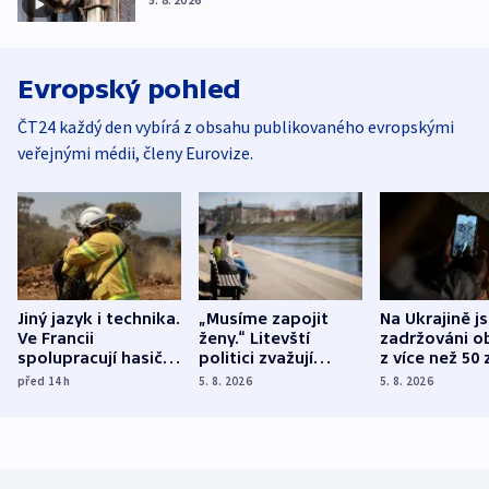
Evropský pohled
ČT24 každý den vybírá z obsahu publikovaného evropskými
veřejnými médii, členy Eurovize.
Jiný jazyk i technika.
„Musíme zapojit
Na Ukrajině j
Ve Francii
ženy.“ Litevští
zadržováni o
spolupracují hasiči z
politici zvažují
z více než 50 
různých zemí
dohodu o
Bojovali na s
před 14
h
5. 8. 2026
5. 8. 2026
demografii
Ruska