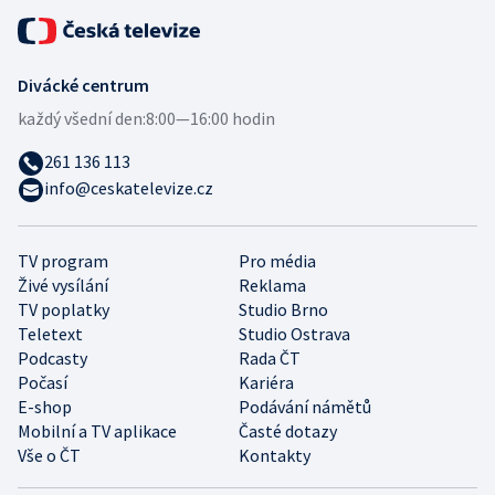
Divácké centrum
každý všední den:
8:00—16:00 hodin
261 136 113
info@ceskatelevize.cz
TV program
Pro média
Živé vysílání
Reklama
TV poplatky
Studio Brno
Teletext
Studio Ostrava
Podcasty
Rada ČT
Počasí
Kariéra
E-shop
Podávání námětů
Mobilní a TV aplikace
Časté dotazy
Vše o ČT
Kontakty