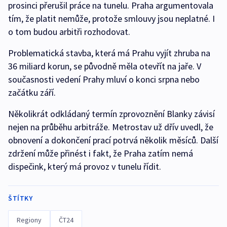
prosinci přerušil práce na tunelu. Praha argumentovala
tím, že platit nemůže, protože smlouvy jsou neplatné. I
o tom budou arbitři rozhodovat.
Problematická stavba, která má Prahu vyjít zhruba na
36 miliard korun, se původně měla otevřít na jaře. V
současnosti vedení Prahy mluví o konci srpna nebo
začátku září.
Několikrát odkládaný termín zprovoznění Blanky závisí
nejen na průběhu arbitráže. Metrostav už dřív uvedl, že
obnovení a dokončení prací potrvá několik měsíců. Další
zdržení může přinést i fakt, že Praha zatím nemá
dispečink, který má provoz v tunelu řídit.
ŠTÍTKY
Regiony
ČT24