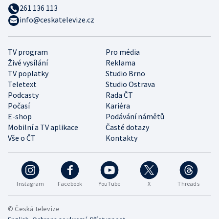
261 136 113
info@ceskatelevize.cz
TV program
Pro média
Živé vysílání
Reklama
TV poplatky
Studio Brno
Teletext
Studio Ostrava
Podcasty
Rada ČT
Počasí
Kariéra
E-shop
Podávání námětů
Mobilní a TV aplikace
Časté dotazy
Vše o ČT
Kontakty
Instagram
Facebook
YouTube
X
Threads
© Česká televize