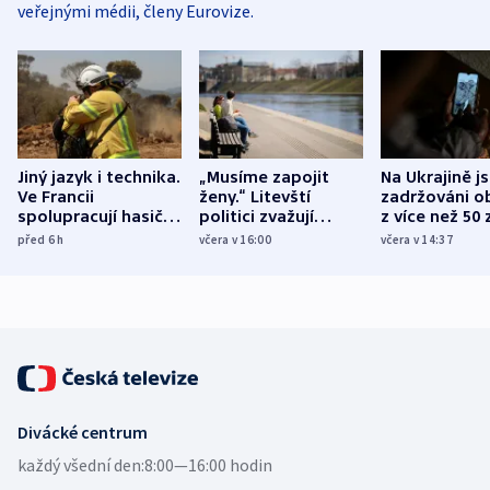
veřejnými médii, členy Eurovize.
Jiný jazyk i technika.
„Musíme zapojit
Na Ukrajině j
Ve Francii
ženy.“ Litevští
zadržováni o
spolupracují hasiči z
politici zvažují
z více než 50 
různých zemí
dohodu o
Bojovali na s
před 6
h
včera v 16:00
včera v 14:37
demografii
Ruska
Divácké centrum
každý všední den:
8:00—16:00 hodin