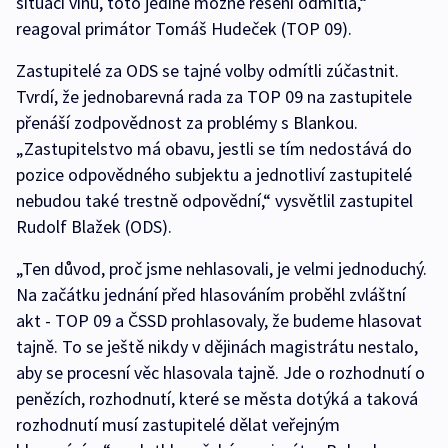
situaci vinu, toto jediné možné řešení odmítla,“
reagoval primátor Tomáš Hudeček (TOP 09).
Zastupitelé za ODS se tajné volby odmítli zúčastnit.
Tvrdí, že jednobarevná rada za TOP 09 na zastupitele
přenáší zodpovědnost za problémy s Blankou.
„Zastupitelstvo má obavu, jestli se tím nedostává do
pozice odpovědného subjektu a jednotliví zastupitelé
nebudou také trestně odpovědní,“ vysvětlil zastupitel
Rudolf Blažek (ODS).
„Ten důvod, proč jsme nehlasovali, je velmi jednoduchý.
Na začátku jednání před hlasováním proběhl zvláštní
akt - TOP 09 a ČSSD prohlasovaly, že budeme hlasovat
tajně. To se ještě nikdy v dějinách magistrátu nestalo,
aby se procesní věc hlasovala tajně. Jde o rozhodnutí o
penězích, rozhodnutí, které se města dotýká a taková
rozhodnutí musí zastupitelé dělat veřejným