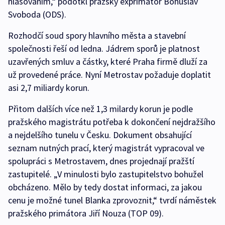
hlasováním,“ podotkl pražský exprimátor Bohuslav
Svoboda (ODS).
Rozhodčí soud spory hlavního města a stavební
společnosti řeší od ledna. Jádrem sporů je platnost
uzavřených smluv a částky, které Praha firmě dluží za
už provedené práce. Nyní Metrostav požaduje doplatit
asi 2,7 miliardy korun.
Přitom dalších více než 1,3 milardy korun je podle
pražského magistrátu potřeba k dokončení nejdražšího
a nejdelšího tunelu v Česku. Dokument obsahující
seznam nutných prací, který magistrát vypracoval ve
spolupráci s Metrostavem, dnes projednají pražští
zastupitelé. „V minulosti bylo zastupitelstvo bohužel
obcházeno. Mělo by tedy dostat informaci, za jakou
cenu je možné tunel Blanka zprovoznit,“ tvrdí náměstek
pražského primátora Jiří Nouza (TOP 09).