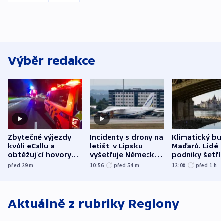
Výběr redakce
Zbytečné výjezdy
Incidenty s drony na
Klimatický b
kvůli eCallu a
letišti v Lipsku
Maďarů. Lidé 
obtěžující hovory
vyšetřuje Německo
podniky šetří
zdržují záchranáře
jako úmyslný pokus
omezuje se d
před 29
m
10:56
před 54
m
12:08
před 1
h
o způsobení
i svícení
exploze
Aktuálně z rubriky
Regiony