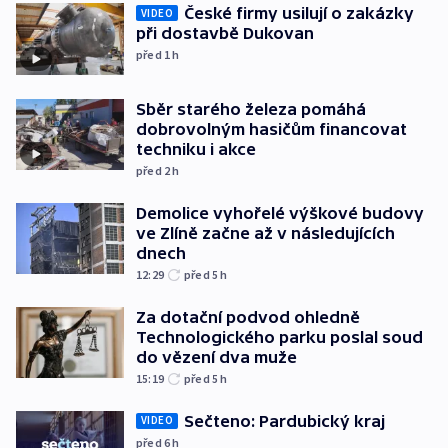
České firmy usilují o zakázky
VIDEO
při dostavbě Dukovan
před 1
h
Sběr starého železa pomáhá
dobrovolným hasičům financovat
techniku i akce
před 2
h
Demolice vyhořelé výškové budovy
ve Zlíně začne až v následujících
dnech
12:29
před 5
h
Za dotační podvod ohledně
Technologického parku poslal soud
do vězení dva muže
15:19
před 5
h
Sečteno: Pardubický kraj
VIDEO
před 6
h