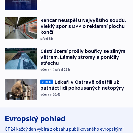
Rencar neuspěl u Nejvyššího soudu.
Vleklý spor s DPP o reklamní plochu
končí
před 8
h
Částí území prošly bouřky se silným
větrem. Lámaly stromy a poničily
střechu
včera
před 22
h
Lékaři v Ostravě ošetřili už
VIDEO
patnáct lidí pokousaných netopýry
včera v 20:43
Evropský pohled
ČT24 každý den vybírá z obsahu publikovaného evropskými