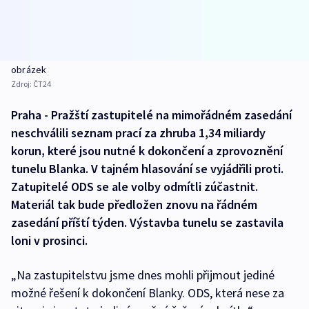
obrázek
Zdroj:
ČT24
Praha - Pražští zastupitelé na mimořádném zasedání
neschválili seznam prací za zhruba 1,34 miliardy
korun, které jsou nutné k dokončení a zprovoznění
tunelu Blanka. V tajném hlasování se vyjádřili proti.
Zatupitelé ODS se ale volby odmítli zúčastnit.
Materiál tak bude předložen znovu na řádném
zasedání příští týden. Výstavba tunelu se zastavila
loni v prosinci.
„Na zastupitelstvu jsme dnes mohli přijmout jediné
možné řešení k dokončení Blanky. ODS, která nese za