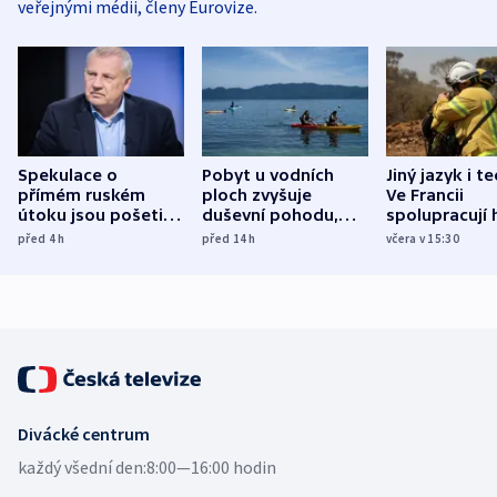
veřejnými médii, členy Eurovize.
Spekulace o
Pobyt u vodních
Jiný jazyk i t
přímém ruském
ploch zvyšuje
Ve Francii
útoku jsou pošetilé,
duševní pohodu,
spolupracují h
míní estonský
ukázala
různých zemí
před 4
h
před 14
h
včera v 15:30
bezpečnostní
mezinárodní studie
expert
Divácké centrum
každý všední den:
8:00—16:00 hodin