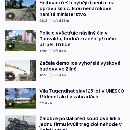
Hejtmani řeší chybějící peníze na
opravu silnic. Jsou nenárokové,
namítá ministerstvo
09:15
před 58
m
Policie vyšetřuje násilný čin v
Tanvaldu, bodná zranění při něm
utrpěli tři lidé
17:03
před 3
h
Začala demolice vyhořelé výškové
budovy ve Zlíně
10:53
před 4
h
Vila Tugendhat slaví 25 let v UNESCO
třídenní akcí v zahradách
před 7
h
Žalobce poslal před soud dva lidi a
jednu firmu kvůli tragické nehodě v