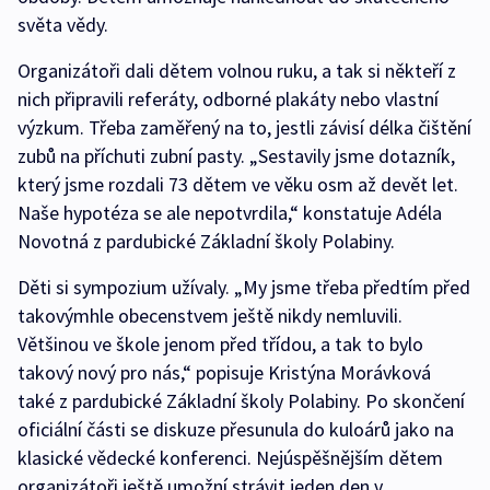
světa vědy.
Organizátoři dali dětem volnou ruku, a tak si někteří z
nich připravili referáty, odborné plakáty nebo vlastní
výzkum. Třeba zaměřený na to, jestli závisí délka čištění
zubů na příchuti zubní pasty. „Sestavily jsme dotazník,
který jsme rozdali 73 dětem ve věku osm až devět let.
Naše hypotéza se ale nepotvrdila,“ konstatuje Adéla
Novotná z pardubické Základní školy Polabiny.
Děti si sympozium užívaly. „My jsme třeba předtím před
takovýmhle obecenstvem ještě nikdy nemluvili.
Většinou ve škole jenom před třídou, a tak to bylo
takový nový pro nás,“ popisuje Kristýna Morávková
také z pardubické Základní školy Polabiny. Po skončení
oficiální části se diskuze přesunula do kuloárů jako na
klasické vědecké konferenci. Nejúspěšnějším dětem
organizátoři ještě umožní strávit jeden den v