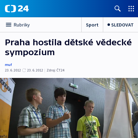
Sport
SLEDOVAT
Rubriky
Praha hostila dětské vědecké
sympozium
muf
23. 6. 2012
23. 6. 2012
|
Zdroj:
ČT24