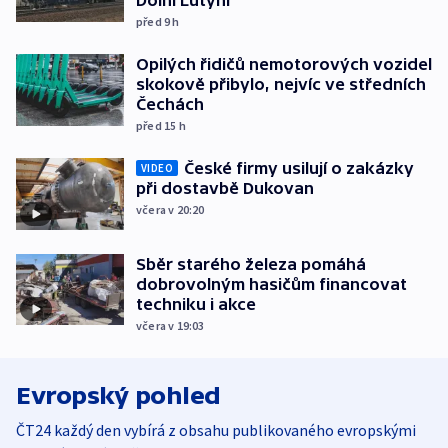
Dolní Lutyni
před 9
h
Opilých řidičů nemotorových vozidel
skokově přibylo, nejvíc ve středních
Čechách
před 15
h
České firmy usilují o zakázky
VIDEO
při dostavbě Dukovan
včera v 20:20
Sběr starého železa pomáhá
dobrovolným hasičům financovat
techniku i akce
včera v 19:03
Evropský pohled
ČT24 každý den vybírá z obsahu publikovaného evropskými