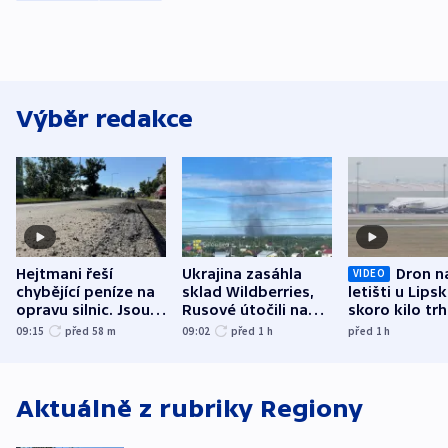
Výběr redakce
Hejtmani řeší
Ukrajina zasáhla
Dron n
VIDEO
chybějící peníze na
sklad Wildberries,
letišti u Lips
opravu silnic. Jsou
Rusové útočili na
skoro kilo trh
nenárokové, namítá
trh, hasiče či
indicie ukazuj
09:15
před 58
m
09:02
před 1
h
před 1
h
ministerstvo
stadion
Rusko
Aktuálně z rubriky
Regiony