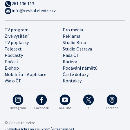
261 136 113
info@ceskatelevize.cz
TV program
Pro média
Živé vysílání
Reklama
TV poplatky
Studio Brno
Teletext
Studio Ostrava
Podcasty
Rada ČT
Počasí
Kariéra
E-shop
Podávání námětů
Mobilní a TV aplikace
Časté dotazy
Vše o ČT
Kontakty
Instagram
Facebook
YouTube
X
Threads
© Česká televize
•
•
English
Ochrana soukromí
Přístupnost