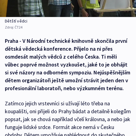
Dětští vědci
Zdroj:
ČT24
Praha - V Národní technické knihovně skončila první
dětská vědecká konference. Přijelo na ni přes
osmdesát malých vědců z celého Česka. Ti měli
vůbec poprvé možnost vyzkoušet, jaké to je obhájit
si své názory na odborném sympoziu. Nejúspěšnějším
dětem organizátoři ještě umožní strávit jeden den v
profesionální laboratoři, nebo výzkumném terénu.
Zatímco jejich vrstevníci si užívají léto třeba na
koupališti, oni přijeli do Prahy bádat a detailně kolegům
popsat, jak se chová například včelí královna, a nebo jak
funguje lidské srdce. Formát akce nemá v Česku
obdoby. Dětem umožňuje nahlédnout do skutečného