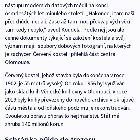
nástupu moderních datových médií na konci
osmdesátých let minulého století. „Nakonec ji tam naši
předchůdci nedali. Zase až tam moc překvapivých věcí
tam tedy nebylo,“ uvedl Koudela. Podle něj jsou ale
cenné dokumenty týkající se založení kostela a svůj
význam mají i soubory dobových fotografií, na kterých
je zachycen Červený kostel i přilehlá část centra
Olomouce.
Červený kostel, jehož stavba byla dokončena v roce
1902, je 55 metrů vysoký. Od roku 1956 byl využíván
jako sklad knih Vědecké knihovny v Olomouci. V roce
2019 byly knihy převezeny do nového archivu v okrajové
části města a od loňského podzimu je rekonstruován.
Dvouletou opravu připravilo hejtmanství. Stát má
zhruba 140 milionů korun.
Schránka půjde do trezoru