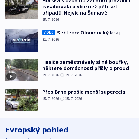
Horská služba od začátku prázdnin
zasahovala u více než pěti set
případů. Nejvíc na Šumavě
25. 7. 2026
Sečteno: Olomoucký kraj
VIDEO
21. 7. 2026
Hasiče zaměstnávaly silné bouřky,
některé domácnosti přišly o proud
19. 7. 2026
19. 7. 2026
Přes Brno prošla menší supercela
15. 7. 2026
15. 7. 2026
Evropský pohled