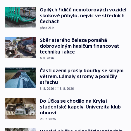
Opilých řidičů nemotorových vozidel
skokově přibylo, nejvíc ve středních
Čechách
před 21
h
Sběr starého železa pomáhá
dobrovolným hasičům financovat
techniku i akce
6. 8. 2026
Částí území prošly bouřky se silným
větrem. Lámaly stromy a poničily
střechu
5. 8. 2026
5. 8. 2026
Do Účka se chodilo na Kryla i
studentské kapely. Univerzita klub
obnoví
28. 7. 2026