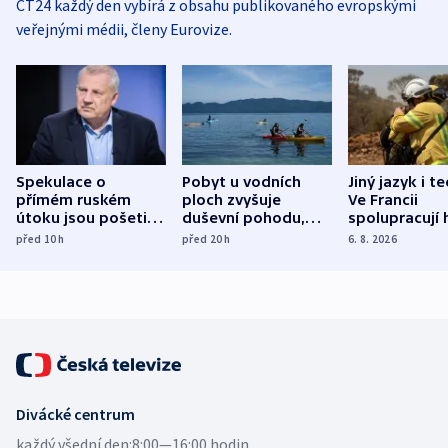
ČT24 každý den vybírá z obsahu publikovaného evropskými
veřejnými médii, členy Eurovize.
Spekulace o
Pobyt u vodních
Jiný jazyk i t
přímém ruském
ploch zvyšuje
Ve Francii
útoku jsou pošetilé,
duševní pohodu,
spolupracují h
míní estonský
ukázala
různých zemí
před 10
h
před 20
h
6. 8. 2026
bezpečnostní
mezinárodní studie
expert
Divácké centrum
každý všední den:
8:00—16:00 hodin