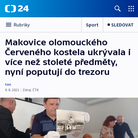
Sport
SLEDOVAT
Rubriky
Makovice olomouckého
Červeného kostela ukrývala i
více než stoleté předměty,
nyní poputují do trezoru
ton
9. 8. 2021
|
Zdroj:
ČTK