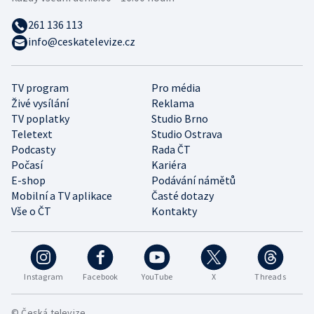
261 136 113
info@ceskatelevize.cz
TV program
Pro média
Živé vysílání
Reklama
TV poplatky
Studio Brno
Teletext
Studio Ostrava
Podcasty
Rada ČT
Počasí
Kariéra
E-shop
Podávání námětů
Mobilní a TV aplikace
Časté dotazy
Vše o ČT
Kontakty
Instagram
Facebook
YouTube
X
Threads
© Česká televize