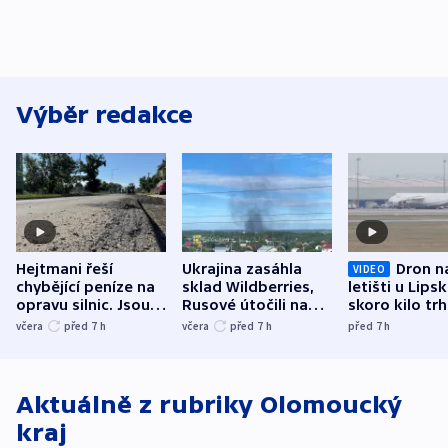
Výběr redakce
Hejtmani řeší
Ukrajina zasáhla
Dron n
VIDEO
chybějící peníze na
sklad Wildberries,
letišti u Lips
opravu silnic. Jsou
Rusové útočili na
skoro kilo trh
nenárokové, namítá
trh, hasiče či
indicie ukazuj
včera
před 7
h
včera
před 7
h
před 7
h
ministerstvo
stadion
Rusko
Aktuálně z rubriky
Olomoucký
kraj