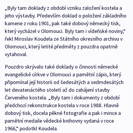
„Byly tam doklady z období vzniku založení kostela a
jeho výstavby. Především doklad o položení základního
kamene z roku 1901, pak také dobový německý tisk,
který vycházel v Olomouci. Byly tam i vídeňské noviny,“
řekl Miroslav Koudela ze Státního okresního archivu v
Olomouci, který letité předměty z pouzdra opatrně
vytahoval.
Pouzdro skrývalo také doklady o činnosti německé
evangelické církve v Olomouci a pamětní zápis, který
připomínal její historii od šedesátých a sedmdesátých
let devatenáctého století až do zahájení stavby
Červeného kostela. „Byly tam i dokumenty z období
předchozí rekonstrukce kostela v roce 1988. Hlavně
dobový tisk, docela pěkné fotografie a pak i mince a
pamětní medaile vědecké knihovny vydaná v roce
1966,“ podotkl Koudela.