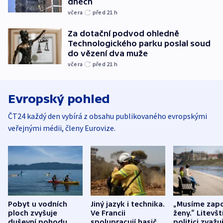
dnech
včera
před 21
h
Za dotační podvod ohledně
Technologického parku poslal soud
do vězení dva muže
včera
před 21
h
Evropský pohled
ČT24 každý den vybírá z obsahu publikovaného evropskými
veřejnými médii, členy Eurovize.
Pobyt u vodních
Jiný jazyk i technika.
„Musíme zapo
ploch zvyšuje
Ve Francii
ženy.“ Litevšt
duševní pohodu,
spolupracují hasiči z
politici zvažuj