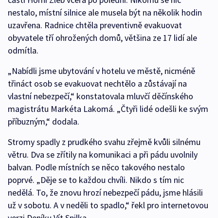
nestalo, místní silnice ale musela být na několik hodin
uzavřena. Radnice chtěla preventivně evakuovat
obyvatele tří ohrožených domů, většina ze 17 lidí ale
odmítla.
„Nabídli jsme ubytování v hotelu ve městě, nicméně
třináct osob se evakuovat nechtělo a zůstávají na
vlastní nebezpečí,“ konstatovala mluvčí děčínského
magistrátu Markéta Lakomá. „Čtyři lidé odešli ke svým
příbuzným,“ dodala.
Stromy spadly z prudkého svahu zřejmě kvůli silnému
větru. Dva se zřítily na komunikaci a při pádu uvolnily
balvan. Podle místních se něco takového nestalo
poprvé. „Děje se to každou chvíli. Nikdo s tím nic
nedělá. To, že znovu hrozí nebezpečí pádu, jsme hlásili
už v sobotu. A v neděli to spadlo,“ řekl pro internetovou
verzi Deníku Vít Spilka.