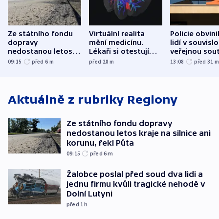
Ze státního fondu
Virtuální realita
Policie obvini
dopravy
mění medicínu.
lidí v souvislo
nedostanou letos
Lékaři si otestují
veřejnou sout
kraje na silnice ani
každý řez, říká
Správy železn
09:15
před 6
m
před 28
m
13:08
před 31
korunu, řekl Půta
český expert
Aktuálně z rubriky
Regiony
Ze státního fondu dopravy
nedostanou letos kraje na silnice ani
korunu, řekl Půta
09:15
před 6
m
Žalobce poslal před soud dva lidi a
jednu firmu kvůli tragické nehodě v
Dolní Lutyni
před 1
h