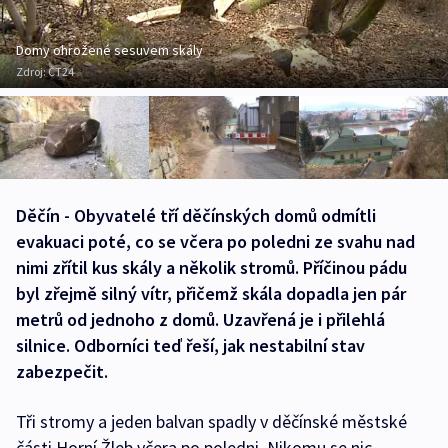
Domy ohrožené sesuvem skály
Zdroj:
ČT24
Děčín - Obyvatelé tří děčínských domů odmítli
evakuaci poté, co se včera po poledni ze svahu nad
nimi zřítil kus skály a několik stromů. Příčinou pádu
byl zřejmě silný vítr, přičemž skála dopadla jen pár
metrů od jednoho z domů. Uzavřená je i přilehlá
silnice. Odborníci teď řeší, jak nestabilní stav
zabezpečit.
Tři stromy a jeden balvan spadly v děčínské městské
části Horní Žleb včera po poledni. Nikomu se nic