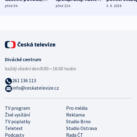
ukázala
různých zemí
dohodu o
před 6
h
před 22
h
5. 8. 2026
mezinárodní studie
demografii
Divácké centrum
každý všední den:
8:00—16:00 hodin
261 136 113
info@ceskatelevize.cz
TV program
Pro média
Živé vysílání
Reklama
TV poplatky
Studio Brno
Teletext
Studio Ostrava
Podcasty
Rada ČT