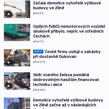
Začala demolice vyhořelé výškové
budovy ve Zlíně
před 3
h
Opilých řidičů nemotorových vozidel
skokově přibylo, nejvíc ve středních
Čechách
před 7
h
České firmy usilují o zakázky
VIDEO
při dostavbě Dukovan
před 17
h
Sběr starého železa pomáhá
dobrovolným hasičům financovat
techniku i akce
před 18
h
Demolice vyhořelé výškové budovy
ve Zlíně začne až v následujících