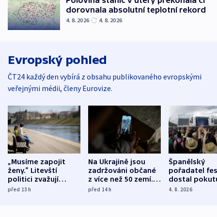
Polovina stanic v úterý překonala či
dorovnala absolutní teplotní rekord
4. 8. 2026
4. 8. 2026
Evropský pohled
ČT24 každý den vybírá z obsahu publikovaného evropskými
veřejnými médii, členy Eurovize.
„Musíme zapojit
Na Ukrajině jsou
Španělský
ženy.“ Litevští
zadržováni občané
pořadatel fes
politici zvažují
z více než 50 zemí.
dostal pokut
dohodu o
Bojovali na straně
nekalé prakti
před 13
h
před 14
h
4. 8. 2026
demografii
Ruska