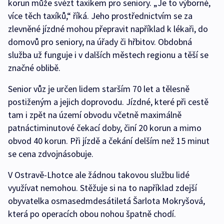
korun může svézt taxíkem pro seniory. „Je to výborné,
více těch taxíků,“ říká. Jeho prostřednictvím se za
zlevněné jízdné mohou přepravit například k lékaři, do
domovů pro seniory, na úřady či hřbitov. Obdobná
služba už funguje i v dalších městech regionu a těší se
značné oblibě.
Senior vůz je určen lidem starším 70 let a tělesně
postiženým a jejich doprovodu. Jízdné, které při cestě
tam i zpět na území obvodu včetně maximálně
patnáctiminutové čekací doby, činí 20 korun a mimo
obvod 40 korun. Při jízdě a čekání delším než 15 minut
se cena zdvojnásobuje.
V Ostravě-Lhotce ale žádnou takovou službu lidé
využívat nemohou. Stěžuje si na to například zdejší
obyvatelka osmasedmdesátiletá Šarlota Mokryšová,
která po operacích obou nohou špatně chodí.