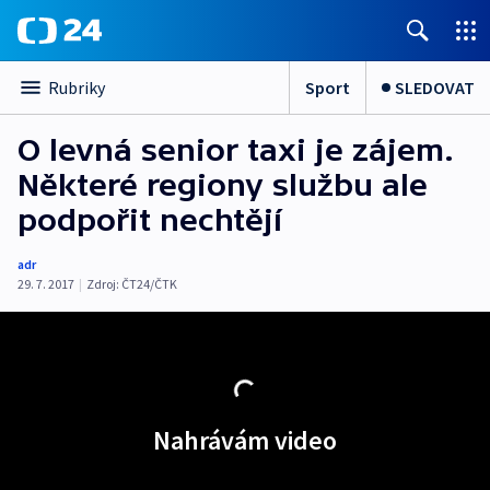
Sport
SLEDOVAT
Rubriky
O levná senior taxi je zájem.
Některé regiony službu ale
podpořit nechtějí
adr
29. 7. 2017
|
Zdroj:
ČT24/ČTK
Nahrávám video