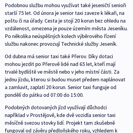
Podobnou službu mohou využívat také jeseničtí senioři
starší 75 let. Od února je senior taxi zaveze k lékaři, na
poštu či na úřady. Cesta je stojí 20 korun bez ohledu na
vzdálenost, omezena je pouze územím města Jeseníku.
Po několika neúspěšných kolech výběrového řízení
službu nakonec provozují Technické služby Jeseník.
Od dubna má senior taxi také Přerov. Díky dotaci
mohou jezdit po Přerově lidé nad 65 let, kteří mají
trvalé bydliště ve městě nebo v jeho místní části. Za
jednu jízdu, kterou si budou muset předem naplánovat
a zamluvit, zaplatí 20 korun. Senior taxi funguje od
pondělí do pátku od 07:00 do 15:00.
Podobných dotovaných jízd využívají důchodci
například v Prostějově, kde dvě vozidla senior taxi
měsíčně svezou stovky lidí. Projekt tam zkušebně
fungoval od závěru předloňského roku, vzhledem k