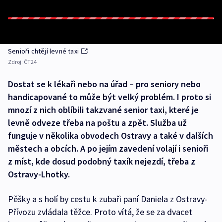
Senioři chtějí levné taxi
Zdroj:
ČT24
Dostat se k lékaři nebo na úřad – pro seniory nebo
handicapované to může být velký problém. I proto si
mnozí z nich oblíbili takzvané senior taxi, které je
levně odveze třeba na poštu a zpět. Služba už
funguje v několika obvodech Ostravy a také v dalších
městech a obcích. A po jejím zavedení volají i senioři
z míst, kde dosud podobný taxík nejezdí, třeba z
Ostravy-Lhotky.
Pěšky a s holí by cestu k zubaři paní Daniela z Ostravy-
Přívozu zvládala těžce. Proto vítá, že se za dvacet