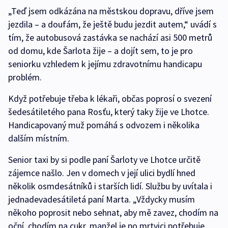
„Teď jsem odkázána na městskou dopravu, dříve jsem
jezdila – a doufám, že ještě budu jezdit autem,“ uvádí s
tím, že autobusová zastávka se nachází asi 500 metrů
od domu, kde Šarlota žije – a dojít sem, to je pro
seniorku vzhledem k jejímu zdravotnímu handicapu
problém.
Když potřebuje třeba k lékaři, občas poprosí o svezení
šedesátiletého pana Rosťu, který taky žije ve Lhotce.
Handicapovaný muž pomáhá s odvozem i několika
dalším místním.
Senior taxi by si podle paní Šarloty ve Lhotce určitě
zájemce našlo. Jen v domech v její ulici bydlí hned
několik osmdesátníků i starších lidí. Službu by uvítala i
jednadevadesátiletá paní Marta. „Vždycky musím
někoho poprosit nebo sehnat, aby mě zavez, chodím na
oční, chodím na cukr, manžel je po mrtvici potřebuje