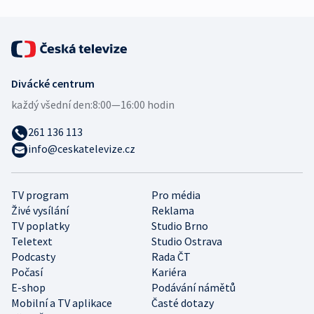
Divácké centrum
každý všední den:
8:00—16:00 hodin
261 136 113
info@ceskatelevize.cz
TV program
Pro média
Živé vysílání
Reklama
TV poplatky
Studio Brno
Teletext
Studio Ostrava
Podcasty
Rada ČT
Počasí
Kariéra
E-shop
Podávání námětů
Mobilní a TV aplikace
Časté dotazy