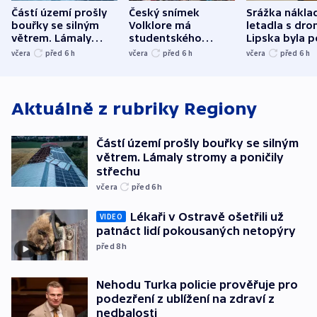
Částí území prošly
Český snímek
Srážka nákla
bouřky se silným
Volklore má
letadla s dr
větrem. Lámaly
studentského
Lipska byla p
stromy a poničily
Oscara, zabojuje o
německého mi
včera
před 6
h
včera
před 6
h
včera
před 6
h
střechu
cenu za krátký film
hybridní útok
Aktuálně z rubriky
Regiony
Částí území prošly bouřky se silným
větrem. Lámaly stromy a poničily
střechu
včera
před 6
h
Lékaři v Ostravě ošetřili už
VIDEO
patnáct lidí pokousaných netopýry
před 8
h
Nehodu Turka policie prověřuje pro
podezření z ublížení na zdraví z
nedbalosti