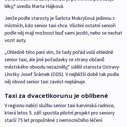
léky,“ uvedla Marta Hájková.
Jenže podle starosty je Šarlota Mokryšová jedinou z
místních, kdo senior taxi chce. Všichni ostatní senioři
podle něj mají možnost buď sami jezdit, nebo se nechat
vozit auty.
„Ohledně této paní vím, že tady pořád volá ohledně
senior taxi, ale jiné požadavky ze strany občanů
městského obvodu nezazněly,“ sdělil starosta Ostravy-
Lhotky Josef Šrámek (ODS). V nejbližší době tak podle
něj obvod senior taxi zavést neplánuje.
Taxi za dvacetikorunu je oblíbené
V regionu nabízí službu senior taxi karvinská radnice,
která letos 5. září spustila pilotní projekt pro seniory
starší 75 let propuštěné z nemocničního léčení.