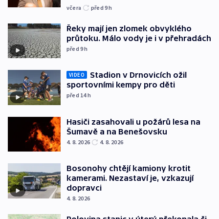
včera
před 9
h
Řeky mají jen zlomek obvyklého
průtoku. Málo vody je i v přehradách
před 9
h
Stadion v Drnovicích ožil
VIDEO
sportovními kempy pro děti
před 14
h
Hasiči zasahovali u požárů lesa na
Šumavě a na Benešovsku
4. 8. 2026
4. 8. 2026
Bosonohy chtějí kamiony krotit
kamerami. Nezastaví je, vzkazují
dopravci
4. 8. 2026