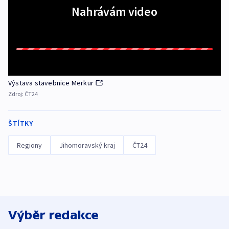
Nahrávám video
Výstava stavebnice Merkur
Zdroj:
ČT24
ŠTÍTKY
Regiony
Jihomoravský kraj
ČT24
Výběr redakce