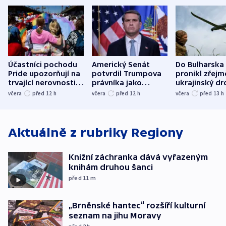
Účastníci pochodu
Americký Senát
Do Bulharska
Pride upozorňují na
potvrdil Trumpova
pronikl zřejm
trvající nerovnosti i
právníka jako
ukrajinský dr
společenskou
ministra
explodoval k
včera
před 12
h
včera
před 12
h
včera
před 13
h
atmosféru
spravedlnosti
od plynovod
Aktuálně z rubriky
Regiony
Knižní záchranka dává vyřazeným
knihám druhou šanci
před 11
m
„Brněnské hantec“ rozšíří kulturní
seznam na jihu Moravy