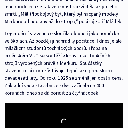
jeho modelech se tak veřejnost dozvěděla až po jeho
smrti. „Měl třípokojový byt, který byl nacpaný modely
Merkuru od podlahy až do stropu,“ popisuje Jiří Mládek.
Legendární stavebnice sloužila dlouho i jako pomůcka
ve školách. Až později ji nahradily počítače. I dnes je ale
miláčkem studentů technických oborů. Třeba na
brněnském VUT se soutěží v konstrukci funkčních
strojů vyrobených právě z Merkuru. Součástky
stavebnice přitom zůstávají stejné jako před skoro
devadesáti lety. Od roku 1925 se změnil jen obal a cena.
Základní sada stavebnice kdysi začínala na 400
korunách, dnes se dá pořídit za čtyřnásobek.