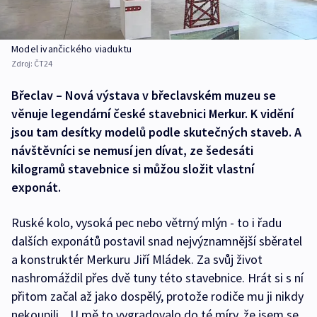
Model ivančického viaduktu
Zdroj:
ČT24
Břeclav – Nová výstava v břeclavském muzeu se
věnuje legendární české stavebnici Merkur. K vidění
jsou tam desítky modelů podle skutečných staveb. A
návštěvníci se nemusí jen dívat, ze šedesáti
kilogramů stavebnice si můžou složit vlastní
exponát.
Ruské kolo, vysoká pec nebo větrný mlýn - to i řadu
dalších exponátů postavil snad nejvýznamnější sběratel
a konstruktér Merkuru Jiří Mládek. Za svůj život
nashromáždil přes dvě tuny této stavebnice. Hrát si s ní
přitom začal až jako dospělý, protože rodiče mu ji nikdy
nekoupili. „U mě to vygradovalo do té míry, že jsem se