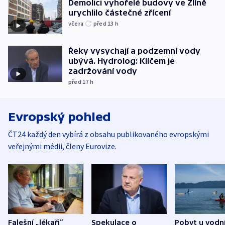
Demolici vyhořelé budovy ve Zlíně
urychlilo částečné zřícení
včera
před 13
h
Řeky vysychají a podzemní vody
ubývá. Hydrolog: Klíčem je
zadržování vody
před 17
h
Evropský pohled
ČT24 každý den vybírá z obsahu publikovaného evropskými
veřejnými médii, členy Eurovize.
Falešní „lékaři“
Spekulace o
Pobyt u vodn