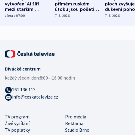
vytvoření AI šíří
přímém ruském
ploch zvyšuje
mezi staršími
útoku jsou pošetilé,
duševní poho
Poláky nebezpečné
míní estonský
ukázala
včera v 07:00
7. 8. 2026
7. 8. 2026
zdravotní rady
bezpečnostní
mezinárodní 
expert
Divácké centrum
každý všední den:
8:00—16:00 hodin
261 136 113
info@ceskatelevize.cz
TV program
Pro média
Živé vysílání
Reklama
TV poplatky
Studio Brno