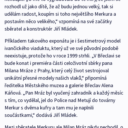
rozhodl už jako dítě, že až budu jednou velký, tak si
udělám radost, koupím si toho největšího Merkura a
postavím něco velikého,“ vzpomíná na své začátky
sběratel a konstruktér Jiří Mládek.
Příkladem takového exponátu je i šestimetrový model
ivančického viaduktu, který už ve své původní podobě
neexistuje, protože ho v roce 1999 strhli. „V Břeclavi se
bude konat i premiéra části celoživotní sbírky pana
Milana Mráze z Prahy, který celý život sestrojoval
unikátní přesné modely našich vlaků,“ připomíná
ředitelka Městského muzea a galerie Břeclav Alena
Káňová. „Pan Mráz byl vyučený zahradník a každý měsíc
s tím, co vydělal, jel do Police nad Metují do továrny
Merkur s dvěma kufry a tam mu je naplnili
součástkami,“ dodává Jiří Mládek.
Mezi sběratele Merkuru ale Milan Mráz nikdy nechodil, o