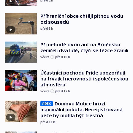
před 2
h
Příhraniční obce chtějí pitnou vodu
od sousedů
před 3
h
Při nehodě dvou aut na Brněnsku
zemřeli dva lidé, čtyři se těžce zranili
včera
před 10
h
Účastníci pochodu Pride upozorňují
na trvající nerovnosti i společenskou
atmosféru
včera
před 12
h
Domovu Mutice hrozí
VIDEO
maximální pokuta. Neregistrovaná
péče by mohla být trestná
před 13
h