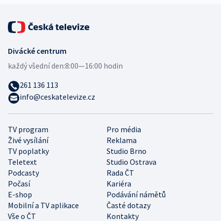
Divácké centrum
každý všední den:
8:00—16:00 hodin
261 136 113
info@ceskatelevize.cz
TV program
Pro média
Živé vysílání
Reklama
TV poplatky
Studio Brno
Teletext
Studio Ostrava
Podcasty
Rada ČT
Počasí
Kariéra
E-shop
Podávání námětů
Mobilní a TV aplikace
Časté dotazy
Vše o ČT
Kontakty