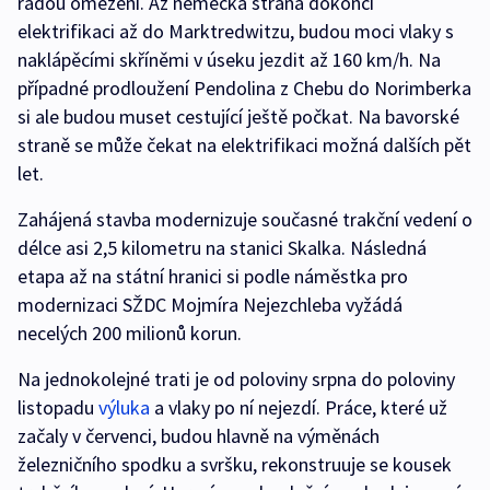
řadou omezení. Až německá strana dokončí
elektrifikaci až do Marktredwitzu, budou moci vlaky s
naklápěcími skříněmi v úseku jezdit až 160 km/h. Na
případné prodloužení Pendolina z Chebu do Norimberka
si ale budou muset cestující ještě počkat. Na bavorské
straně se může čekat na elektrifikaci možná dalších pět
let.
Zahájená stavba modernizuje současné trakční vedení o
délce asi 2,5 kilometru na stanici Skalka. Následná
etapa až na státní hranici si podle náměstka pro
modernizaci SŽDC Mojmíra Nejezchleba vyžádá
necelých 200 milionů korun.
Na jednokolejné trati je od poloviny srpna do poloviny
listopadu
výluka
a vlaky po ní nejezdí. Práce, které už
začaly v červenci, budou hlavně na výměnách
železničního spodku a svršku, rekonstruuje se kousek