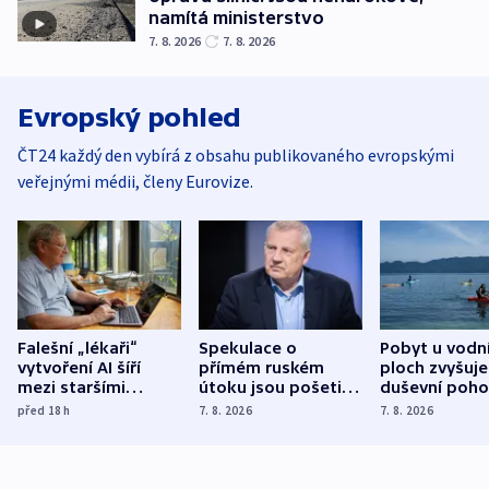
namítá ministerstvo
7. 8. 2026
7. 8. 2026
Evropský pohled
ČT24 každý den vybírá z obsahu publikovaného evropskými
veřejnými médii, členy Eurovize.
Falešní „lékaři“
Spekulace o
Pobyt u vodn
vytvoření AI šíří
přímém ruském
ploch zvyšuje
mezi staršími
útoku jsou pošetilé,
duševní poho
Poláky nebezpečné
míní estonský
ukázala
před 18
h
7. 8. 2026
7. 8. 2026
zdravotní rady
bezpečnostní
mezinárodní 
expert