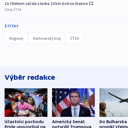
Za Chebem začala stavba 10 km trati na hranice
Zdroj:
ČT24
ŠTÍTKY
Regiony
Karlovarský kraj
ČT24
Výběr redakce
Účastníci pochodu
Americký Senát
Do Bulharska
Pride upozorňují na
potvrdil Trumpova
pronikl zřejm