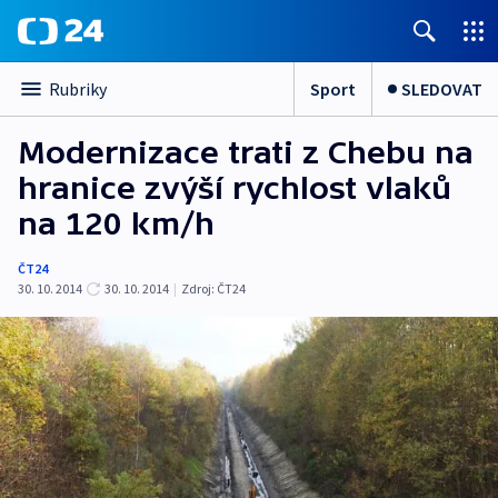
Sport
SLEDOVAT
Rubriky
Modernizace trati z Chebu na
hranice zvýší rychlost vlaků
na 120 km/h
ČT24
30. 10. 2014
30. 10. 2014
|
Zdroj:
ČT24