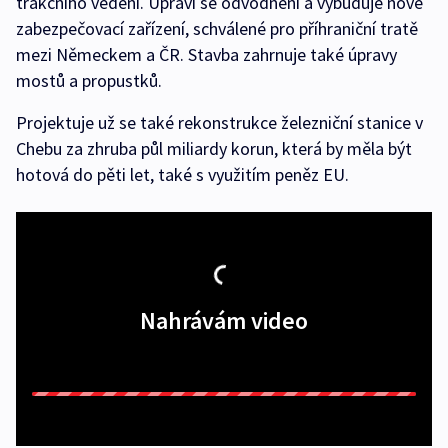
trakčního vedení. Upraví se odvodnění a vybuduje nové
zabezpečovací zařízení, schválené pro příhraniční tratě
mezi Německem a ČR. Stavba zahrnuje také úpravy
mostů a propustků.
Projektuje už se také rekonstrukce železniční stanice v
Chebu za zhruba půl miliardy korun, která by měla být
hotová do pěti let, také s využitím peněz EU.
Nahrávám video