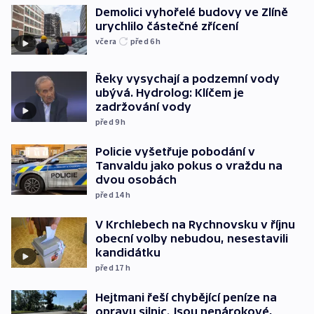
Demolici vyhořelé budovy ve Zlíně
urychlilo částečné zřícení
včera
před 6
h
Řeky vysychají a podzemní vody
ubývá. Hydrolog: Klíčem je
zadržování vody
před 9
h
Policie vyšetřuje pobodání v
Tanvaldu jako pokus o vraždu na
dvou osobách
před 14
h
V Krchlebech na Rychnovsku v říjnu
obecní volby nebudou, nesestavili
kandidátku
před 17
h
Hejtmani řeší chybějící peníze na
opravu silnic. Jsou nenárokové,