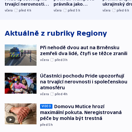
trvající nerovnosti i
právníka jako
ukrajinský dr
společenskou
ministra
explodoval k
včera
před 4
h
včera
před 5
h
včera
před 6
h
atmosféru
spravedlnosti
od plynovod
Aktuálně z rubriky
Regiony
Při nehodě dvou aut na Brněnsku
zemřeli dva lidé, čtyři se těžce zranili
včera
před 3
h
Účastníci pochodu Pride upozorňují
na trvající nerovnosti i společenskou
atmosféru
včera
před 4
h
Domovu Mutice hrozí
VIDEO
maximální pokuta. Neregistrovaná
péče by mohla být trestná
před 5
h