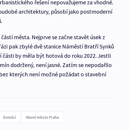
urbanistického řešení nepovažujeme za vhodné.
udobé architektury, působí jako postmoderní
.
í částí města. Nejprve se začne stavět úsek z
 fázi pak zbylé dvě stanice Náměstí Bratří Synků
 části by měla být hotová do roku 2022. Jestli
ín dodržený, není jasné. Zatím se nepodařilo
bez kterých není možné požádat o stavební
Domácí
Hlavní město Praha