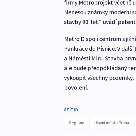
firmy Metroprojekt včetně 
Nenesou známky moderní so
stavby 90. let,“ uvádí petenti
Metro D spojí centrum s jižn
Pankráce do Písnice. V další
a Náměstí Míru. Stavba první
ale bude předpokládaný term
vykoupit všechny pozemky, 
povolení.
ŠTÍTKY
Regiony
Hlavní město Praha