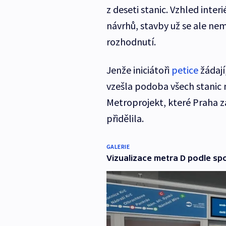
z deseti stanic. Vzhled inter
návrhů, stavby už se ale n
rozhodnutí.
Jenže iniciátoři
petice
žádají
vzešla podoba všech stanic m
Metroprojekt, které Praha z
přidělila.
GALERIE
Vizualizace metra D podle sp