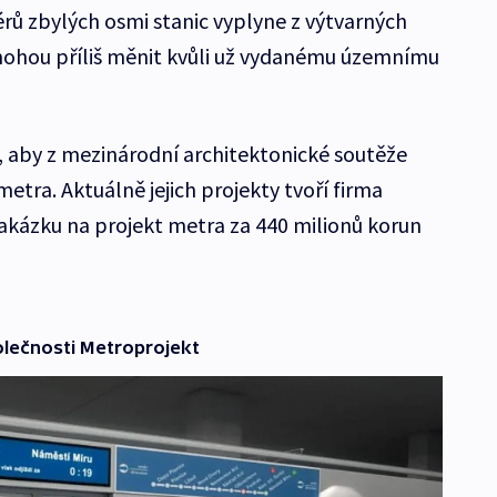
iérů zbylých osmi stanic vyplyne z výtvarných
emohou příliš měnit kvůli už vydanému územnímu
, aby z mezinárodní architektonické soutěže
etra. Aktuálně jejich projekty tvoří firma
akázku na projekt metra za 440 milionů korun
olečnosti Metroprojekt