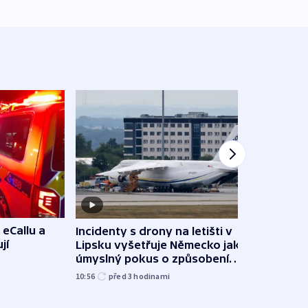
 eCallu a
Incidenty s drony na letišti v
Klima
jí
Lipsku vyšetřuje Německo jako
podn
úmyslný pokus o způsobení
i sví
exploze
10:56
před 3
hodinami
12:08