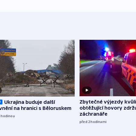
Zbytečné výjezdy kvůli
Ukrajina buduje další
O
obtěžující hovory zdržu
nění na hranici s Běloruskem
záchranáře
1
hodinou
před 2
hodinami