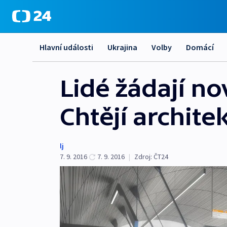
Hlavní události
Ukrajina
Volby
Domácí
Lidé žádají n
Chtějí archit
lj
7. 9. 2016
7. 9. 2016
|
Zdroj:
ČT24