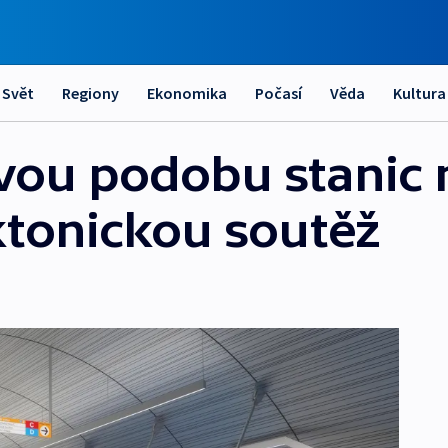
Svět
Regiony
Ekonomika
Počasí
Věda
Kultura
ovou podobu stanic 
ektonickou soutěž