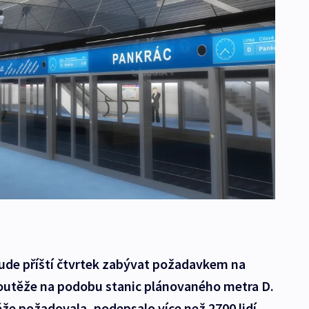
bude příští čtvrtek zabývat požadavkem na
soutěže na podobu stanic plánovaného metra D.
ěže požadovala, podepsalo více než 2700 lidí.