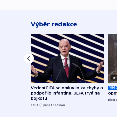
Výběr redakce
Vedení FIFA se omluvilo za chyby a
VIDE
podpořilo Infantina. UEFA trvá na
opev
bojkotu
před 
17:34
před 1
hodinou