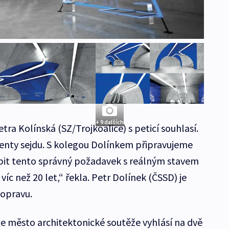
+ 9 dalších
a Kolínská (SZ/Trojkoalice) s peticí souhlasí.
etenty sejdu. S kolegou Dolínkem připravujeme
ubit tento správný požadavek s reálným stavem
 víc než 20 let,“ řekla. Petr Dolínek (ČSSD) je
opravu.
že město architektonické soutěže vyhlásí na dvě