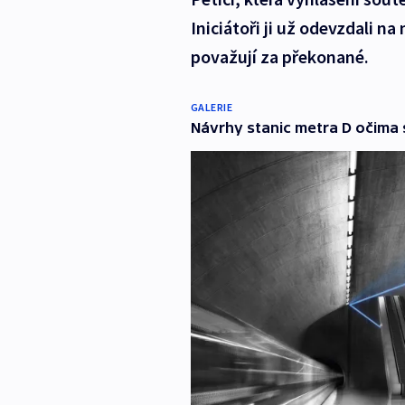
Iniciátoři ji už odevzdali 
považují za překonané.
GALERIE
Návrhy stanic metra D očima 