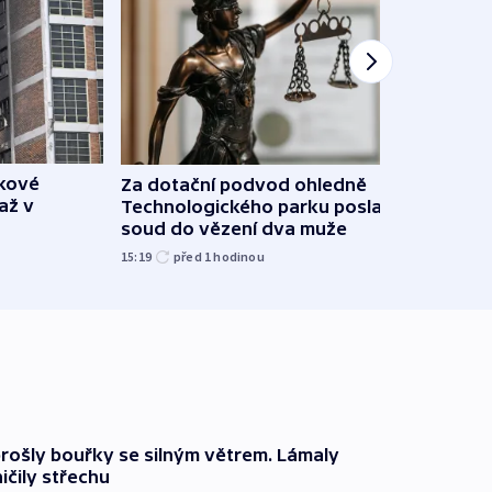
škové
Za dotační podvod ohledně
Letad
až v
Technologického parku poslal
našel
soud do vězení dva muže
píší 
15:19
před 1
hodinou
10:56
prošly bouřky se silným větrem. Lámaly
ičily střechu