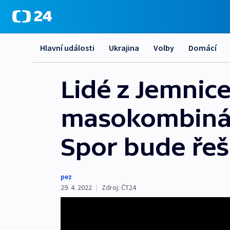
Hlavní události
Ukrajina
Volby
Domácí
Lidé z Jemnic
masokombinátu
Spor bude řeš
pez
29. 4. 2022
|
Zdroj:
ČT24