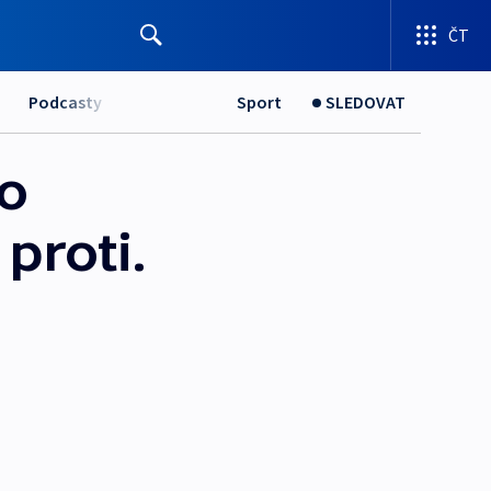
ČT
Podcasty
Sport
SLEDOVAT
 o
proti.