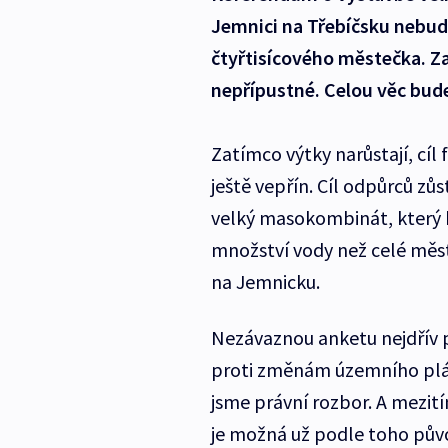
Jemnici na Třebíčsku nebude
čtyřtisícového městečka. Za
nepřípustné. Celou věc bude
Zatímco výtky narůstají, cíl
ještě vepřín. Cíl odpůrců zůs
velký masokombinát, který 
množství vody než celé měst
na Jemnicku.
Nezávaznou anketu nejdřív 
proti změnám územního pl
jsme právní rozbor. A mezit
je možná už podle toho pův