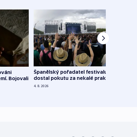
Španělský pořadatel festivalu
ováni
Lesn
dostal pokutu za nekalé praktiky
mí. Bojovali
dopa
zdrav
4. 8. 2026
4. 8. 20