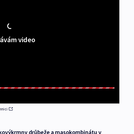
ávám video
nici
lkovýkrmny drůbeže a masokombinátu v