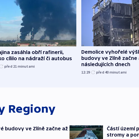
Demolice vyhořelé vý
jina zasáhla obří rafinerii,
budovy ve Zlíně začne 
o cílilo na nádraží či autobus
následujících dnech
před 21
minutami
12:29
před 40
minutami
ky
Regiony
é budovy ve Zlíně začne až
Částí území 
stromy a pon