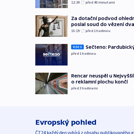
12:29
před 40
minutami
Za dotační podvod ohled
poslal soud do vězení dv
15:19
před 1
hodinou
Sečteno: Pardubický
VIDEO
před 1
hodinou
Rencar neuspěl u Nejvyšší
o reklamní plochu končí
před 3
hodinami
Evropský pohled
ČT24 každý den vybírá z obsahu publikovaného e