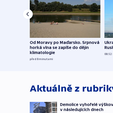
Od Moravy po Maďarsko. Srpnová
Ukra
horká vlna se zapíše do dějin
Rusk
klimatologie
08:52
před 8
minutami
Aktuálně z rubri
Demolice vyhořelé výškov
v následujících dnech