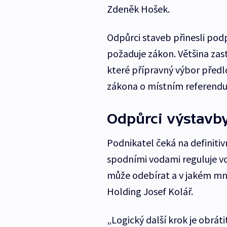
Zdeněk Hošek.
Odpůrci staveb přinesli podpi
požaduje zákon. Většina zastu
které přípravný výbor předlo
zákona o místním referendu 
Odpůrci výstavby
Podnikatel čeká na definitiv
spodními vodami reguluje vo
může odebírat a v jakém mno
Holding Josef Kolář.
„Logický další krok je obrát