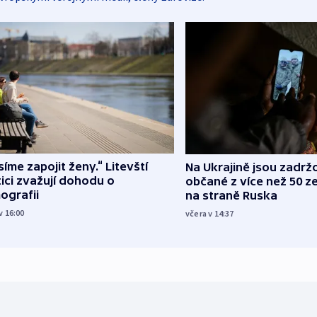
íme zapojit ženy.“ Litevští
Na Ukrajině jsou zadrž
tici zvažují dohodu o
občané z více než 50 ze
ografii
na straně Ruska
v 16:00
včera v 14:37