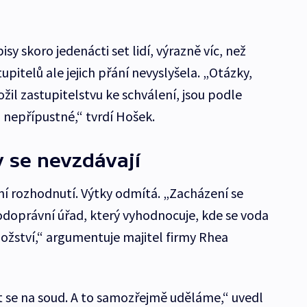
sy skoro jedenácti set lidí, výrazně víc, než
pitelů ale jejich přání nevyslyšela. „Otázky,
žil zastupitelstvu ke schválení, jsou podle
nepřípustné,“ tvrdí Hošek.
 se nevzdávají
ní rozhodnutí. Výtky odmítá. „Zacházení se
doprávní úřad, který vyhodnocuje, kde se voda
žství,“ argumentuje majitel firmy Rhea
it se na soud. A to samozřejmě uděláme,“ uvedl