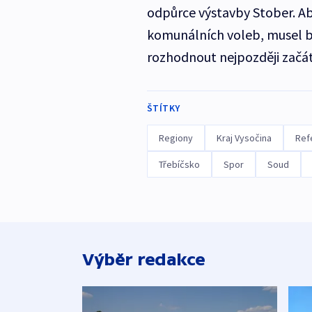
odpůrce výstavby Stober. Ab
komunálních voleb, musel by
rozhodnout nejpozději začá
ŠTÍTKY
Regiony
Kraj Vysočina
Ref
Třebíčsko
Spor
Soud
Výběr redakce