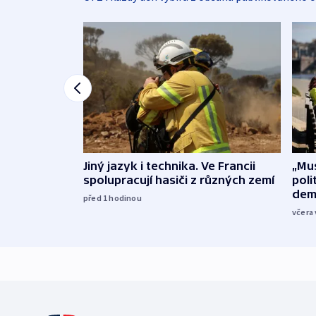
Jiný jazyk i technika. Ve Francii
„Mus
spolupracují hasiči z různých zemí
poli
dem
před 1
hodinou
včera 