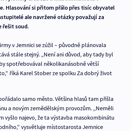
. Hlasování si přitom přálo přes tisíc obyvatel
stupitelé ale navržené otázky považují za
 řešit soud.
 firmy v Jemnici se zúžil – původně plánovala
tává stále stejný. „Není ani důvod, aby tady byl
by spotřebovával několikanásobně větší
o,“ říká Karel Stober ze spolku Za dobrý život
pořádalo samo město. Většina hlasů tam přišla
ánu a novým zemědělským provozům. „Neměli
ím vyšlo najevo, že ta výstavba masokombinátu
odního,“ vysvětluje místostarosta Jemnice