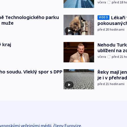
včera
před 18
h
ně Technologického parku
Lékaři 
VIDEO
a muže
pokousaných
před 20
hodinami
 kraj
Nehodu Turka
ublížení na z
včera
před 21
h
ho soudu. Vleklý spor s DPP
Řeky mají je
je i v přehra
před 21
hodinami
vropskými veřejnými médii, členy Eurovize.