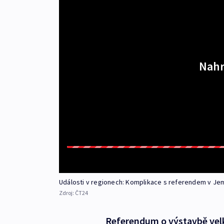
Nahr
Události v regionech: Komplikace s referendem v Jem
Zdroj:
ČT24
Referendum o výstavbě ve