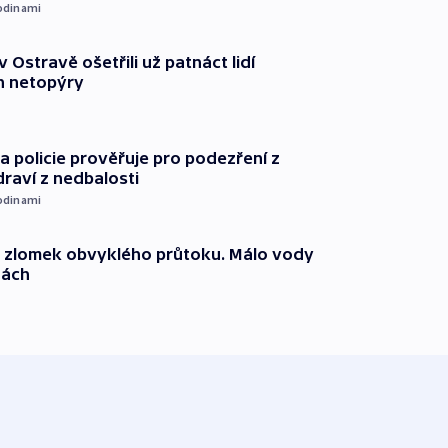
odinami
v Ostravě ošetřili už patnáct lidí
 netopýry
 policie prověřuje pro podezření z
draví z nedbalosti
odinami
n zlomek obvyklého průtoku. Málo vody
dách