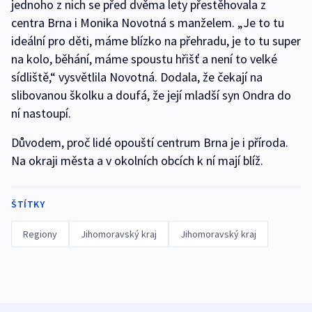
jednoho z nich se před dvěma lety přestěhovala z
centra Brna i Monika Novotná s manželem. „Je to tu
ideální pro děti, máme blízko na přehradu, je to tu super
na kolo, běhání, máme spoustu hřišť a není to velké
sídliště,“ vysvětlila Novotná. Dodala, že čekají na
slibovanou školku a doufá, že její mladší syn Ondra do
ní nastoupí.
Důvodem, proč lidé opouští centrum Brna je i příroda.
Na okraji města a v okolních obcích k ní mají blíž.
ŠTÍTKY
Regiony
Jihomoravský kraj
Jihomoravský kraj