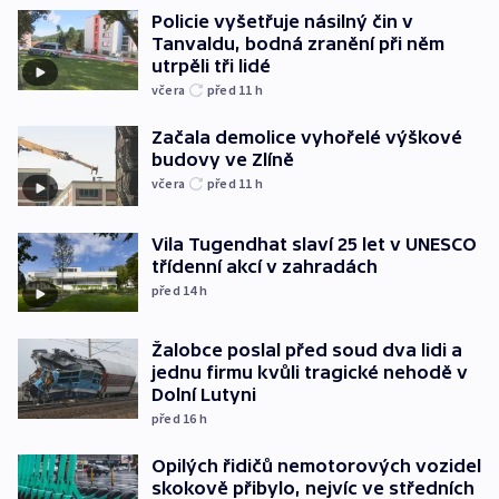
Policie vyšetřuje násilný čin v
Tanvaldu, bodná zranění při něm
utrpěli tři lidé
včera
před 11
h
Začala demolice vyhořelé výškové
budovy ve Zlíně
včera
před 11
h
Vila Tugendhat slaví 25 let v UNESCO
třídenní akcí v zahradách
před 14
h
Žalobce poslal před soud dva lidi a
jednu firmu kvůli tragické nehodě v
Dolní Lutyni
před 16
h
Opilých řidičů nemotorových vozidel
skokově přibylo, nejvíc ve středních