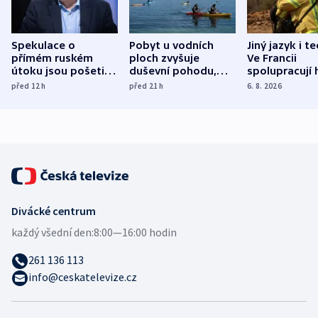
Spekulace o
Pobyt u vodních
Jiný jazyk i t
přímém ruském
ploch zvyšuje
Ve Francii
útoku jsou pošetilé,
duševní pohodu,
spolupracují h
míní estonský
ukázala
různých zemí
před 12
h
před 21
h
6. 8. 2026
bezpečnostní
mezinárodní studie
expert
Divácké centrum
každý všední den:
8:00—16:00 hodin
261 136 113
info@ceskatelevize.cz