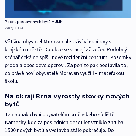
Počet postavených bytů v JMK
Zdroj:
ČT24
Většina obyvatel Moravan ale tráví všední dny v
krajském městě. Do obce se vracejí až večer. Podobný
scénář čeká nejspíš i nové rezidenční centrum. Pozemky
prodala obec developerovi. Za peníze pak postavila to,
co právě noví obyvatelé Moravan využijí – mateřskou
školu.
Na okraji Brna vyrostly stovky nových
bytů
Ta naopak chybí obyvatelům brněnského sídliště
Kamechy, kde za posledních deset let vzniklo zhruba
1500 nových bytů a výstavba stále pokračuje. Do