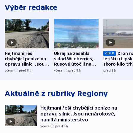
Výběr redakce
Hejtmani řeší
Ukrajina zasáhla
Dron n
VIDEO
chybějící peníze na
sklad Wildberries,
letišti u Lips
opravu silnic. Jsou
Rusové útočili na
skoro kilo trh
nenárokové, namítá
trh, hasiče či
indicie ukazuj
včera
před 8
h
včera
před 8
h
před 8
h
ministerstvo
stadion
Rusko
Aktuálně z rubriky
Regiony
Hejtmani řeší chybějící peníze na
opravu silnic. Jsou nenárokové,
namítá ministerstvo
včera
před 8
h