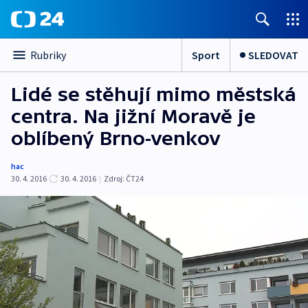
Sport
SLEDOVAT
Rubriky
Lidé se stěhují mimo městská
centra. Na jižní Moravě je
oblíbený Brno-venkov
hac
30. 4. 2016
30. 4. 2016
|
Zdroj:
ČT24