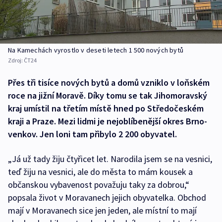
Na Kamechách vyrostlo v deseti letech 1 500 nových bytů
Zdroj:
ČT24
Přes tři tisíce nových bytů a domů vzniklo v loňském
roce na jižní Moravě. Díky tomu se tak Jihomoravský
kraj umístil na třetím místě hned po Středočeském
kraji a Praze. Mezi lidmi je nejoblíbenější okres Brno-
venkov. Jen loni tam přibylo 2 200 obyvatel.
„Já už tady žiju čtyřicet let. Narodila jsem se na vesnici,
teď žiju na vesnici, ale do města to mám kousek a
občanskou vybavenost považuju taky za dobrou,“
popsala život v Moravanech jejich obyvatelka. Obchod
mají v Moravanech sice jen jeden, ale místní to mají