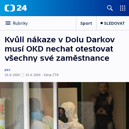
Sport
SLEDOVAT
Rubriky
Kvůli nákaze v Dolu Darkov
musí OKD nechat otestovat
všechny své zaměstnance
pes
15. 6. 2020
15. 6. 2020
|
Zdroj:
ČTK