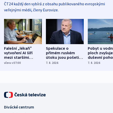
ČT24 každý den vybírá z obsahu publikovaného evropskými
veřejnými médii, členy Eurovize.
Falešní „lékaři“
Spekulace o
Pobyt u vodn
vytvoření AI šíří
přímém ruském
ploch zvyšuje
mezi staršími
útoku jsou pošetilé,
duševní poho
Poláky nebezpečné
míní estonský
ukázala
včera v 07:00
7. 8. 2026
7. 8. 2026
zdravotní rady
bezpečnostní
mezinárodní 
expert
Divácké centrum