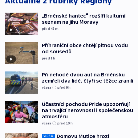
Aktuálně z rubriky
Regiony
„Brněnské hantec“ rozšíří kulturní
seznam na jihu Moravy
před 47
m
Příhraniční obce chtějí pitnou vodu
od sousedů
před 1
h
Při nehodě dvou aut na Brněnsku
zemřeli dva lidé, čtyři se těžce zranili
včera
před 9
h
Účastníci pochodu Pride upozorňují
na trvající nerovnosti i společenskou
atmosféru
včera
před 10
h
Domovu Mutice hrozí
VIDEO