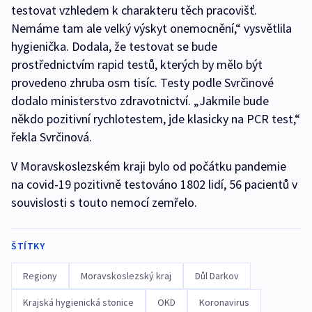
testovat vzhledem k charakteru těch pracovišť.
Nemáme tam ale velký výskyt onemocnění,“ vysvětlila
hygienička. Dodala, že testovat se bude
prostřednictvím rapid testů, kterých by mělo být
provedeno zhruba osm tisíc. Testy podle Svrčinové
dodalo ministerstvo zdravotnictví. „Jakmile bude
někdo pozitivní rychlotestem, jde klasicky na PCR test,“
řekla Svrčinová.
V Moravskoslezském kraji bylo od počátku pandemie
na covid-19 pozitivně testováno 1802 lidí, 56 pacientů v
souvislosti s touto nemocí zemřelo.
ŠTÍTKY
Regiony
Moravskoslezský kraj
Důl Darkov
Krajská hygienická stonice
OKD
Koronavirus