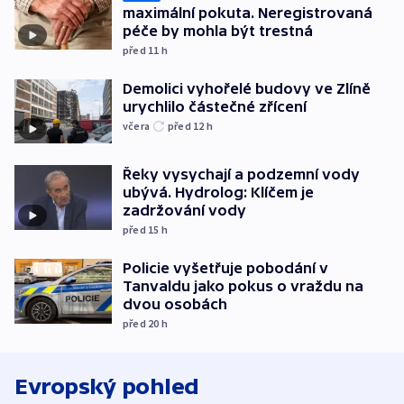
maximální pokuta. Neregistrovaná
péče by mohla být trestná
před 11
h
Demolici vyhořelé budovy ve Zlíně
urychlilo částečné zřícení
včera
před 12
h
Řeky vysychají a podzemní vody
ubývá. Hydrolog: Klíčem je
zadržování vody
před 15
h
Policie vyšetřuje pobodání v
Tanvaldu jako pokus o vraždu na
dvou osobách
před 20
h
Evropský pohled