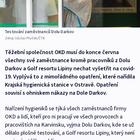
Testování zaměstnanců Dolu Darkov
Zdroj:
Václav Pryček/ČTK
Těžební společnost OKD musí do konce června
všechny své zaměstnance kromě pracovníků z Dolu
Darkov a Golf resortu Lipiny nechat vyšetřit na covid-
19. Vyplývá to z mimořádného opatření, které nařídila
Krajská hygienická stanice v Ostravě. Opatření
souvisí s ohniskem nákazy na Dole Darkov.
Nařízení hygieniků se týká všech zaměstnanců firmy
OKD a lidí, kteří pro ni pracují ve všech provozech a
pracovištích na Karvinsku, vyjma Dolu Darkov, kde se už
dělalo plošné testování, a Golf resortu Lipiny, který není