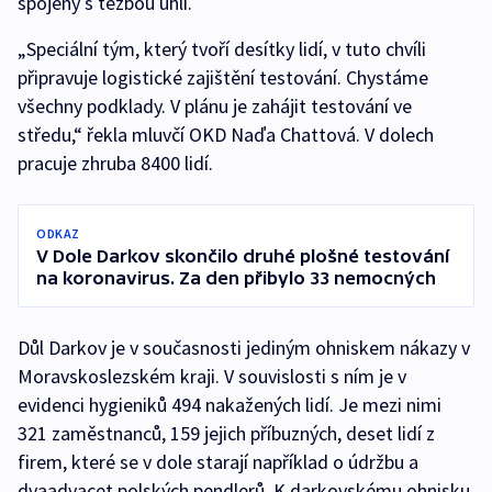
spojený s těžbou uhlí.
„Speciální tým, který tvoří desítky lidí, v tuto chvíli
připravuje logistické zajištění testování. Chystáme
všechny podklady. V plánu je zahájit testování ve
středu,“ řekla mluvčí OKD Naďa Chattová. V dolech
pracuje zhruba 8400 lidí.
ODKAZ
V Dole Darkov skončilo druhé plošné testování
na koronavirus. Za den přibylo 33 nemocných
Důl Darkov je v současnosti jediným ohniskem nákazy v
Moravskoslezském kraji. V souvislosti s ním je v
evidenci hygieniků 494 nakažených lidí. Je mezi nimi
321 zaměstnanců, 159 jejich příbuzných, deset lidí z
firem, které se v dole starají například o údržbu a
dvaadvacet polských pendlerů. K darkovskému ohnisku