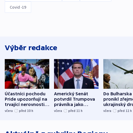
Covid -19
Výběr redakce
Účastníci pochodu
Americký Senát
Do Bulharska
Pride upozorňují na
potvrdil Trumpova
pronikl zřejm
trvající nerovnosti i
právníka jako
ukrajinský dr
společenskou
ministra
explodoval k
včera
před 10
h
včera
před 11
h
včera
před 12
h
atmosféru
spravedlnosti
od plynovod