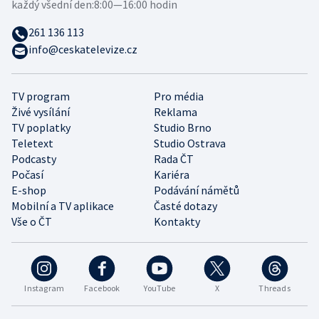
každý všední den:
8:00—16:00 hodin
261 136 113
info@ceskatelevize.cz
TV program
Pro média
Živé vysílání
Reklama
TV poplatky
Studio Brno
Teletext
Studio Ostrava
Podcasty
Rada ČT
Počasí
Kariéra
E-shop
Podávání námětů
Mobilní a TV aplikace
Časté dotazy
Vše o ČT
Kontakty
Instagram
Facebook
YouTube
X
Threads