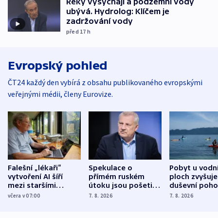
Řeky vysychají a podzemní vody
ubývá. Hydrolog: Klíčem je
zadržování vody
před 17
h
Evropský pohled
ČT24 každý den vybírá z obsahu publikovaného evropskými
veřejnými médii, členy Eurovize.
Falešní „lékaři“
Spekulace o
Pobyt u vodn
vytvoření AI šíří
přímém ruském
ploch zvyšuje
mezi staršími
útoku jsou pošetilé,
duševní poho
Poláky nebezpečné
míní estonský
ukázala
včera v 07:00
7. 8. 2026
7. 8. 2026
zdravotní rady
bezpečnostní
mezinárodní 
expert