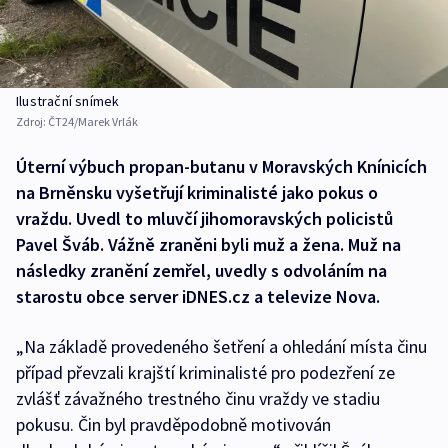
Ilustrační snímek
Zdroj:
ČT24/Marek Vrlák
Úterní výbuch propan-butanu v Moravských Knínicích
na Brněnsku vyšetřují kriminalisté jako pokus o
vraždu. Uvedl to mluvčí jihomoravských policistů
Pavel Šváb. Vážně zraněni byli muž a žena. Muž na
následky zranění zemřel, uvedly s odvoláním na
starostu obce server iDNES.cz a televize Nova.
„Na základě provedeného šetření a ohledání místa činu
případ převzali krajští kriminalisté pro podezření ze
zvlášť závažného trestného činu vraždy ve stadiu
pokusu. Čin byl pravděpodobně motivován