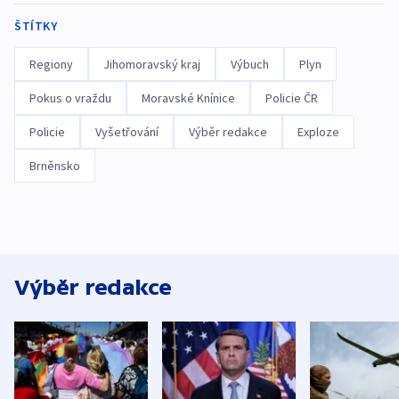
ŠTÍTKY
Regiony
Jihomoravský kraj
Výbuch
Plyn
Pokus o vraždu
Moravské Knínice
Policie ČR
Policie
Vyšetřování
Výběr redakce
Exploze
Brněnsko
Výběr redakce