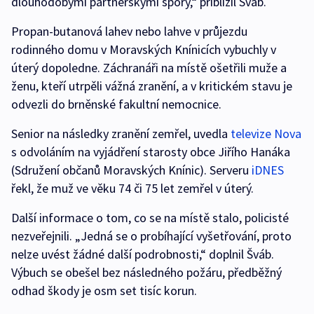
dlouhodobými partnerskými spory,“ přiblížil Šváb.
Propan-butanová lahev nebo lahve v průjezdu
rodinného domu v Moravských Knínicích vybuchly v
úterý dopoledne. Záchranáři na místě ošetřili muže a
ženu, kteří utrpěli vážná zranění, a v kritickém stavu je
odvezli do brněnské fakultní nemocnice.
Senior na následky zranění zemřel, uvedla
televize Nova
s odvoláním na vyjádření starosty obce Jiřího Hanáka
(Sdružení občanů Moravských Knínic). Serveru
iDNES
řekl, že muž ve věku 74 či 75 let zemřel v úterý.
Další informace o tom, co se na místě stalo, policisté
nezveřejnili. „Jedná se o probíhající vyšetřování, proto
nelze uvést žádné další podrobnosti,“ doplnil Šváb.
Výbuch se obešel bez následného požáru, předběžný
odhad škody je osm set tisíc korun.