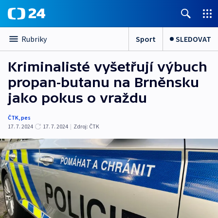
Sport
SLEDOVAT
Rubriky
Kriminalisté vyšetřují výbuch
propan-butanu na Brněnsku
jako pokus o vraždu
ČTK
,
pes
17. 7. 2024
17. 7. 2024
|
Zdroj:
ČTK