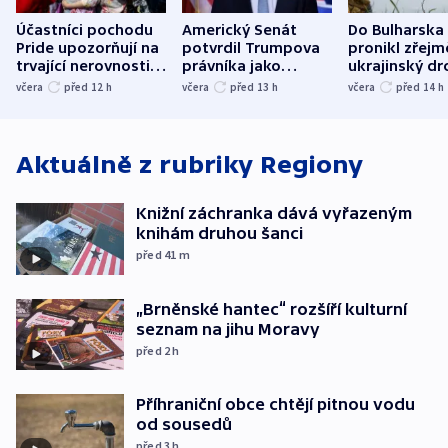
Účastníci pochodu
Americký Senát
Do Bulharska
Pride upozorňují na
potvrdil Trumpova
pronikl zřejm
trvající nerovnosti i
právníka jako
ukrajinský dr
společenskou
ministra
explodoval k
včera
před 12
h
včera
před 13
h
včera
před 14
h
atmosféru
spravedlnosti
od plynovod
Aktuálně z rubriky
Regiony
Knižní záchranka dává vyřazeným
knihám druhou šanci
před 41
m
„Brněnské hantec“ rozšíří kulturní
seznam na jihu Moravy
před 2
h
Příhraniční obce chtějí pitnou vodu
od sousedů
před 3
h