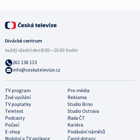
Divácké centrum
každý všední den:
8:00—16:00 hodin
261 136 113
info@ceskatelevize.cz
TV program
Pro média
Živé vysílání
Reklama
TV poplatky
Studio Brno
Teletext
Studio Ostrava
Podcasty
Rada ČT
Počasí
Kariéra
E-shop
Podávání námětů
Mobilní a TV aplikace
Časté dotazy