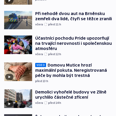
Při nehodě dvou aut na Brněnsku
zemřeli dva lidé, čtyři se těžce zranili
včera
před 11
h
Účastníci pochodu Pride upozorňují
na trvající nerovnosti i společenskou
atmosféru
včera
před 12
h
Domovu Mutice hrozí
VIDEO
maximální pokuta. Neregistrovaná
péče by mohla být trestná
před 13
h
Demolici vyhořelé budovy ve Zlíně
urychlilo částečné zřícení
včera
před 14
h