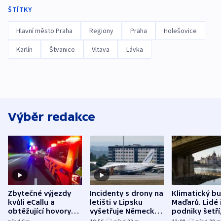
ŠTÍTKY
Hlavní město Praha
Regiony
Praha
Holešovice
Karlín
Štvanice
Vltava
Lávka
Výběr redakce
Zbytečné výjezdy
Incidenty s drony na
Klimatický b
kvůli eCallu a
letišti v Lipsku
Maďarů. Lidé 
obtěžující hovory
vyšetřuje Německo
podniky šetří
zdržují záchranáře
jako úmyslný pokus
omezuje se d