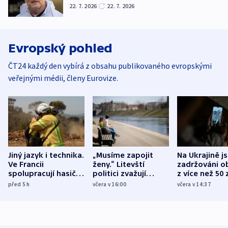
22. 7. 2026
22. 7. 2026
Evropský pohled
ČT24 každý den vybírá z obsahu publikovaného evropskými
veřejnými médii, členy Eurovize.
Jiný jazyk i technika.
„Musíme zapojit
Na Ukrajině j
Ve Francii
ženy.“ Litevští
zadržováni o
spolupracují hasiči z
politici zvažují
z více než 50 
různých zemí
dohodu o
Bojovali na s
před 5
h
včera v 16:00
včera v 14:37
demografii
Ruska