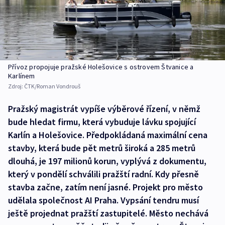
Přívoz propojuje pražské Holešovice s ostrovem Štvanice a
Karlínem
Zdroj:
ČTK/Roman Vondrouš
Pražský magistrát vypíše výběrové řízení, v němž
bude hledat firmu, která vybuduje lávku spojující
Karlín a Holešovice. Předpokládaná maximální cena
stavby, která bude pět metrů široká a 285 metrů
dlouhá, je 197 milionů korun, vyplývá z dokumentu,
který v pondělí schválili pražští radní. Kdy přesně
stavba začne, zatím není jasné. Projekt pro město
udělala společnost AI Praha. Vypsání tendru musí
ještě projednat pražští zastupitelé. Město nechává