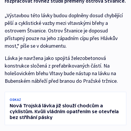
rozpracovat rovněž studii přeměny ostrova Štvanice.
„Výstavbou této lávky budou doplněny dosud chybějící
pěší a cyklistické vazby mezi vltavskými břehy a
ostrovem Štvanice. Ostrov Štvanice je doposud
přístupný pouze na jeho západním cípu přes Hlávkův
most,“ píše se v dokumentu.
Lávka je navržena jako spojitá železobetonová
konstrukce složená z prefabrikovaných částí. Na
holešovickém břehu Vltavy bude nástup na lávku na
Bubenském nábřeží před branou do Pražské tržnice.
ODKAZ
Nová Trojská lávka již slouží chodcům a
cyklistům. Kvůli vládním opatřením se otevřela
bez stříhání pásky