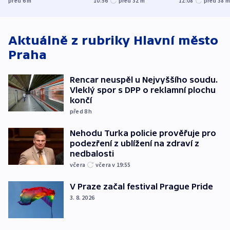
před 6
m
10:56
před 32
m
12:08
před 38
o způsobení
i svícení
exploze
Aktuálně z rubriky
Hlavní město
Praha
Rencar neuspěl u Nejvyššího soudu.
Vleklý spor s DPP o reklamní plochu
končí
před 8
h
Nehodu Turka policie prověřuje pro
podezření z ublížení na zdraví z
nedbalosti
včera
včera v 19:55
V Praze začal festival Prague Pride
3. 8. 2026