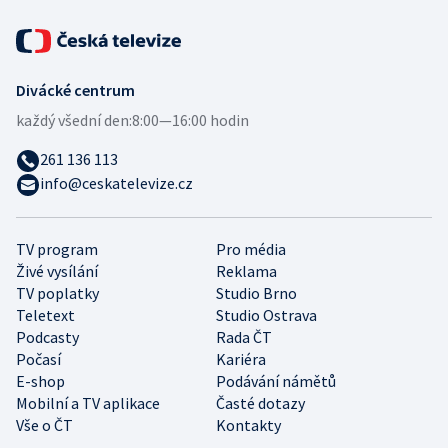
Divácké centrum
každý všední den:
8:00—16:00 hodin
261 136 113
info@ceskatelevize.cz
TV program
Pro média
Živé vysílání
Reklama
TV poplatky
Studio Brno
Teletext
Studio Ostrava
Podcasty
Rada ČT
Počasí
Kariéra
E-shop
Podávání námětů
Mobilní a TV aplikace
Časté dotazy
Vše o ČT
Kontakty