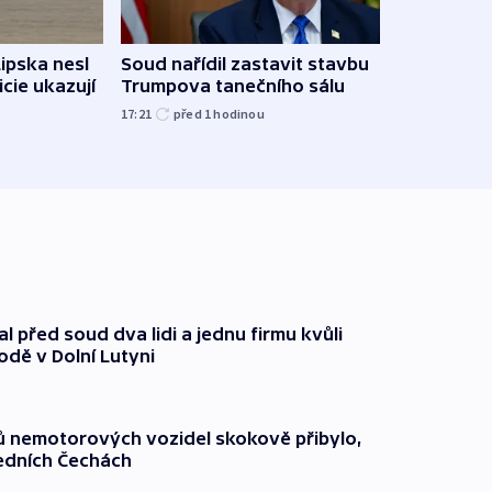
Lipska nesl
Soud nařídil zastavit stavbu
Žido
icie ukazují
Trumpova tanečního sálu
břehu
kriti
17:21
před 1
hodinou
před 1
l před soud dva lidi a jednu firmu kvůli
odě v Dolní Lutyni
čů nemotorových vozidel skokově přibylo,
ředních Čechách