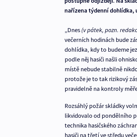
postupně odjíždějí. Na sklá
nařízena týdenní dohlídka, 
„Dnes
(v pátek, pozn. redak
večerních hodinách bude zás
dohlídka, kdy to budeme jezd
podle něj hasiči našli ohnisko
místě nebude stabilně nikdo 
protože je to tak rizikový zá
pravidelně na kontroly měř
Rozsáhlý požár skládky voln
likvidovalo od pondělního p
technika hasičského záchran
hasiči na třetí ve středu ve