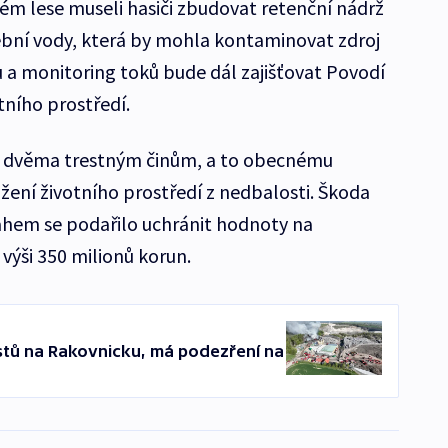
ém lese museli hasiči zbudovat retenční nádrž
ební vody, která by mohla kontaminovat zdroj
ů a monitoring toků bude dál zajišťovat Povodí
tního prostředí.
li dvěma trestným činům, a to obecnému
žení životního prostředí z nedbalosti. Škoda
ahem se podařilo uchránit hodnoty na
 výši 350 milionů korun.
astů na Rakovnicku, má podezření na