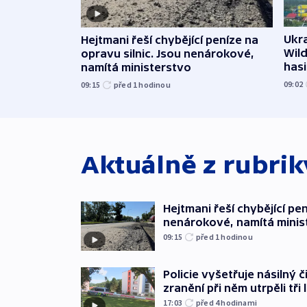
Ukra
Hejtmani řeší chybějící peníze na
Wild
opravu silnic. Jsou nenárokové,
hasi
namítá ministerstvo
09:02
09:15
před 1
hodinou
Aktuálně z rubri
Hejtmani řeší chybějící pen
nenárokové, namítá minis
09:15
před 1
hodinou
Policie vyšetřuje násilný 
zranění při něm utrpěli tři 
17:03
před 4
hodinami