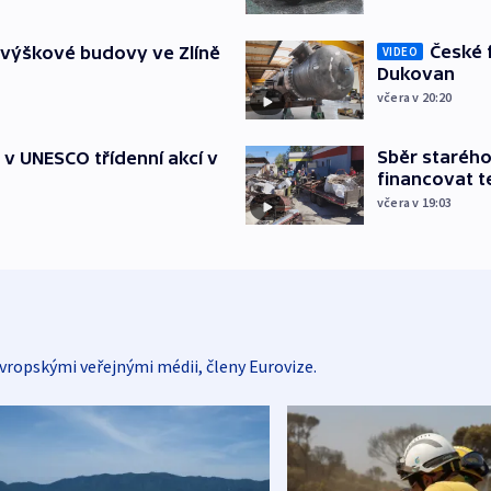
České 
 výškové budovy ve Zlíně
VIDEO
Dukovan
včera v 20:20
Sběr staréh
t v UNESCO třídenní akcí v
financovat t
včera v 19:03
vropskými veřejnými médii, členy Eurovize.