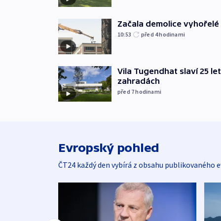
Začala demolice vyhořelé
10:53
před 4
hodinami
Vila Tugendhat slaví 25 le
zahradách
před 7
hodinami
Evropský pohled
ČT24 každý den vybírá z obsahu publikovaného e