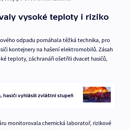
aly vysoké teploty i riziko
tového odpadu pomáhala těžká technika, pro
siči kontejnery na hašení elektromobilů. Zásah
 teploty, záchranáři ošetřili dvacet hasičů,
 hasiči vyhlásili zvláštní stupeň
áru monitorovala chemická laboratoř, rizikové