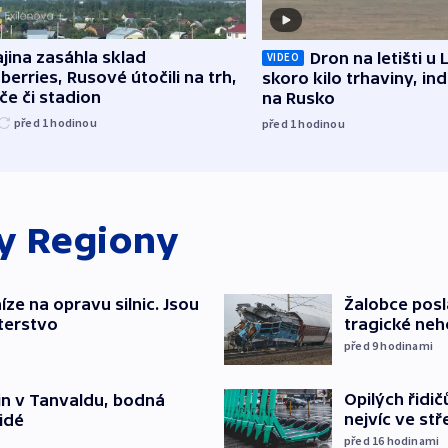
jina zasáhla sklad
Dron na letišti u 
VIDEO
berries, Rusové útočili na trh,
skoro kilo trhaviny, ind
če či stadion
na Rusko
před 1
hodinou
před 1
hodinou
ky
Regiony
íze na opravu silnic. Jsou
Žalobce posla
terstvo
tragické neh
před 9
hodinami
Opilých řidi
čin v Tanvaldu, bodná
nejvíc ve st
lidé
před 16
hodinami