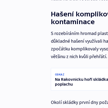
Hašení komplikov
kontaminace
S rozebíráním hromad plas
důkladné hašení využívali ha
zpočátku komplikovaly vysoké
většinu z nich kvůli přehřátí.
ODKAZ
Na Rakovnicku hoří skládka,
poplachu
Okolí skládky první dny pož