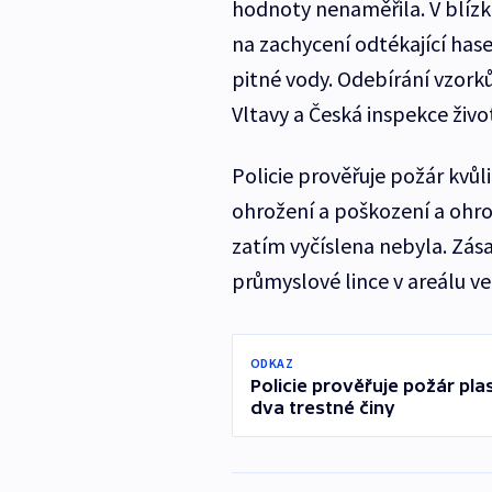
hodnoty nenaměřila. V blízk
na zachycení odtékající has
pitné vody. Odebírání vzork
Vltavy a Česká inspekce živo
Policie prověřuje požár kvů
ohrožení a poškození a ohro
zatím vyčíslena nebyla. Zás
průmyslové lince v areálu ve
ODKAZ
Policie prověřuje požár pl
dva trestné činy