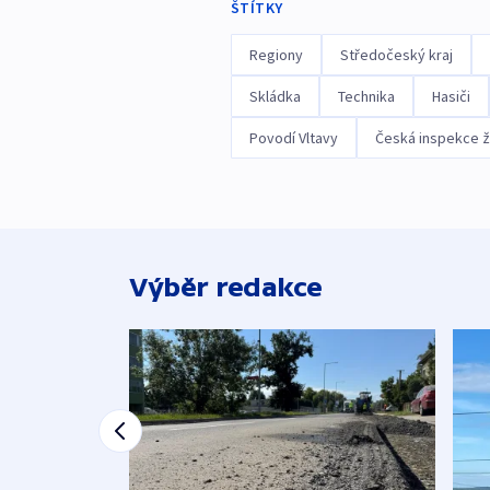
ŠTÍTKY
Regiony
Středočeský kraj
Skládka
Technika
Hasiči
Povodí Vltavy
Česká inspekce ž
Výběr redakce