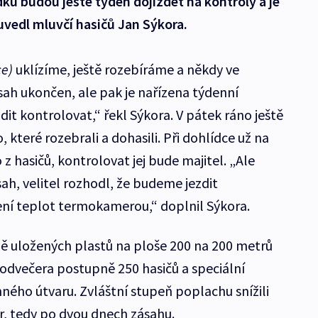
dku budou ještě týden dojíždět na kontroly a je
uvedl mluvčí hasičů Jan Sýkora.
ce)
uklízíme, ještě rozebíráme a někdy ve
ah ukončen, ale pak je nařízena týdenní
it kontrolovat,“ řekl Sýkora. V pátek ráno ještě
, které rozebrali a dohasili. Při dohlídce už na
z hasičů, kontrolovat jej bude majitel. „Ale
sah, velitel rozhodl, že budeme jezdit
ení teplot termokamerou,“ doplnil Sýkora.
ě uložených plastů na ploše 200 na 200 metrů
odvečera postupně 250 hasičů a speciální
ného útvaru. Zvláštní stupeň poplachu snížili
čer, tedy po dvou dnech zásahu.