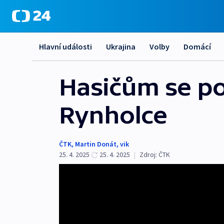
Hlavní události
Ukrajina
Volby
Domácí
Hasičům se po
Rynholce
ČTK
,
Martin Donát
,
vik
25. 4. 2025
25. 4. 2025
|
Zdroj:
ČTK