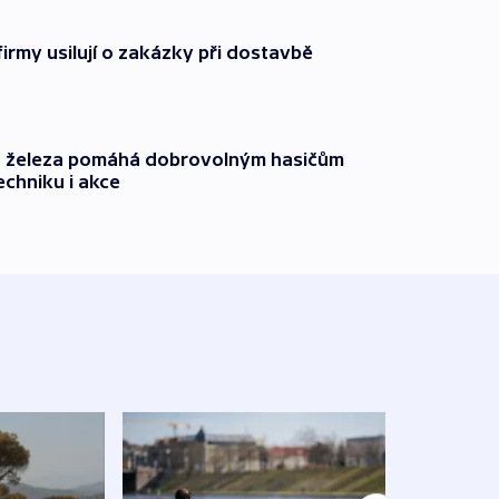
firmy usilují o zakázky při dostavbě
o železa pomáhá dobrovolným hasičům
echniku i akce