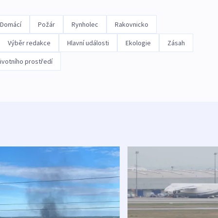
Domácí
Požár
Rynholec
Rakovnicko
Výběr redakce
Hlavní události
Ekologie
Zásah
ivotního prostředí