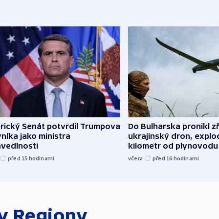
rický Senát potvrdil Trumpova
Do Bulharska pronikl z
níka jako ministra
ukrajinský dron, explo
avedlnosti
kilometr od plynovodu
před 15
hodinami
včera
před 16
hodinami
ky
Regiony