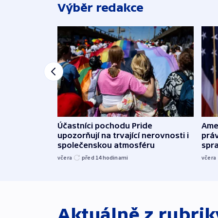
Výběr redakce
Účastníci pochodu Pride
Ame
upozorňují na trvající nerovnosti i
práv
společenskou atmosféru
spr
včera
před 14
hodinami
včera
Aktuálně z rubri