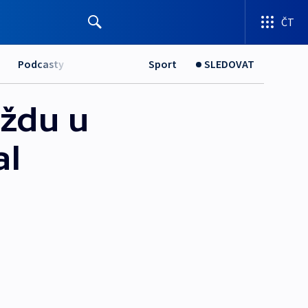
ČT
Podcasty
Sport
SLEDOVAT
aždu u
al