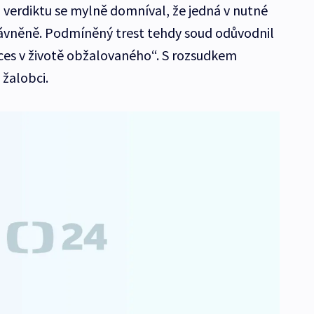
verdiktu se mylně domníval, že jedná v nutné
ávněně. Podmíněný trest tehdy soud odůvodnil
xces v životě obžalovaného“. S rozsudkem
 žalobci.