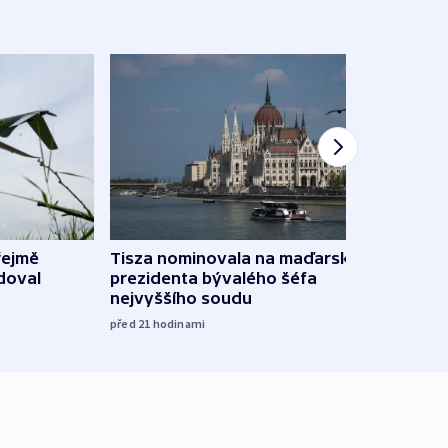
řejmě
Tisza nominovala na maďarského
Ruský
doval
prezidenta bývalého šéfa
čtyři 
nejvyššího soudu
včera
před 21
hodinami