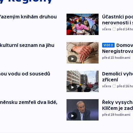
yřazeným knihám druhou
Účastníci po
nerovnosti i
včera
před 14
h
kulturní seznam na jihu
Domovu
VIDEO
Neregistrova
před 15
hodinami
itnou vodu od sousedů
Demolici vyh
zřícení
včera
před 16
h
něnsku zemřeli dva lidé,
Řeky vysycha
Klíčem je za
před 19
hodinami