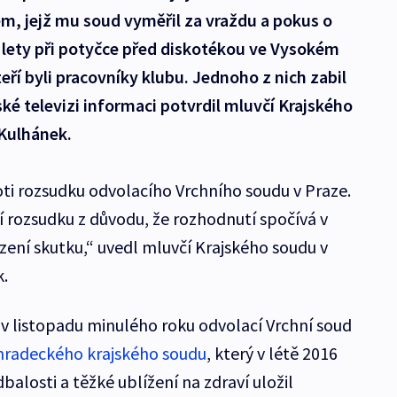
m, jejž mu soud vyměřil za vraždu a pokus o
 lety při potyčce před diskotékou ve Vysokém
teří byli pracovníky klubu. Jednoho z nich zabil
ké televizi informaci potvrdil mluvčí Krajského
 Kulhánek.
ti rozsudku odvolacího Vrchního soudu v Praze.
 rozsudku z důvodu, že rozhodnutí spočívá v
ní skutku,“ uvedl mluvčí Krajského soudu v
.
v listopadu minulého roku odvolací Vrchní soud
hradeckého krajského soudu
, který v létě 2016
balosti a těžké ublížení na zdraví uložil