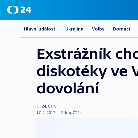
Hlavní události
Ukrajina
Volby
Domácí
Exstrážník chc
diskotéky ve 
dovolání
ČT24
,
ČTK
17. 2. 2017
|
Zdroj:
ČT24