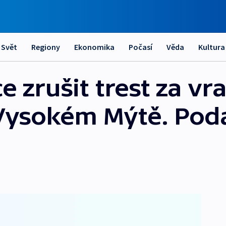
Svět
Regiony
Ekonomika
Počasí
Věda
Kultura
e zrušit trest za vr
Vysokém Mýtě. Pod