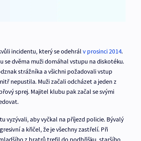
vůli incidentu, který se odehrál
v prosinci 2014
.
olu se dvěma muži domáhal vstupu na diskotéku.
dznak strážníka a všichni požadovali vstup
itř nepustila. Muži začali odcházet a jeden z
řový sprej. Majitel klubu pak začal se svými
edovat.
u vyzývali, aby vyčkal na příjezd policie. Bývalý
resivní a křičel, že je všechny zastřelí. Při
ladšího z bratrů trefil do podbřišku, staršího