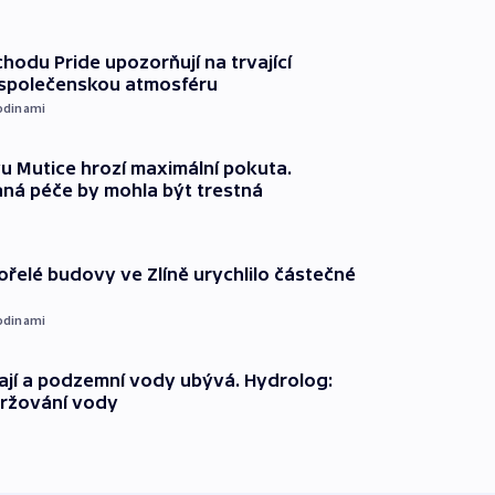
chodu Pride upozorňují na trvající
 společenskou atmosféru
odinami
 Mutice hrozí maximální pokuta.
ná péče by mohla být trestná
ořelé budovy ve Zlíně urychlilo částečné
odinami
jí a podzemní vody ubývá. Hydrolog:
držování vody