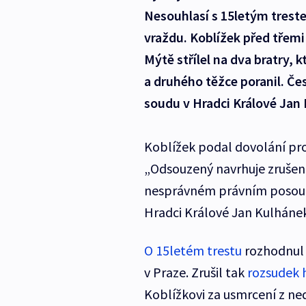
Nesouhlasí s 15letým treste
vraždu. Koblížek před třemi
Mýtě střílel na dva bratry, k
a druhého těžce poranil. Čes
soudu v Hradci Králové Jan
Koblížek podal dovolání pro
„Odsouzený navrhuje zrušení
nesprávném právním posouze
Hradci Králové Jan Kulhánek
O 15letém trestu
rozhodnul 
v Praze. Zrušil tak
rozsudek 
Koblížkovi za usmrcení z ned