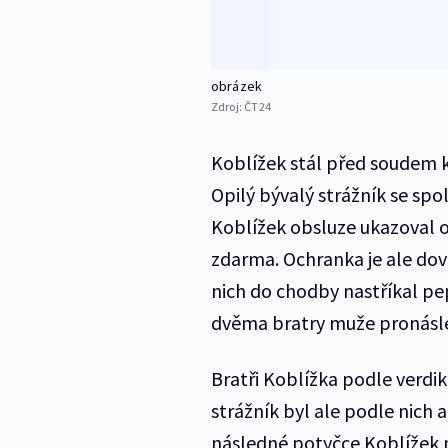
obrázek
Zdroj:
ČT24
Koblížek stál před soudem k
Opilý bývalý strážník se sp
Koblížek obsluze ukazoval o
zdarma. Ochranka je ale dovn
nich do chodby nastříkal pep
dvěma bratry muže pronásl
Bratři Koblížka podle verdikt
strážník byl ale podle nich ag
následné potyčce Koblížek m