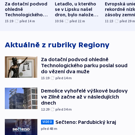
Za dotační podvod
Letadlo, u kterého
Evropská uni
ohledně
se v Lipsku našel
rekordně níz
Technologického
dron, bylo naložené
zásoby zemn
parku poslal soud
municí, píší média
plynu
15:19
před 14
m
10:56
před 22
m
11:23
před 29
do vězení dva muže
Aktuálně z rubriky
Regiony
Za dotační podvod ohledně
Technologického parku poslal soud
do vězení dva muže
15:19
před 14
m
Demolice vyhořelé výškové budovy
ve Zlíně začne až v následujících
dnech
12:29
před 34
m
Sečteno: Pardubický kraj
VIDEO
před 48
m