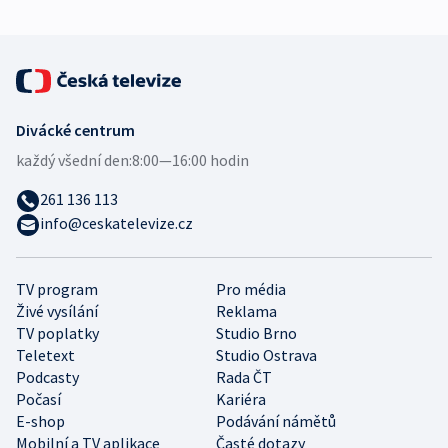
Divácké centrum
každý všední den:
8:00—16:00 hodin
261 136 113
info@ceskatelevize.cz
TV program
Pro média
Živé vysílání
Reklama
TV poplatky
Studio Brno
Teletext
Studio Ostrava
Podcasty
Rada ČT
Počasí
Kariéra
E-shop
Podávání námětů
Mobilní a TV aplikace
Časté dotazy