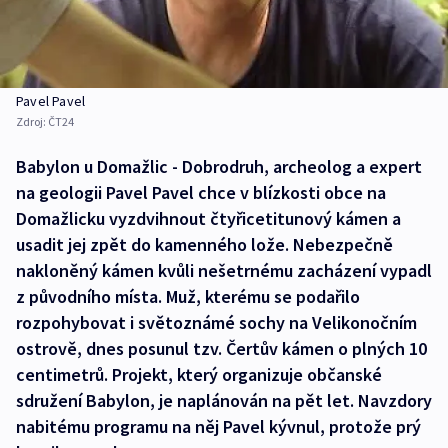
Pavel Pavel
Zdroj:
ČT24
Babylon u Domažlic - Dobrodruh, archeolog a expert
na geologii Pavel Pavel chce v blízkosti obce na
Domažlicku vyzdvihnout čtyřicetitunový kámen a
usadit jej zpět do kamenného lože. Nebezpečně
nakloněný kámen kvůli nešetrnému zacházení vypadl
z původního místa. Muž, kterému se podařilo
rozpohybovat i světoznámé sochy na Velikonočním
ostrově, dnes posunul tzv. Čertův kámen o plných 10
centimetrů. Projekt, který organizuje občanské
sdružení Babylon, je naplánován na pět let. Navzdory
nabitému programu na něj Pavel kývnul, protože prý