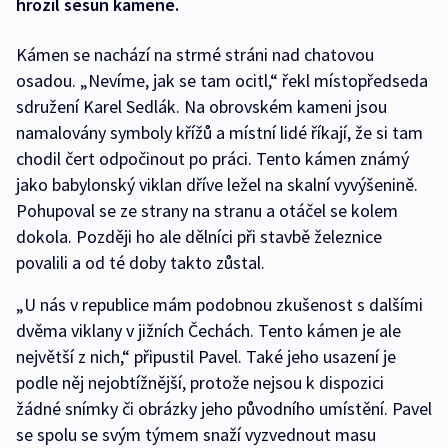
hrozil sesun kamene.
Kámen se nachází na strmé stráni nad chatovou
osadou. „Nevíme, jak se tam ocitl,“ řekl místopředseda
sdružení Karel Sedlák. Na obrovském kameni jsou
namalovány symboly křížů a místní lidé říkají, že si tam
chodil čert odpočinout po práci. Tento kámen známý
jako babylonský viklan dříve ležel na skalní vyvýšenině.
Pohupoval se ze strany na stranu a otáčel se kolem
dokola. Později ho ale dělníci při stavbě železnice
povalili a od té doby takto zůstal.
„U nás v republice mám podobnou zkušenost s dalšími
dvěma viklany v jižních Čechách. Tento kámen je ale
největší z nich,“ připustil Pavel. Také jeho usazení je
podle něj nejobtížnější, protože nejsou k dispozici
žádné snímky či obrázky jeho původního umístění. Pavel
se spolu se svým týmem snaží vyzvednout masu