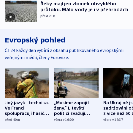
Řeky mají jen zlomek obvyklého
průtoku. Málo vody je i v přehradách
před 20
h
Evropský pohled
ČT24 každý den vybírá z obsahu publikovaného evropskými
veřejnými médii, členy Eurovize.
Jiný jazyk i technika.
„Musíme zapojit
Na Ukrajině j
Ve Francii
ženy.“ Litevští
zadržováni o
spolupracují hasiči z
politici zvažují
z více než 50 
různých zemí
dohodu o
Bojovali na s
před 40
m
včera v 16:00
včera v 14:37
demografii
Ruska