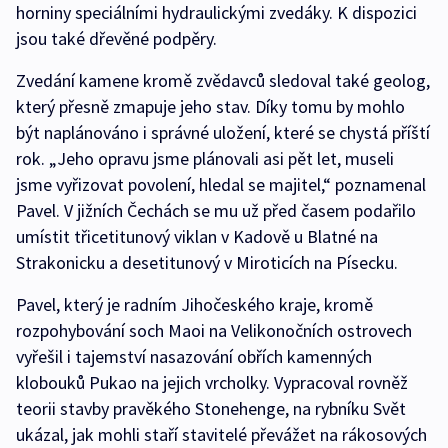
horniny speciálními hydraulickými zvedáky. K dispozici
jsou také dřevěné podpěry.
Zvedání kamene kromě zvědavců sledoval také geolog,
který přesně zmapuje jeho stav. Díky tomu by mohlo
být naplánováno i správné uložení, které se chystá příští
rok. „Jeho opravu jsme plánovali asi pět let, museli
jsme vyřizovat povolení, hledal se majitel,“ poznamenal
Pavel. V jižních Čechách se mu už před časem podařilo
umístit třicetitunový viklan v Kadově u Blatné na
Strakonicku a desetitunový v Miroticích na Písecku.
Pavel, který je radním Jihočeského kraje, kromě
rozpohybování soch Maoi na Velikonočních ostrovech
vyřešil i tajemství nasazování obřích kamenných
klobouků Pukao na jejich vrcholky. Vypracoval rovněž
teorii stavby pravěkého Stonehenge, na rybníku Svět
ukázal, jak mohli staří stavitelé převážet na rákosových