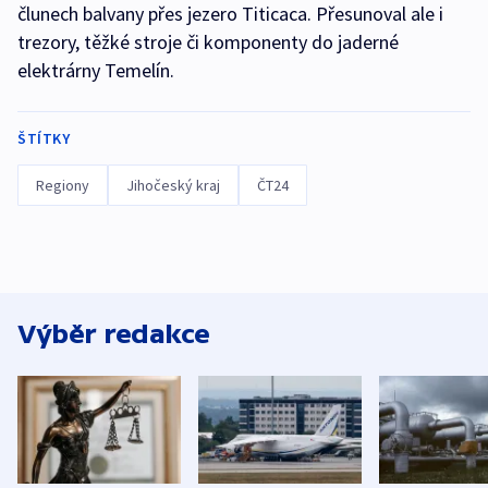
člunech balvany přes jezero Titicaca. Přesunoval ale i
trezory, těžké stroje či komponenty do jaderné
elektrárny Temelín.
ŠTÍTKY
Regiony
Jihočeský kraj
ČT24
Výběr redakce