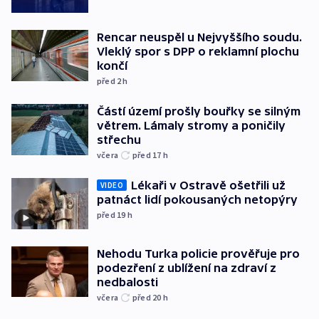
Rencar neuspěl u Nejvyššího soudu.
Vleklý spor s DPP o reklamní plochu
končí
před 2
h
Částí území prošly bouřky se silným
větrem. Lámaly stromy a poničily
střechu
včera
před 17
h
Lékaři v Ostravě ošetřili už
VIDEO
patnáct lidí pokousaných netopýry
před 19
h
Nehodu Turka policie prověřuje pro
podezření z ublížení na zdraví z
nedbalosti
včera
před 20
h