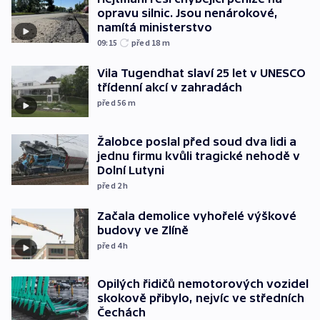
opravu silnic. Jsou nenárokové,
namítá ministerstvo
09:15
před 18
m
Vila Tugendhat slaví 25 let v UNESCO
třídenní akcí v zahradách
před 56
m
Žalobce poslal před soud dva lidi a
jednu firmu kvůli tragické nehodě v
Dolní Lutyni
před 2
h
Začala demolice vyhořelé výškové
budovy ve Zlíně
před 4
h
Opilých řidičů nemotorových vozidel
skokově přibylo, nejvíc ve středních
Čechách