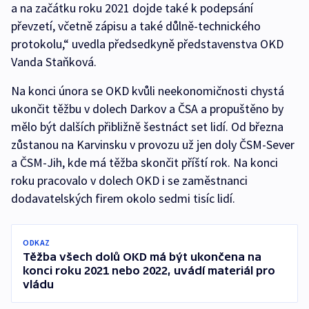
a na začátku roku 2021 dojde také k podepsání
převzetí, včetně zápisu a také důlně-technického
protokolu,“ uvedla předsedkyně představenstva OKD
Vanda Staňková.
Na konci února se OKD kvůli neekonomičnosti chystá
ukončit těžbu v dolech Darkov a ČSA a propuštěno by
mělo být dalších přibližně šestnáct set lidí. Od března
zůstanou na Karvinsku v provozu už jen doly ČSM-Sever
a ČSM-Jih, kde má těžba skončit příští rok. Na konci
roku pracovalo v dolech OKD i se zaměstnanci
dodavatelských firem okolo sedmi tisíc lidí.
ODKAZ
Těžba všech dolů OKD má být ukončena na
konci roku 2021 nebo 2022, uvádí materiál pro
vládu