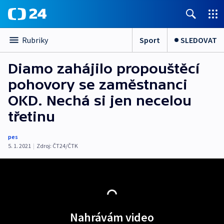
Sport
SLEDOVAT
Rubriky
Diamo zahájilo propouštěcí
pohovory se zaměstnanci
OKD. Nechá si jen necelou
třetinu
pes
5. 1. 2021
|
Zdroj:
ČT24/ČTK
Nahrávám video