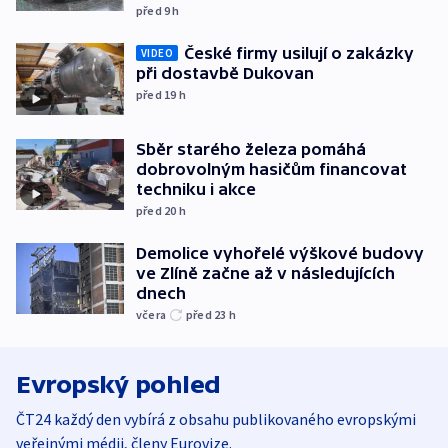
před 9
h
České firmy usilují o zakázky
VIDEO
při dostavbě Dukovan
před 19
h
Sběr starého železa pomáhá
dobrovolným hasičům financovat
techniku i akce
před 20
h
Demolice vyhořelé výškové budovy
ve Zlíně začne až v následujících
dnech
včera
před 23
h
Evropský pohled
ČT24 každý den vybírá z obsahu publikovaného evropskými
veřejnými médii, členy Eurovize.