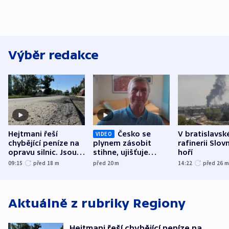
Výběr redakce
Hejtmani řeší
Česko se
V bratislavsk
VIDEO
chybějící peníze na
plynem zásobit
rafinerii Slov
opravu silnic. Jsou
stihne, ujišťuje
hoří
nenárokové, namítá
expert. Snížení cen
09:15
před 18
m
před 20
m
14:22
před 26
ministerstvo
však slíbit nelze
Aktuálně z rubriky
Regiony
Hejtmani řeší chybějící peníze na