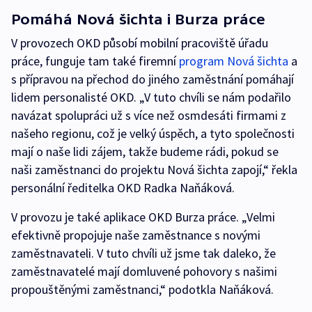
Pomáhá Nová šichta i Burza práce
V provozech OKD působí mobilní pracoviště úřadu
práce, funguje tam také firemní
program Nová šichta
a
s přípravou na přechod do jiného zaměstnání pomáhají
lidem personalisté OKD. „V tuto chvíli se nám podařilo
navázat spolupráci už s více než osmdesáti firmami z
našeho regionu, což je velký úspěch, a tyto společnosti
mají o naše lidi zájem, takže budeme rádi, pokud se
naši zaměstnanci do projektu Nová šichta zapojí,“ řekla
personální ředitelka OKD Radka Naňáková.
V provozu je také aplikace OKD Burza práce. „Velmi
efektivně propojuje naše zaměstnance s novými
zaměstnavateli. V tuto chvíli už jsme tak daleko, že
zaměstnavatelé mají domluvené pohovory s našimi
propouštěnými zaměstnanci,“ podotkla Naňáková.