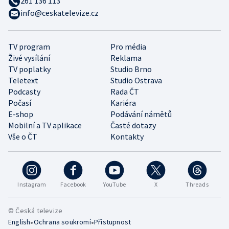
261 136 113
info@ceskatelevize.cz
TV program
Pro média
Živé vysílání
Reklama
TV poplatky
Studio Brno
Teletext
Studio Ostrava
Podcasty
Rada ČT
Počasí
Kariéra
E-shop
Podávání námětů
Mobilní a TV aplikace
Časté dotazy
Vše o ČT
Kontakty
Instagram
Facebook
YouTube
X
Threads
© Česká televize
•
•
English
Ochrana soukromí
Přístupnost