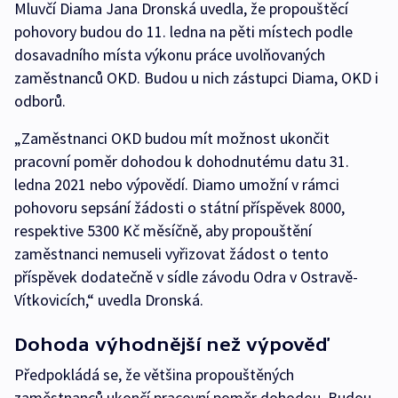
Mluvčí Diama Jana Dronská uvedla, že propouštěcí
pohovory budou do 11. ledna na pěti místech podle
dosavadního místa výkonu práce uvolňovaných
zaměstnanců OKD. Budou u nich zástupci Diama, OKD i
odborů.
„Zaměstnanci OKD budou mít možnost ukončit
pracovní poměr dohodou k dohodnutému datu 31.
ledna 2021 nebo výpovědí. Diamo umožní v rámci
pohovoru sepsání žádosti o státní příspěvek 8000,
respektive 5300 Kč měsíčně, aby propouštění
zaměstnanci nemuseli vyřizovat žádost o tento
příspěvek dodatečně v sídle závodu Odra v Ostravě-
Vítkovicích,“ uvedla Dronská.
Dohoda výhodnější než výpověď
Předpokládá se, že většina propouštěných
zaměstnanců ukončí pracovní poměr dohodou. Budou