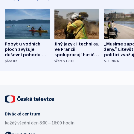
Pobyt u vodních
Jiný jazyk i technika.
„Musíme zapo
ploch zvyšuje
Ve Francii
ženy.“ Litevšt
duševní pohodu,
spolupracují hasiči z
politici zvažuj
ukázala
různých zemí
dohodu o
před 8
h
včera v 15:30
5. 8. 2026
mezinárodní studie
demografii
Divácké centrum
každý všední den:
8:00—16:00 hodin