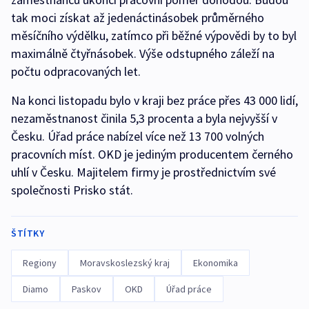
tak moci získat až jedenáctinásobek průměrného
měsíčního výdělku, zatímco při běžné výpovědi by to byl
maximálně čtyřnásobek. Výše odstupného záleží na
počtu odpracovaných let.
Na konci listopadu bylo v kraji bez práce přes 43 000 lidí,
nezaměstnanost činila 5,3 procenta a byla nejvyšší v
Česku. Úřad práce nabízel více než 13 700 volných
pracovních míst. OKD je jediným producentem černého
uhlí v Česku. Majitelem firmy je prostřednictvím své
společnosti Prisko stát.
ŠTÍTKY
Regiony
Moravskoslezský kraj
Ekonomika
Diamo
Paskov
OKD
Úřad práce