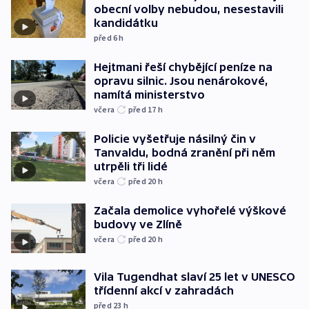
obecní volby nebudou, nesestavili
kandidátku
před 6
h
Hejtmani řeší chybějící peníze na
opravu silnic. Jsou nenárokové,
namítá ministerstvo
včera
před 17
h
Policie vyšetřuje násilný čin v
Tanvaldu, bodná zranění při něm
utrpěli tři lidé
včera
před 20
h
Začala demolice vyhořelé výškové
budovy ve Zlíně
včera
před 20
h
Vila Tugendhat slaví 25 let v UNESCO
třídenní akcí v zahradách
před 23
h