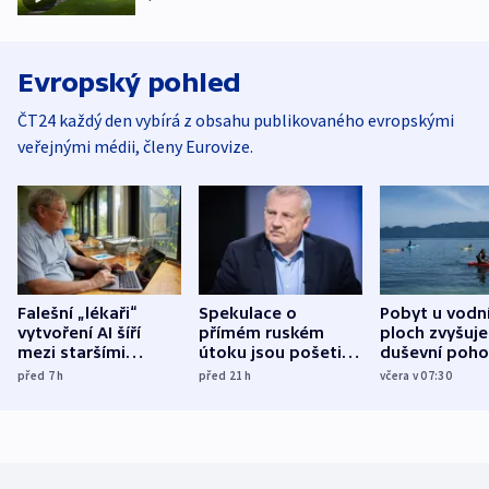
Evropský pohled
ČT24 každý den vybírá z obsahu publikovaného evropskými
veřejnými médii, členy Eurovize.
Falešní „lékaři“
Spekulace o
Pobyt u vodn
vytvoření AI šíří
přímém ruském
ploch zvyšuje
mezi staršími
útoku jsou pošetilé,
duševní poho
Poláky nebezpečné
míní estonský
ukázala
před 7
h
před 21
h
včera v 07:30
zdravotní rady
bezpečnostní
mezinárodní 
expert