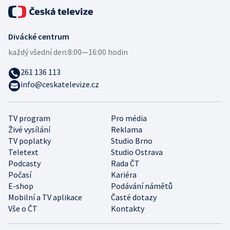
Divácké centrum
každý všední den:
8:00—16:00 hodin
261 136 113
info@ceskatelevize.cz
TV program
Pro média
Živé vysílání
Reklama
TV poplatky
Studio Brno
Teletext
Studio Ostrava
Podcasty
Rada ČT
Počasí
Kariéra
E-shop
Podávání námětů
Mobilní a TV aplikace
Časté dotazy
Vše o ČT
Kontakty