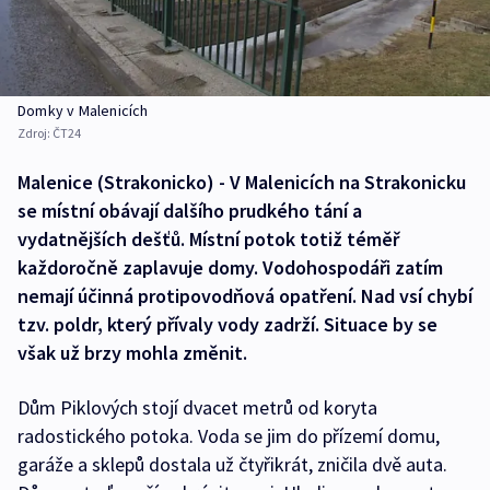
Domky v Malenicích
Zdroj:
ČT24
Malenice (Strakonicko) - V Malenicích na Strakonicku
se místní obávají dalšího prudkého tání a
vydatnějších dešťů. Místní potok totiž téměř
každoročně zaplavuje domy. Vodohospodáři zatím
nemají účinná protipovodňová opatření. Nad vsí chybí
tzv. poldr, který přívaly vody zadrží. Situace by se
však už brzy mohla změnit.
Dům Piklových stojí dvacet metrů od koryta
radostického potoka. Voda se jim do přízemí domu,
garáže a sklepů dostala už čtyřikrát, zničila dvě auta.