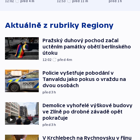
12:02
před 4
m
12:53
před 11
m
před 1
h
útoku
spravedlnosti
explodoval k
od plynovod
Aktuálně z rubriky
Regiony
Pražský duhový pochod začal
uctěním památky obětí berlínského
útoku
12:02
před 4
m
Policie vyšetřuje pobodání v
Tanvaldu jako pokus o vraždu na
dvou osobách
před 3
h
Demolice vyhořelé výškové budovy
ve Zlíně po drobné závadě opět
pokračuje
před 3
h
V Krchlebech na Rychnovsku v říjnu