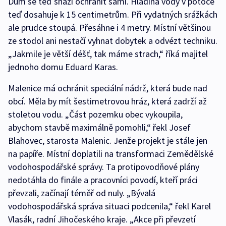
Dům se teď snaží ochránit sami. Hladina vody v potoce
teď dosahuje k 15 centimetrům. Při vydatných srážkách
ale prudce stoupá. Přesáhne i 4 metry. Místní většinou
ze stodol ani nestačí vyhnat dobytek a odvézt techniku.
„Jakmile je větší déšť, tak máme strach,“ říká majitel
jednoho domu Eduard Karas.
Malenice má ochránit speciální nádrž, která bude nad
obcí. Měla by mít šestimetrovou hráz, která zadrží až
stoletou vodu. „Část pozemku obec vykoupila,
abychom stavbě maximálně pomohli,“ řekl Josef
Blahovec, starosta Malenic. Jenže projekt je stále jen
na papíře. Místní doplatili na transformaci Zemědělské
vodohospodářské správy. Ta protipovodňové plány
nedotáhla do finále a pracovníci povodí, kteří práci
převzali, začínají téměř od nuly. „Bývalá
vodohospodářská správa situaci podcenila,“ řekl Karel
Vlasák, radní Jihočeského kraje. „Akce při převzetí