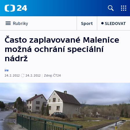
Sport
SLEDOVAT
Rubriky
Často zaplavované Malenice
možná ochrání speciální
nádrž
ire
24. 2. 2012
24. 2. 2012
|
Zdroj:
ČT24