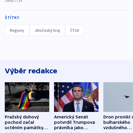
Zdroj:
ČT24
ŠTÍTKY
Regiony
Jihočeský kraj
ČT24
Výběr redakce
Pražský duhový
Americký Senát
Dron pronikl 
pochod začal
potvrdil Trumpova
bulharského
uctěním památky
právníka jako
vzdušného
obětí berlínského
ministra
prostoru,