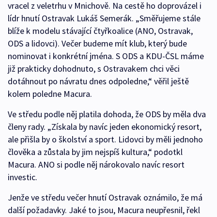
vracel z veletrhu v Mnichově. Na cestě ho doprovázel i
lídr hnutí Ostravak Lukáš Semerák. „Směřujeme stále
blíže k modelu stávající čtyřkoalice (ANO, Ostravak,
ODS a lidovci). Večer budeme mít klub, který bude
nominovat i konkrétní jména. S ODS a KDU-ČSL máme
již prakticky dohodnuto, s Ostravakem chci věci
dotáhnout po návratu dnes odpoledne,“ věřil ještě
kolem poledne Macura.
Ve středu podle něj platila dohoda, že ODS by měla dva
členy rady. „Získala by navíc jeden ekonomický resort,
ale přišla by o školství a sport. Lidovci by měli jednoho
člověka a zůstala by jim nejspíš kultura,“ podotkl
Macura. ANO si podle něj nárokovalo navíc resort
investic.
Jenže ve středu večer hnutí Ostravak oznámilo, že má
další požadavky. Jaké to jsou, Macura neupřesnil, řekl