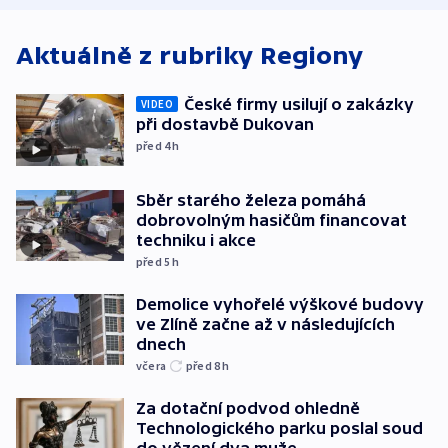
Aktuálně z rubriky
Regiony
České firmy usilují o zakázky
VIDEO
při dostavbě Dukovan
před 4
h
Sběr starého železa pomáhá
dobrovolným hasičům financovat
techniku i akce
před 5
h
Demolice vyhořelé výškové budovy
ve Zlíně začne až v následujících
dnech
včera
před 8
h
Za dotační podvod ohledně
Technologického parku poslal soud
do vězení dva muže