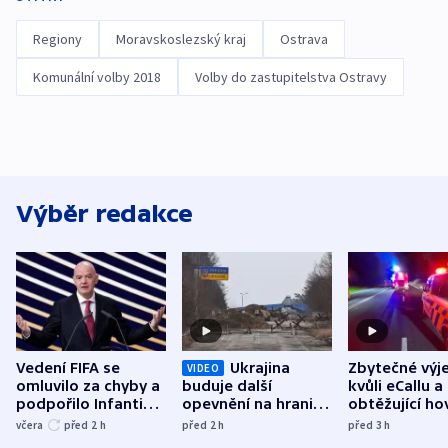
Regiony
Moravskoslezský kraj
Ostrava
Komunální volby 2018
Volby do zastupitelstva Ostravy
Výběr redakce
Vedení FIFA se
Ukrajina
Zbytečné výj
VIDEO
omluvilo za chyby a
buduje další
kvůli eCallu a
podpořilo Infantina.
opevnění na hranici
obtěžující ho
UEFA trvá na
s Běloruskem
zdržují záchr
včera
před 2
h
před 2
h
před 3
h
bojkotu