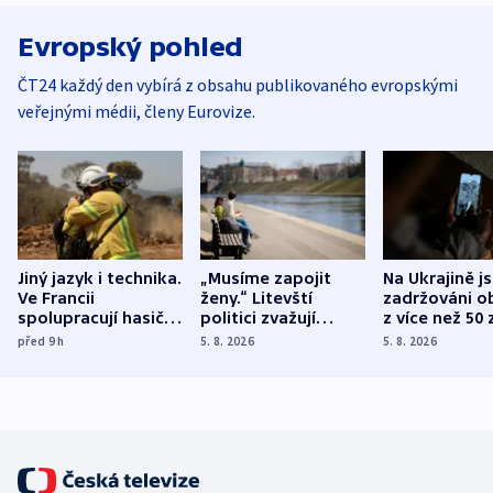
Evropský pohled
ČT24 každý den vybírá z obsahu publikovaného evropskými
veřejnými médii, členy Eurovize.
Jiný jazyk i technika.
„Musíme zapojit
Na Ukrajině j
Ve Francii
ženy.“ Litevští
zadržováni o
spolupracují hasiči z
politici zvažují
z více než 50 
různých zemí
dohodu o
Bojovali na s
před 9
h
5. 8. 2026
5. 8. 2026
demografii
Ruska