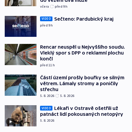
včera
před 9
h
Sečteno: Pardubický kraj
VIDEO
před 9
h
Rencar neuspěl u Nejvyššího soudu.
Vleklý spor s DPP o reklamní plochu
končí
před 11
h
Částí území prošly bouřky se silným
větrem. Lámaly stromy a poničily
střechu
5. 8. 2026
5. 8. 2026
Lékaři v Ostravě ošetřili už
VIDEO
patnáct lidí pokousaných netopýry
5. 8. 2026