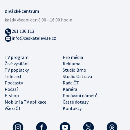
Divácké centrum
každý všední den:
8:00—16:00 hodin
261 136 113
info@ceskatelevize.cz
TV program
Pro média
Živé vysílání
Reklama
TV poplatky
Studio Brno
Teletext
Studio Ostrava
Podcasty
Rada ČT
Počasí
Kariéra
E-shop
Podávání námětů
Mobilní a TV aplikace
Časté dotazy
Vše o ČT
Kontakty