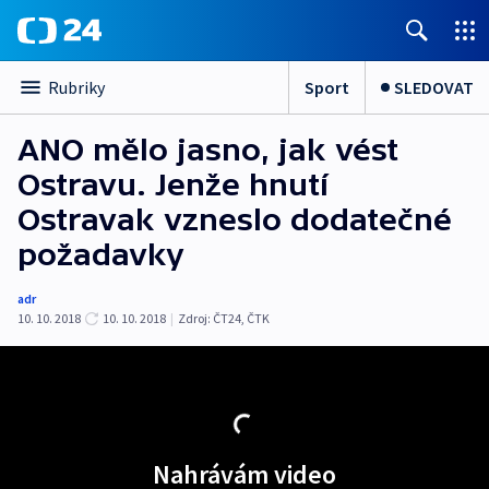
Sport
SLEDOVAT
Rubriky
ANO mělo jasno, jak vést
Ostravu. Jenže hnutí
Ostravak vzneslo dodatečné
požadavky
adr
10. 10. 2018
10. 10. 2018
|
Zdroj:
ČT24
,
ČTK
Nahrávám video