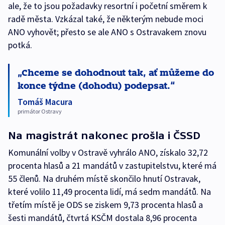
ale, že to jsou požadavky resortní i početní směrem k
radě města. Vzkázal také, že některým nebude moci
ANO vyhovět; přesto se ale ANO s Ostravakem znovu
potká.
Chceme se dohodnout tak, ať můžeme do
konce týdne (dohodu) podepsat.
Tomáš Macura
primátor Ostravy
Na magistrát nakonec prošla i ČSSD
Komunální volby v Ostravě vyhrálo ANO, získalo 32,72
procenta hlasů a 21 mandátů v zastupitelstvu, které má
55 členů. Na druhém místě skončilo hnutí Ostravak,
které volilo 11,49 procenta lidí, má sedm mandátů. Na
třetím místě je ODS se ziskem 9,73 procenta hlasů a
šesti mandátů, čtvrtá KSČM dostala 8,96 procenta