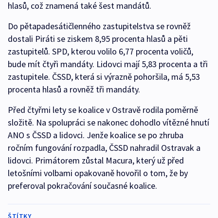
hlasů, což znamená také šest mandátů.
Do pětapadesátičlenného zastupitelstva se rovněž
dostali Piráti se ziskem 8,95 procenta hlasů a pěti
zastupitelů. SPD, kterou volilo 6,77 procenta voličů,
bude mít čtyři mandáty. Lidovci mají 5,83 procenta a tři
zastupitele. ČSSD, která si výrazně pohoršila, má 5,53
procenta hlasů a rovněž tři mandáty.
Před čtyřmi lety se koalice v Ostravě rodila poměrně
složitě. Na spolupráci se nakonec dohodlo vítězné hnutí
ANO s ČSSD a lidovci. Jenže koalice se po zhruba
ročním fungování rozpadla, ČSSD nahradil Ostravak a
lidovci. Primátorem zůstal Macura, který už před
letošními volbami opakovaně hovořil o tom, že by
preferoval pokračování současné koalice.
ŠTÍTKY