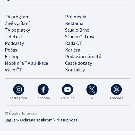
TV program
Pro média
Živé vysílání
Reklama
TV poplatky
Studio Brno
Teletext
Studio Ostrava
Podcasty
Rada ČT
Počasí
Kariéra
E-shop
Podávání námětů
Mobilní a TV aplikace
Časté dotazy
Vše o ČT
Kontakty
Instagram
Facebook
YouTube
X
Threads
© Česká televize
•
•
English
Ochrana soukromí
Přístupnost