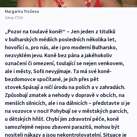
Margarita Troševa
Zdroj:
ČT24
„Pozor na toulavé koně!“ – Jen jeden z titulků
v bulharských médiích posledních několika let,
hovořící o, pro nás, ale i pro moderní Bulharsko,
nezvyklém jevu. Koně bez pána a jakéhokoliv
označení či omezení, toulající se nejen venkovem,
ale i městy, Sofii nevyjímaje. Ta má své koně-
bezdomovce spočítané, je jich přes pět
stovek.Spásají a ničí úrodu na polích a v zahradách.
Způsobují zmatek a nehody v dopravě v obcích, na
menších silnicích, ale i na dálnicích – představte si je
na vozovce v noci! Pohybují se v městských parcích,
u dětských hřišť. Chybí jim zdravotní péče, koně
samozřejmě nejsou zbaveni parazitů, mohou být
nositeli nákazy a jsou nekontrolovatelní. Situace je