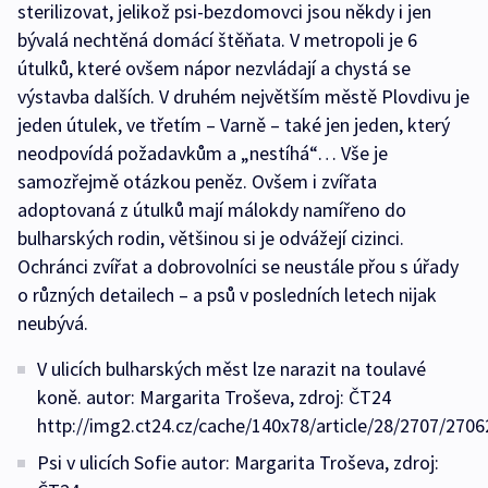
sterilizovat, jelikož psi-bezdomovci jsou někdy i jen
bývalá nechtěná domácí štěňata. V metropoli je 6
útulků, které ovšem nápor nezvládají a chystá se
výstavba dalších. V druhém největším městě Plovdivu je
jeden útulek, ve třetím – Varně – také jen jeden, který
neodpovídá požadavkům a „nestíhá“… Vše je
samozřejmě otázkou peněz. Ovšem i zvířata
adoptovaná z útulků mají málokdy namířeno do
bulharských rodin, většinou si je odvážejí cizinci.
Ochránci zvířat a dobrovolníci se neustále přou s úřady
o různých detailech – a psů v posledních letech nijak
neubývá.
V ulicích bulharských měst lze narazit na toulavé
koně. autor: Margarita Troševa, zdroj: ČT24
http://img2.ct24.cz/cache/140x78/article/28/2707/2706
Psi v ulicích Sofie autor: Margarita Troševa, zdroj: