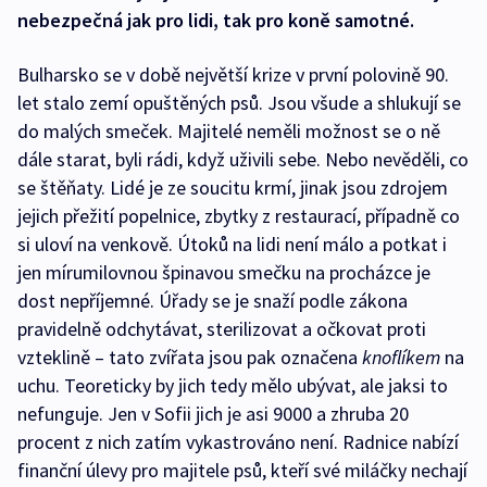
nebezpečná jak pro lidi, tak pro koně samotné.
Bulharsko se v době největší krize v první polovině 90.
let stalo zemí opuštěných psů. Jsou všude a shlukují se
do malých smeček. Majitelé neměli možnost se o ně
dále starat, byli rádi, když uživili sebe. Nebo nevěděli, co
se štěňaty. Lidé je ze soucitu krmí, jinak jsou zdrojem
jejich přežití popelnice, zbytky z restaurací, případně co
si uloví na venkově. Útoků na lidi není málo a potkat i
jen mírumilovnou špinavou smečku na procházce je
dost nepříjemné. Úřady se je snaží podle zákona
pravidelně odchytávat, sterilizovat a očkovat proti
vzteklině – tato zvířata jsou pak označena
knoflíkem
na
uchu. Teoreticky by jich tedy mělo ubývat, ale jaksi to
nefunguje. Jen v Sofii jich je asi 9000 a zhruba 20
procent z nich zatím vykastrováno není. Radnice nabízí
finanční úlevy pro majitele psů, kteří své miláčky nechají