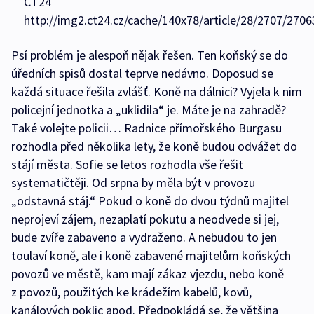
ČT24
http://img2.ct24.cz/cache/140x78/article/28/2707/2706
Psí problém je alespoň nějak řešen. Ten koňský se do
úředních spisů dostal teprve nedávno. Doposud se
každá situace řešila zvlášť. Koně na dálnici? Vyjela k nim
policejní jednotka a „uklidila“ je. Máte je na zahradě?
Také volejte policii… Radnice přímořského Burgasu
rozhodla před několika lety, že koně budou odvážet do
stájí města. Sofie se letos rozhodla vše řešit
systematičtěji. Od srpna by měla být v provozu
„odstavná stáj.“ Pokud o koně do dvou týdnů majitel
neprojeví zájem, nezaplatí pokutu a neodvede si jej,
bude zvíře zabaveno a vydraženo. A nebudou to jen
toulaví koně, ale i koně zabavené majitelům koňských
povozů ve městě, kam mají zákaz vjezdu, nebo koně
z povozů, použitých ke krádežím kabelů, kovů,
kanálových poklic apod. Předpokládá se, že většina