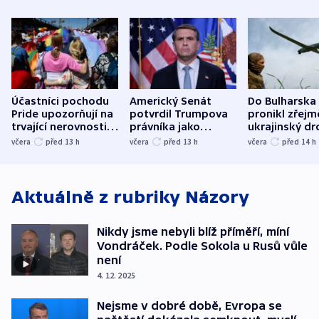
Účastníci pochodu
Americký Senát
Do Bulharska
Pride upozorňují na
potvrdil Trumpova
pronikl zřejm
trvající nerovnosti i
právníka jako
ukrajinský dr
společenskou
ministra
explodoval k
včera
před 13
h
včera
před 13
h
včera
před 14
h
atmosféru
spravedlnosti
od plynovod
Aktuálně z rubriky
Názory
Nikdy jsme nebyli blíž příměří, míní
Vondráček. Podle Sokola u Rusů vůle
není
4. 12. 2025
Nejsme v dobré době, Evropa se