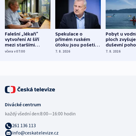
Falešní „lékaři“
Spekulace o
Pobyt u vodn
vytvoření AI šíří
přímém ruském
ploch zvyšuje
mezi staršími
útoku jsou pošetilé,
duševní poho
Poláky nebezpečné
míní estonský
ukázala
včera v 07:00
7. 8. 2026
7. 8. 2026
zdravotní rady
bezpečnostní
mezinárodní 
expert
Divácké centrum
každý všední den:
8:00—16:00 hodin
261 136 113
info@ceskatelevize.cz