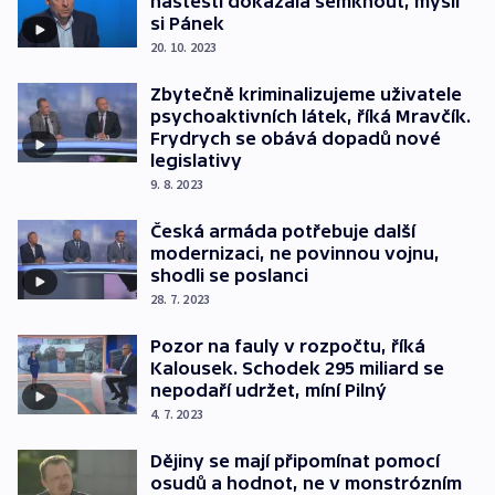
naštěstí dokázala semknout, myslí
si Pánek
20. 10. 2023
Zbytečně kriminalizujeme uživatele
psychoaktivních látek, říká Mravčík.
Frydrych se obává dopadů nové
legislativy
9. 8. 2023
Česká armáda potřebuje další
modernizaci, ne povinnou vojnu,
shodli se poslanci
28. 7. 2023
Pozor na fauly v rozpočtu, říká
Kalousek. Schodek 295 miliard se
nepodaří udržet, míní Pilný
4. 7. 2023
Dějiny se mají připomínat pomocí
osudů a hodnot, ne v monstrózním