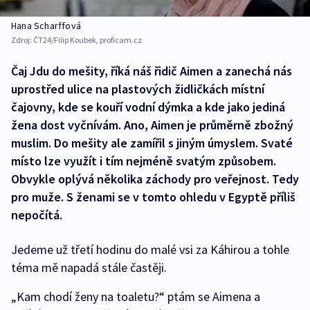
Hana Scharffová
Zdroj:
ČT24/Filip Koubek, proficam.cz
Čaj Jdu do mešity, říká náš řidič Aimen a zanechá nás
uprostřed ulice na plastových židličkách místní
čajovny, kde se kouří vodní dýmka a kde jako jediná
žena dost vyčnívám. Ano, Aimen je průměrně zbožný
muslim. Do mešity ale zamířil s jiným úmyslem. Svaté
místo lze využít i tím nejméně svatým způsobem.
Obvykle oplývá několika záchody pro veřejnost. Tedy
pro muže. S ženami se v tomto ohledu v Egyptě příliš
nepočítá.
Jedeme už třetí hodinu do malé vsi za Káhirou a tohle
téma mě napadá stále častěji.
„Kam chodí ženy na toaletu?“ ptám se Aimena a