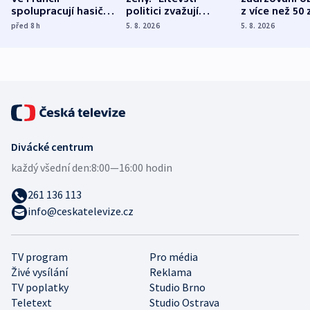
spolupracují hasiči z
politici zvažují
z více než 50 
různých zemí
dohodu o
Bojovali na s
před 8
h
5. 8. 2026
5. 8. 2026
demografii
Ruska
Divácké centrum
každý všední den:
8:00—16:00 hodin
261 136 113
info@ceskatelevize.cz
TV program
Pro média
Živé vysílání
Reklama
TV poplatky
Studio Brno
Teletext
Studio Ostrava