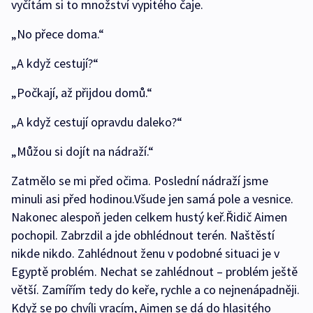
vyčítám si to množství vypitého čaje.
„No přece doma.“
„A když cestují?“
„Počkají, až přijdou domů.“
„A když cestují opravdu daleko?“
„Můžou si dojít na nádraží.“
Zatmělo se mi před očima. Poslední nádraží jsme
minuli asi před hodinou.Všude jen samá pole a vesnice.
Nakonec alespoň jeden celkem hustý keř.Řidič Aimen
pochopil. Zabrzdil a jde obhlédnout terén. Naštěstí
nikde nikdo. Zahlédnout ženu v podobné situaci je v
Egyptě problém. Nechat se zahlédnout – problém ještě
větší. Zamířím tedy do keře, rychle a co nejnenápadněji.
Když se po chvíli vracím, Aimen se dá do hlasitého