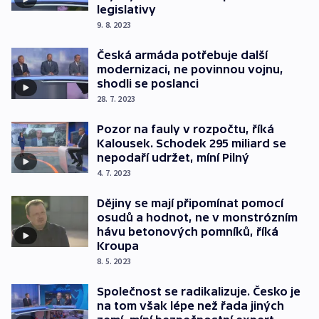
legislativy
9. 8. 2023
Česká armáda potřebuje další
modernizaci, ne povinnou vojnu,
shodli se poslanci
28. 7. 2023
Pozor na fauly v rozpočtu, říká
Kalousek. Schodek 295 miliard se
nepodaří udržet, míní Pilný
4. 7. 2023
Dějiny se mají připomínat pomocí
osudů a hodnot, ne v monstrózním
hávu betonových pomníků, říká
Kroupa
8. 5. 2023
Společnost se radikalizuje. Česko je
na tom však lépe než řada jiných