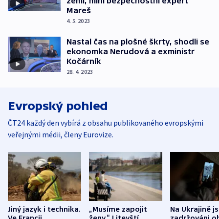
zemí, míní bezpečnostní expert
Mareš
4. 5. 2023
Nastal čas na plošné škrty, shodli se
ekonomka Nerudová a exministr
Kočárník
28. 4. 2023
Evropský pohled
ČT24 každý den vybírá z obsahu publikovaného evropskými
veřejnými médii, členy Eurovize.
Jiný jazyk i technika.
„Musíme zapojit
Na Ukrajině j
Ve Francii
ženy.“ Litevští
zadržováni o