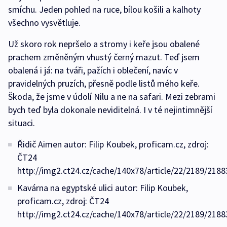
smíchu. Jeden pohled na ruce, bílou košili a kalhoty
všechno vysvětluje.
Už skoro rok nepršelo a stromy i keře jsou obalené
prachem změněným vhustý černý mazut. Teď jsem
obalená i já: na tváři, pažích i oblečení, navíc v
pravidelných pruzích, přesně podle listů mého keře.
Škoda, že jsme v údolí Nilu a ne na safari. Mezi zebrami
bych teď byla dokonale neviditelná. I v té nejintimnější
situaci.
Řidič Aimen autor: Filip Koubek, proficam.cz, zdroj:
ČT24
http://img2.ct24.cz/cache/140x78/article/22/2189/2188
Kavárna na egyptské ulici autor: Filip Koubek,
proficam.cz, zdroj: ČT24
http://img2.ct24.cz/cache/140x78/article/22/2189/2188