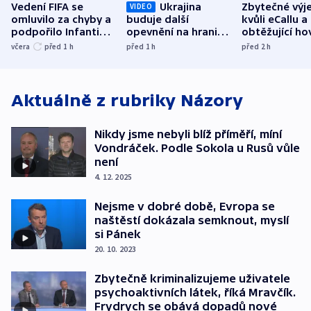
Vedení FIFA se
Ukrajina
Zbytečné výj
VIDEO
omluvilo za chyby a
buduje další
kvůli eCallu a
podpořilo Infantina.
opevnění na hranici
obtěžující ho
UEFA trvá na
s Běloruskem
zdržují záchr
včera
před 1
h
před 1
h
před 2
h
bojkotu
Aktuálně z rubriky
Názory
Nikdy jsme nebyli blíž příměří, míní
Vondráček. Podle Sokola u Rusů vůle
není
4. 12. 2025
Nejsme v dobré době, Evropa se
naštěstí dokázala semknout, myslí
si Pánek
20. 10. 2023
Zbytečně kriminalizujeme uživatele
psychoaktivních látek, říká Mravčík.
Frydrych se obává dopadů nové