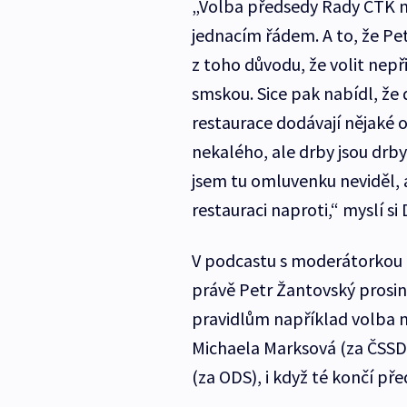
„Volba předsedy Rady ČTK n
jednacím řádem. A to, že Pe
z toho důvodu, že volit nepř
smskou. Sice pak nabídl, že
restaurace dodávají nějaké 
nekalého, ale drby jsou drby
jsem tu omluvenku neviděl, a
restauraci naproti,“ myslí si
V podcastu s moderátorkou P
právě Petr Žantovský prosin
pravidlům například volba m
Michaela Marksová (za ČSSD) 
(za ODS), i když té končí př