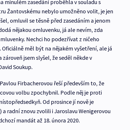
a minulém zasedání proběhla v souladu s
tru Žantovskému nebylo umožněno volit, je jen
išel, omluvil se těsně před zasedáním a jenom
 dodá nějakou omluvenku, já ale nevím, zda
omluvenky. Nechci ho podezřívat z ničeho
. Oficiálně měl být na nějakém vyšetření, ale já
 zároveň jsem slyšel, že seděl někde v
 David Soukup.
avlou Firbacherovou řeší především to, že
covou volbu zpochybnil. Podle něj je proti
ístopředsedkyň. Od prosince jí nově je
a radní znovu zvolili i Jaroslavu Wenigerovou
edchozí mandát až 18. února 2020.