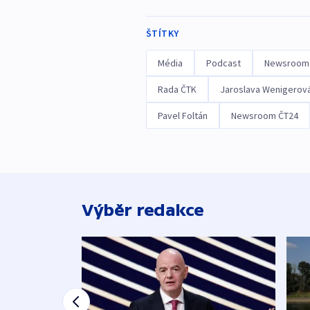
ŠTÍTKY
Média
Podcast
Newsroom
Rada ČTK
Jaroslava Wenigerov
Pavel Foltán
Newsroom ČT24
Výběr redakce