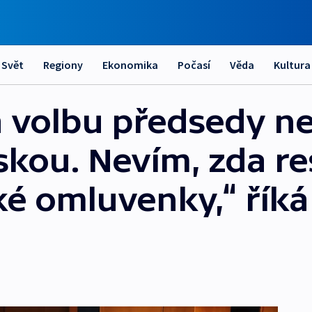
Svět
Regiony
Ekonomika
Počasí
Věda
Kultura
 volbu předsedy ne
skou. Nevím, zda r
ké omluvenky,“ říká