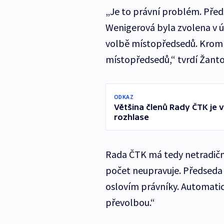
„Je to právní problém. Před
Wenigerová byla zvolena v ún
volbě místopředsedů. Krom 
místopředsedů,“ tvrdí Žanto
ODKAZ
Většina členů Rady ČTK je ve
rozhlase
Rada ČTK má tedy netradičně
počet neupravuje. Předseda 
oslovím právníky. Automatic
převolbou.“