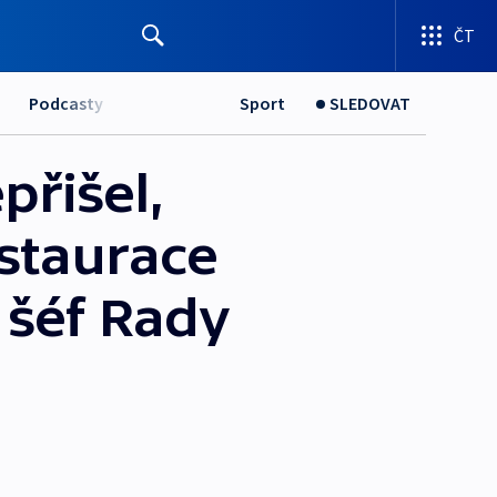
ČT
Podcasty
Sport
SLEDOVAT
přišel,
estaurace
 šéf Rady