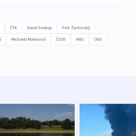
ČTK
David Soukup
Petr Žantovský
á
Michaela Marksová
ČSSD
ANO
ODS