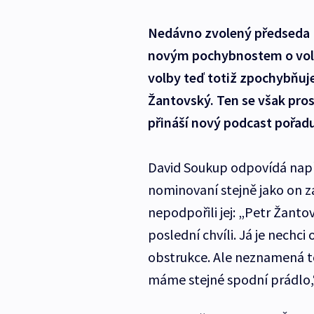
Nedávno zvolený předseda 
novým pochybnostem o volbě
volby teď totiž zpochybňuj
Žantovský. Ten se však pro
přináší nový podcast pořa
David Soukup odpovídá napřík
nominovaní stejně jako on za
nepodpořili jej: „Petr Žant
poslední chvíli. Já je nechci
obstrukce. Ale neznamená to
máme stejné spodní prádlo