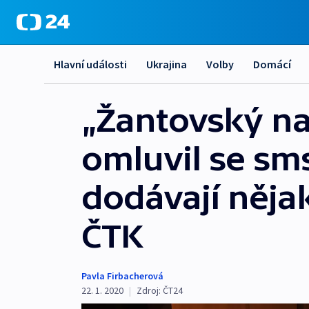
Hlavní události
Ukrajina
Volby
Domácí
„Žantovský na
omluvil se sm
dodávají něja
ČTK
Pavla Firbacherová
22. 1. 2020
|
Zdroj:
ČT24