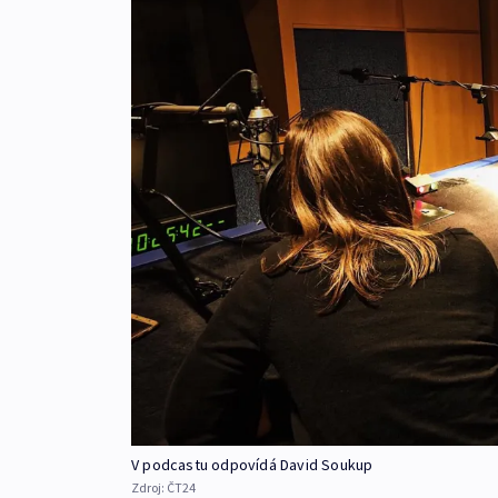
V podcastu odpovídá David Soukup
Zdroj:
ČT24