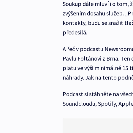
Soukup dále mluví i o tom, 
zvýšením dosahu služeb. „Pr
kontakty, budu se snažit tlači
předesílá.
A řeč v podcastu Newsroomu 
Pavlu Foltánovi z Brna. Ten
platu ve výši minimálně 15 
náhrady. Jak na tento podně
Podcast si stáhněte na vše
Soundcloudu, Spotify, Appl