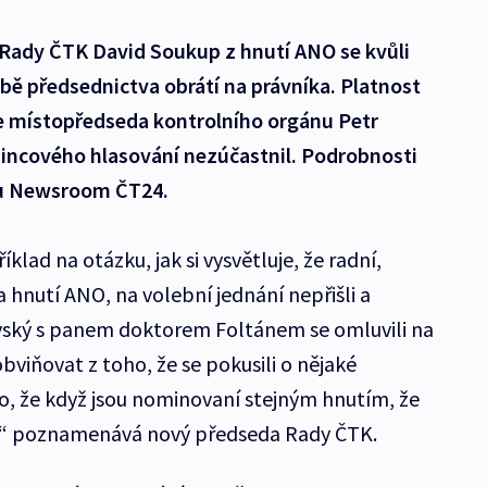
Rady ČTK David Soukup z hnutí ANO se kvůli
 předsednictva obrátí na právníka. Platnost
e místopředseda kontrolního orgánu Petr
sincového hlasování nezúčastnil. Podrobnosti
du Newsroom ČT24.
lad na otázku, jak si vysvětluje, že radní,
 hnutí ANO, na volební jednání nepřišli a
ovský s panem doktorem Foltánem se omluvili na
 obviňovat z toho, že se pokusili o nějaké
, že když jsou nominovaní stejným hnutím, že
,“ poznamenává nový předseda Rady ČTK.