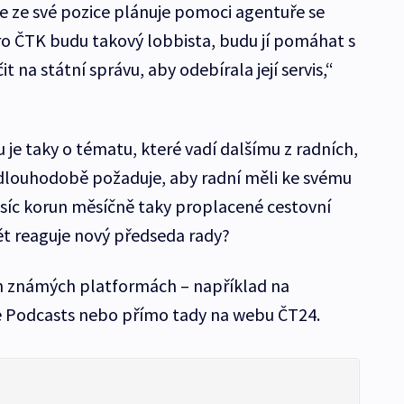
že ze své pozice plánuje pomoci agentuře se
o ČTK budu takový lobbista, budu jí pomáhat s
t na státní správu, aby odebírala její servis,“
je taky o tématu, které vadí dalšímu z radních,
 dlouhodobě požaduje, aby radní měli ke svému
tisíc korun měsíčně taky proplacené cestovní
t reaguje nový předseda rady?
ch známých platformách – například na
e Podcasts nebo přímo tady na webu ČT24.